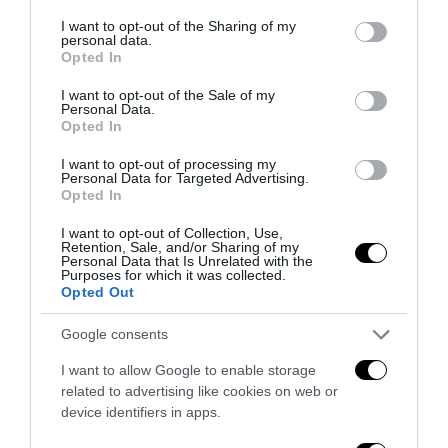
services and may gather and store information including but
27 Luglio 2026
not limited to your visit or usage behaviour. You may click to
I want to opt-out of the Sharing of my
personal data.
grant or deny consent to Google and its third-party tags to
Opted In
use your data for below specified purposes in below Google
consent section.
I want to opt-out of the Sale of my
Personal Data.
Opted In
I want to opt-out of processing my
Personal Data for Targeted Advertising.
Opted In
I want to opt-out of Collection, Use,
Retention, Sale, and/or Sharing of my
Personal Data that Is Unrelated with the
Purposes for which it was collected.
Opted Out
Google consents
Berlino, l’islamismo colpisce il Pride: il perpetuo
fallimento dell’integrazione
I want to allow Google to enable storage
related to advertising like cookies on web or
27 Luglio 2026
device identifiers in apps.