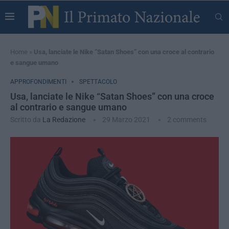
Home
»
Usa, lanciate le Nike “Satan Shoes” con una croce al contrario
e sangue umano
APPROFONDIMENTI
SPETTACOLO
Usa, lanciate le Nike “Satan Shoes” con una croce
al contrario e sangue umano
Scritto da
La Redazione
29 Marzo 2021
2 comments