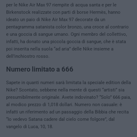
per le Nike Air Max 97 riempite di acqua santa e per le
Birkenstock realizzate con parti di borse Hermès, hanno
ideato un paio di Nike Air Max 97 decorate da un
pentagramma satanista color bronzo, una croce al contrario
e una goccia di sangue umano. Ogni membro del collettivo,
infatti, ha donato una piccola goccia di sangue, che è stata
poi inserita nella suola “ad aria” delle Nike insieme a
dell’inchiostro rosso.
Numero limitato a 666
Sapete in quanti numeri sarà limitata la speciale edition della
Nike? Scontato, sebbene nella mente di questi “artisti” sia
presumibilmente originale. Avete indovinato? “Solo” 666 paia,
al modico prezzo di 1,018 dollari. Numero non casuale: è
infatti un riferimento ad un passaggio della Bibbia che recita
“Io vedevo Satana cadere dal cielo come folgore”, dal
vangelo di Luca, 10, 18.