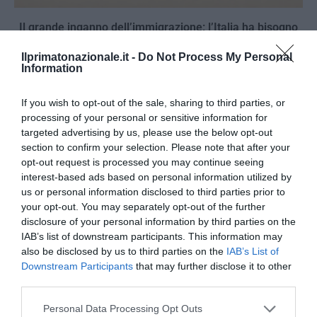
Il grande inganno dell’immigrazione: l’Italia ha bisogno
di più idee, non di più braccia
Ilprimatonazionale.it -
Do Not Process My Personal
27 Luglio 2026
Information
If you wish to opt-out of the sale, sharing to third parties, or
processing of your personal or sensitive information for
targeted advertising by us, please use the below opt-out
section to confirm your selection. Please note that after your
opt-out request is processed you may continue seeing
interest-based ads based on personal information utilized by
us or personal information disclosed to third parties prior to
your opt-out. You may separately opt-out of the further
disclosure of your personal information by third parties on the
IAB’s list of downstream participants. This information may
also be disclosed by us to third parties on the
IAB’s List of
Downstream Participants
that may further disclose it to other
third parties.
Piacenza, niente lavoro per chi commemora Acca
Please note that this website/app uses one or more Google
Personal Data Processing Opt Outs
Larenzia: la ritorsione ideologica della Prefettura