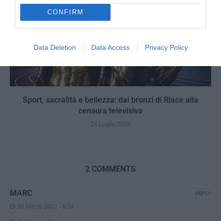
CONFIRM
Data Deletion
Data Access
Privacy Policy
Sport, sacralità e bellezza: dai bronzi di Riace alla
censura televisiva
24 Luglio 2026
2 COMMENTS
MARC
REPLY
30 Marzo 2021 - 6:24