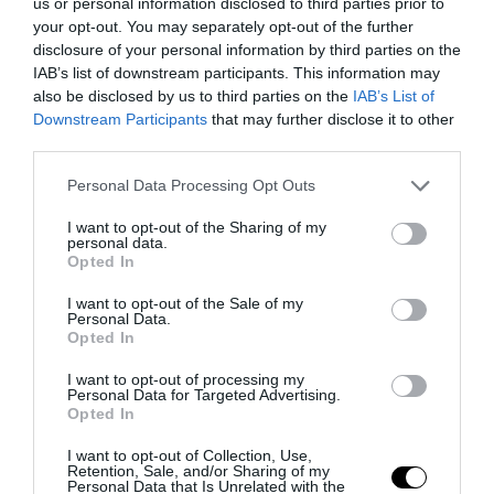
us or personal information disclosed to third parties prior to
your opt-out. You may separately opt-out of the further
disclosure of your personal information by third parties on the
IAB’s list of downstream participants. This information may
also be disclosed by us to third parties on the
IAB’s List of
Downstream Participants
that may further disclose it to other
third parties.
Please note that this website/app uses one or more Google
Personal Data Processing Opt Outs
services and may gather and store information including but
not limited to your visit or usage behaviour. You may click to
I want to opt-out of the Sharing of my
personal data.
grant or deny consent to Google and its third-party tags to
L’Italia di Malagò: cambiare tutto per non cambiare
Opted In
use your data for below specified purposes in below Google
niente
consent section.
I want to opt-out of the Sale of my
30 Luglio 2026
Personal Data.
Opted In
I want to opt-out of processing my
Personal Data for Targeted Advertising.
Opted In
I want to opt-out of Collection, Use,
Retention, Sale, and/or Sharing of my
Personal Data that Is Unrelated with the