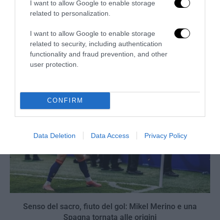
I want to allow Google to enable storage
related to personalization.
Inghilterra-Argentina, molto più di una partita
I want to allow Google to enable storage
related to security, including authentication
15 Luglio 2026
functionality and fraud prevention, and other
user protection.
CONFIRM
Data Deletion
Data Access
Privacy Policy
Senso del sacro, fiuto del gol: Mikel Merino e una
Spagna tornata alle origini