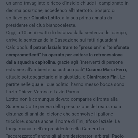
un anno travagliato e ricco d’insidie chiude il campionato in
decima posizione, accedendo all’Intertoto. Sospiro di
sollievo per
Claudio Lotito
, alla sua prima annata da
presidente del club biancoceleste.
Oggi, a 10 anni esatti di distanza dalla sentenza del campo,
arriva la sentenza della Cassazione sui fatti riguardanti
Calciopoli.
Il patron laziale tramite “pressioni” e “telefonate
compromettenti”
ha operato per evitare la retrocessione
dalla squadra capitolina
, grazie agli “interventi di persone
estranee all’ambiente calcistico quali”
Cosimo Maria Ferri
,
attuale sottosegretario alla giustizia, e
Gianfranco Fini
. Le
partite nelle quale i due politici hanno messo bocca sono
Lazio-Chievo Verona e Lazio-Parma.
Lotito non è comunque dovuto comparire difronte alla
Suprema Corte per via della prescrizione del reato, ma a
distanza di anni dal ciclone che sconvolse il pallone
tricolore, spunta anche il nome di Fini, tifoso laziale. La
longa manus dell’ex presidente della Camera ha
“accarezzatoo” anche gli allora designatori arbitrali Paolo