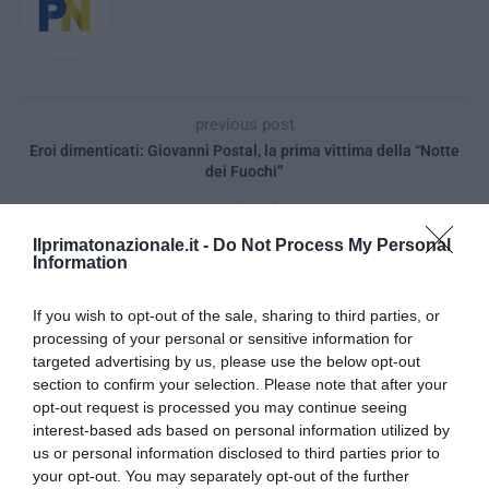
previous post
Eroi dimenticati: Giovanni Postal, la prima vittima della “Notte
dei Fuochi”
next post
Stati generali, Conte: “Non sprecheremo un euro”. Ma la Troika
Ilprimatonazionale.it -
Do Not Process My Personal
(invitata a Villa Pamphili) già detta legge
Information
If you wish to opt-out of the sale, sharing to third parties, or
YOU MAY ALSO LIKE
processing of your personal or sensitive information for
targeted advertising by us, please use the below opt-out
section to confirm your selection. Please note that after your
opt-out request is processed you may continue seeing
interest-based ads based on personal information utilized by
us or personal information disclosed to third parties prior to
your opt-out. You may separately opt-out of the further