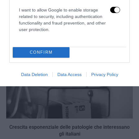
Uomini, volete vivere più delle donne? Sposatevi e
I want to allow Google to enable storage
related to security, including authentication
laureatevi: i risultati dello studio danese
functionality and fraud prevention, and other
8 Agosto 2022
user protection.
CONFIRM
Data Deletion
Data Access
Privacy Policy
Crescita esponenziale delle patologie che interessano
gli italiani