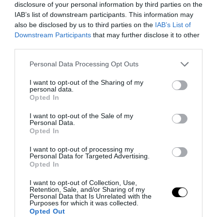
disclosure of your personal information by third parties on the
IAB’s list of downstream participants. This information may
also be disclosed by us to third parties on the
IAB’s List of
Downstream Participants
that may further disclose it to other
third parties.
Please note that this website/app uses one or more Google
Personal Data Processing Opt Outs
services and may gather and store information including but
not limited to your visit or usage behaviour. You may click to
I want to opt-out of the Sharing of my
personal data.
grant or deny consent to Google and its third-party tags to
Italiani e salute: come impatta l’incontinenza urinaria
Opted In
use your data for below specified purposes in below Google
sulle spese delle famiglie?
consent section.
I want to opt-out of the Sale of my
20 Febbraio 2024
Personal Data.
Opted In
I want to opt-out of processing my
Personal Data for Targeted Advertising.
Opted In
I want to opt-out of Collection, Use,
Retention, Sale, and/or Sharing of my
Personal Data that Is Unrelated with the
Purposes for which it was collected.
Opted Out