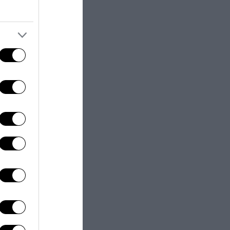
gennaio 2021,
udentesca
delle
l’attività
 “Sono sospese
a eccezione per
tività
 “
Ferma
e e l’attività
i,
sono
mbramento, in
ione medico
ni a detti