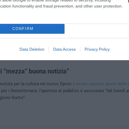
cation functionality and fraud prevention, and other user protection.
CONFIRM
Data Deletion
Data Access
Privacy Policy
i “mezza” buona notizia”
notizia per la cultura nel nuovo Dpcm: i
musei saranno aperti nelle z
per i finesettimana: l’apertura al pubblico è assicurata “dal lunedì a
iorni festivi”.