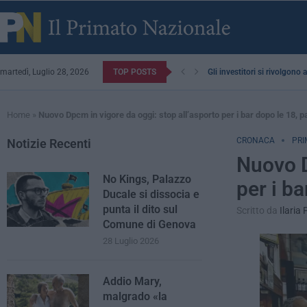
martedì, Luglio 28, 2026
TOP POSTS
Gli investitori si rivolgono
Home
»
Nuovo Dpcm in vigore da oggi: stop all’asporto per i bar dopo le 18, 
CRONACA
PRI
Notizie Recenti
Nuovo D
No Kings, Palazzo
per i b
Ducale si dissocia e
punta il dito sul
Scritto da
Ilaria 
Comune di Genova
28 Luglio 2026
Addio Mary,
malgrado «la