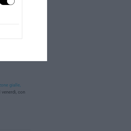
one gialle,
l venerdì, con