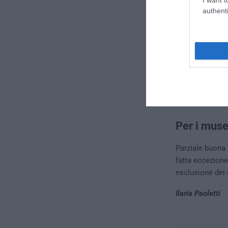
authenti
Per i muse
Parziale buona 
fatta eccezione 
esclusione dei g
Ilaria Paoletti