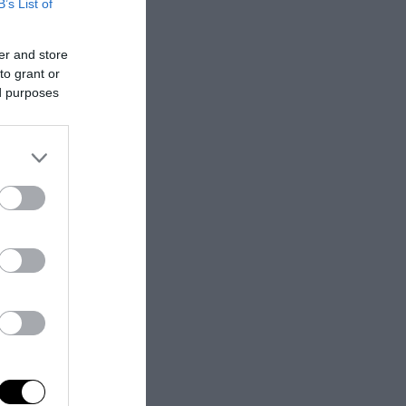
B’s List of
er and store
to grant or
ed purposes
scuole
 il 50% fino a
ttano forme
ecreto del