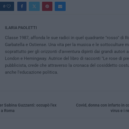
0
ILARIA PAOLETTI
Classe 1987, affonda le sue radici in quel quadrante "rosso" di R
Garbatella e Ostiense. Una vita per la musica e le sottoculture 
soprattutto per gli orizzonti d'avventura dipinti dai grandi autor
London e Hemingway. Autrice del libro di racconti "Le rose di piet
pubblicista, crede che attraverso la cronaca del cosiddetto cos
anche l'educazione politica.
er Sabina Guzzanti: occupò l’ex
Covid, donna con infarto in co
 a Roma
virus e i r