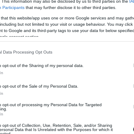
. This information may also be disclosed by us to third parties on the
IA
usivamente fino alle ore 18:00″.
Participants
that may further disclose it to other third parties.
 that this website/app uses one or more Google services and may gath
including but not limited to your visit or usage behaviour. You may click 
 to Google and its third-party tags to use your data for below specifi
ogle consent section.
l Data Processing Opt Outs
o opt-out of the Sharing of my personal data.
In
o opt-out of the Sale of my Personal Data.
In
rziale ritorno
to opt-out of processing my Personal Data for Targeted
arda la scuola, da lunedì, secondo il nuovo Dpcm gli studenti delle 
ing.
In
rimo e secondo grado torneranno alla didattica in presenza “
almeno
 75%
“. “Le istituzioni scolastiche secondarie di secondo grado ado
o opt-out of Collection, Use, Retention, Sale, and/or Sharing
ersonal Data that Is Unrelated with the Purposes for which it
organizzazione dell’attività didattica ai sensi degli articoli 4 e 5 del d
lected.