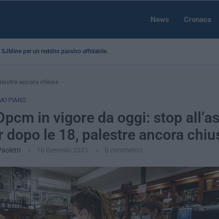
News
Cronaca
 a SJMine per un reddito passivo affidabile...
palestre ancora chiuse
MO PIANO
pcm in vigore da oggi: stop all’a
ar dopo le 18, palestre ancora chiu
Paoletti
16 Gennaio 2021
0 commento