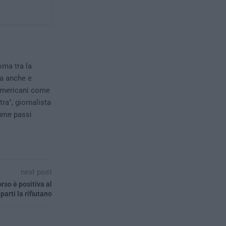
oma tra la
ma anche e
i americani come
ra", giornalista
tume passi
next post
rso è positiva al
eparti la rifiutano