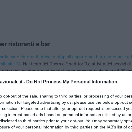
er ristoranti e bar
rda bar e ristoranti arriva lo stop all’asporto per bar, enoteche e att
ili alle 18.
Nel testo del Dpcm c’è scritto: “Le attività dei servizi di
b, ristoranti, gelaterie, pasticcerie) sono consentite dalle ore 5:00 fin
avolo è consentito per un massimo di quattro persone per tavolo, 
azionale.it -
Do Not Process My Personal Information
dopo le ore 18,00 è vietato il consumo di cibi e bevande nei luoghi 
co
; resta consentita senza limiti di orario la ristorazione negli alberg
to opt-out of the sale, sharing to third parties, or processing of your per
ive limitatamente ai propri clienti, che siano ivi alloggiati; resta se
formation for targeted advertising by us, please use the below opt-out s
 con consegna a domicilio nel rispetto delle norme igienico-sanitari
r selection. Please note that after your opt-out request is processed y
nfezionamento che di trasporto,
nonché fino alle ore 22:00 la ristora
eing interest-based ads based on personal information utilized by us or
vieto di consumazione sul posto o nelle adiacenze;
per i soggetti c
disclosed to third parties prior to your opt-out. You may separately opt-
losure of your personal information by third parties on the IAB’s list of
evalente una di quelle identificate dai codici Ateco 56.3 e 47.25 l’a