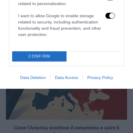
related to personalization.
Crociata in Spagna: il racconto della brigata franchista
I want to allow Google to enable storage
related to security, including authentication
irlandese negli scritti del generale O’Duffy
functionality and fraud prevention, and other
31 Luglio 2026
user protection.
CONFIRM
Data Deletion
Data Access
Privacy Policy
Come l’America sconfisse il comunismo e salvò il