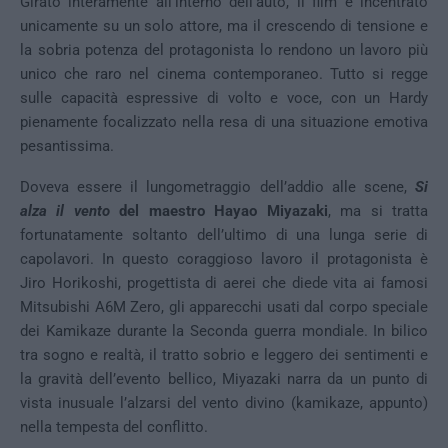
Girato interamente all’interno dell’auto, il film è incentrato
unicamente su un solo attore, ma il crescendo di tensione e
la sobria potenza del protagonista lo rendono un lavoro più
unico che raro nel cinema contemporaneo. Tutto si regge
sulle capacità espressive di volto e voce, con un Hardy
pienamente focalizzato nella resa di una situazione emotiva
pesantissima.
Doveva essere il lungometraggio dell’addio alle scene,
Si
alza il vento
del maestro Hayao Miyazaki
, ma si tratta
fortunatamente soltanto dell’ultimo di una lunga serie di
capolavori. In questo coraggioso lavoro il protagonista è
Jiro Horikoshi, progettista di aerei che diede vita ai famosi
Mitsubishi A6M Zero, gli apparecchi usati dal corpo speciale
dei Kamikaze durante la Seconda guerra mondiale. In bilico
tra sogno e realtà, il tratto sobrio e leggero dei sentimenti e
la gravità dell’evento bellico, Miyazaki narra da un punto di
vista inusuale l’alzarsi del vento divino (kamikaze, appunto)
nella tempesta del conflitto.