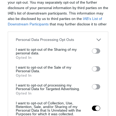
your opt-out. You may separately opt-out of the further
disclosure of your personal information by third parties on the
IAB’s list of downstream participants. This information may
also be disclosed by us to third parties on the
IAB’s List of
Downstream Participants
that may further disclose it to other
third parties.
Please note that this website/app uses one or more Google
Personal Data Processing Opt Outs
services and may gather and store information including but
not limited to your visit or usage behaviour. You may click to
I want to opt-out of the Sharing of my
“Il pensiero bianco”, il catechismo postcoloniale che
personal data.
grant or deny consent to Google and its third-party tags to
trasforma l’Europa in colpa
Opted In
use your data for below specified purposes in below Google
3 Agosto 2026
consent section.
I want to opt-out of the Sale of my
Personal Data.
Opted In
I want to opt-out of processing my
Personal Data for Targeted Advertising.
Opted In
I want to opt-out of Collection, Use,
Retention, Sale, and/or Sharing of my
Personal Data that Is Unrelated with the
Purposes for which it was collected.