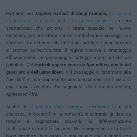
Partiamo con
Capitan Harlock
di Shinji Aramaki
,
su cui si è
ampiamente discusso anche in queste pagine.
Un film
spettacolare che proietta il pirata spaziale nel nuovo
millennio, con una storia ricca di simbolismi e passaggi non
scontati. Tra richiami alla mitologia nordica e accelerazioni
di stampo archeofuturista, il regista rinnova e rimaneggia
efficacemente un personaggio tutt’oggi molto amato dal
pubblico. Qui
Harlock appare come un
tipo
mitico, quello del
guerriero e dell’uomo libero
, e il passaggio di testimone alla
fine del film non rappresenta una conclusione, ma l’inizio di
una nuova avventura. Da segnalare, dello stesso regista,
Appleseed Alfa
.
Anche de
Il pianeta delle scimmie, revolution
si è già
discusso. In questo film la comunità di scimmie guidate da
Cesare è organizzata secondo la differenziazione
tradizionale di ruoli e funzioni. Nel complesso si tratta di
buon prodotto, ben girato e mai banale che sviluppa con