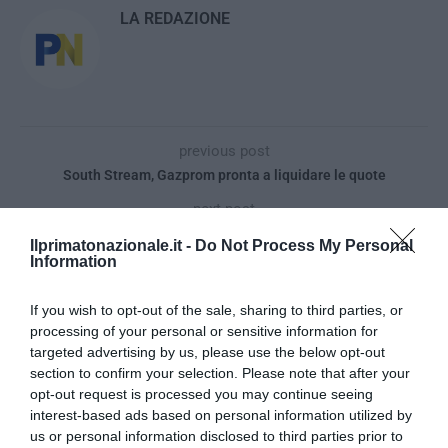
LA REDAZIONE
previous post
South Stream, Gazprom pronta a liquidare le quote
next post
Rom disperata: “Rubata la mia borsa di Gucci piena di gioielli”
Ilprimatonazionale.it -
Do Not Process My Personal
Information
YOU MAY ALSO LIKE
If you wish to opt-out of the sale, sharing to third parties, or
processing of your personal or sensitive information for
targeted advertising by us, please use the below opt-out
section to confirm your selection. Please note that after your
opt-out request is processed you may continue seeing
interest-based ads based on personal information utilized by
us or personal information disclosed to third parties prior to