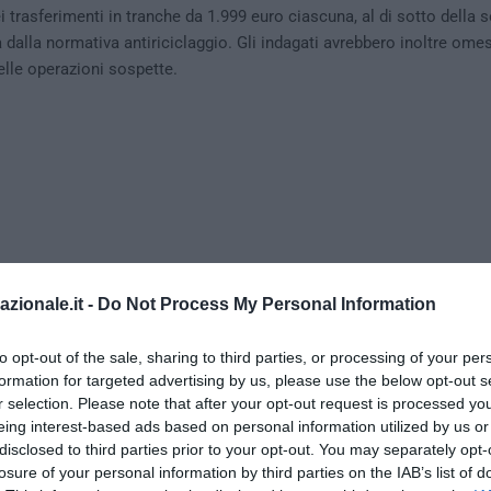
i trasferimenti in tranche da 1.999 euro ciascuna, al di sotto della s
 dalla normativa antiriciclaggio. Gli indagati avrebbero inoltre ome
lle operazioni sospette.
azionale.it -
Do Not Process My Personal Information
to opt-out of the sale, sharing to third parties, or processing of your per
formation for targeted advertising by us, please use the below opt-out s
r selection. Please note that after your opt-out request is processed y
eing interest-based ads based on personal information utilized by us or
disclosed to third parties prior to your opt-out. You may separately opt-
 accertato dagli inquirenti
tale flusso di denaro aveva molteplici 
losure of your personal information by third parties on the IAB’s list of
dall’
evasione fiscale posta in essere dalle imprese cinesi
presenti s