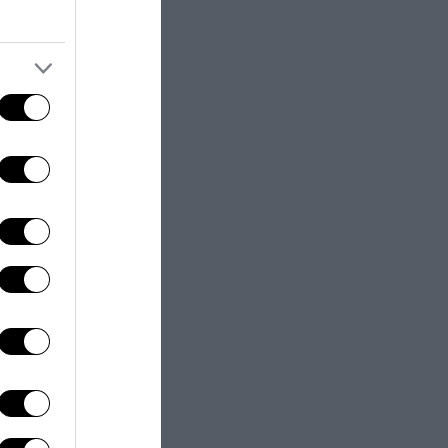
ni cinesi o di
ebbe
economia
 frodi fiscali),
on materiali a
l danno
le delle
di soldi che esce
zione nel
mia – ed al
idi commerci
questione di
ta
, attraverso la
fuori luogo
 temporale di
orrotti ed
sso nelle