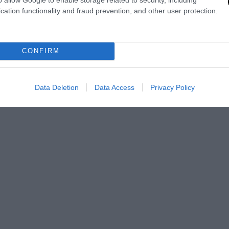
e di valuta forte da impiegare, magari, proprio in
investimenti nel ca
cation functionality and fraud prevention, and other user protection.
ee
o nella conquista di nuovi mercati nel nostro continente da parte
n ci si scordi, tra l’altro, che
il mercato cinese è formalmente liber
trollato dal Partito Comunista
, soprattutto nelle politiche di
zazione e di investimento all’estero.
CONFIRM
Data Deletion
Data Access
Privacy Policy