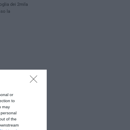
oglia dei 2mila
sso la
sonal or
ection to
ou may
 personal
out of the
provenienze
:
 downstream
ul territorio