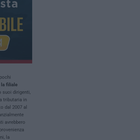
 pochi
:
la filiale
 suoi dirigenti,
 tributaria in
to dal 2007 al
tanzialmente
ati avrebbero
 provenienza
i, la