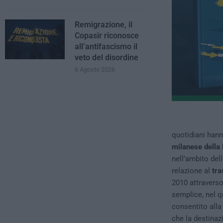
Remigrazione, il
Copasir riconosce
all’antifascismo il
veto del disordine
6 Agosto 2026
quotidiani hann
milanese della 
nell’ambito del
relazione al
tra
2010 attraverso
semplice, nel q
consentito all
che la destinaz