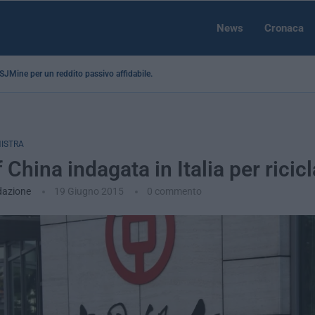
News
Cronaca
a SJMine per un reddito passivo affidabile...
NISTRA
 China indagata in Italia per ricic
dazione
19 Giugno 2015
0 commento