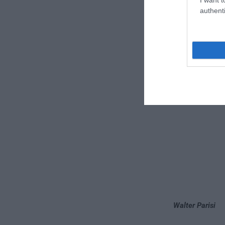
banche asiatich
authenti
imprese europ
base in Cina. No
rigidamente con
internazionaliz
Walter Parisi