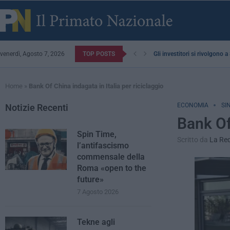
venerdì, Agosto 7, 2026
TOP POSTS
Gli investitori si rivolgono 
Home
»
Bank Of China indagata in Italia per riciclaggio
ECONOMIA
SI
Notizie Recenti
Bank Of
Spin Time,
Scritto da
La Re
l’antifascismo
commensale della
Roma «open to the
future»
7 Agosto 2026
Tekne agli