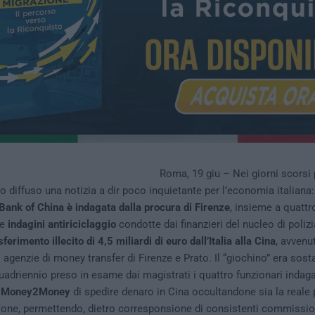
Roma, 19 giu – Nei giorni scorsi
o diffuso una notizia a dir poco inquietante per l’economia italiana
Bank of China è indagata dalla procura di Firenze
, insieme a quattro
le
indagini antiriciclaggio
condotte dai finanzieri del nucleo di polizia
sferimento illecito di 4,5 miliardi di euro dall’Italia alla Cina
, avvenu
 agenzie di money transfer di Firenze e Prato. Il “giochino” era sos
uadriennio preso in esame dai magistrati i quattro funzionari indag
a
Money2Money
di spedire denaro in Cina occultandone sia la reale
ione, permettendo, dietro corresponsione di consistenti commission