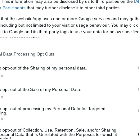
. This information may also be disclosed by us to third parties on the
IA
frutto del reato di
frode fiscale
, parte derivante dal reato di
appropria
Participants
that may further disclose it to other third parties.
vante dallo
sfruttamento della manodopera clandestina
, un’altra pa
 that this website/app uses one or more Google services and may gath
l
commercio di merce contraffatta
ed una parte residuale, ma non 
including but not limited to your visit or usage behaviour. You may click 
rutto di altri reati.
 to Google and its third-party tags to use your data for below specifi
ogle consent section.
l Data Processing Opt Outs
o opt-out of the Sharing of my personal data.
In
o opt-out of the Sale of my Personal Data.
In
to opt-out of processing my Personal Data for Targeted
ing.
In
 scaturirebbe questo immenso fiume di denaro diretto verso il paese
o opt-out of Collection, Use, Retention, Sale, and/or Sharing
ettere: sono tutti reati di tipo economico – finanziario che producon
ersonal Data that Is Unrelated with the Purposes for which it
lected.