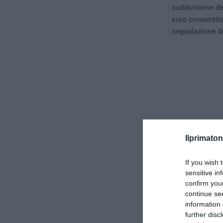
suddivisione de
euro consentita
segnalazione de
Ilprimaton
If you wish 
sensitive in
confirm you
continue se
information 
Secondo quanto
further disc
parte derivante 