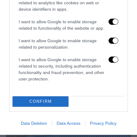
related to analytics like cookies on web or
device identifiers in apps.
I want to allow Google to enable storage
related to functionality of the website or app.
I want to allow Google to enable storage
related to personalization.
I want to allow Google to enable storage
related to security, including authentication
functionality and fraud prevention, and other
Dall’affitto alla proprietà: la sfida che il Piano Casa non
user protection.
raccoglie
2 Luglio 2026
CONFIRM
Data Deletion
Data Access
Privacy Policy