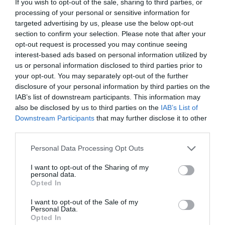
If you wish to opt-out of the sale, sharing to third parties, or
La Camera boccia il patentino antifascista per parlare a
processing of your personal or sensitive information for
Montecitorio: palo clamoroso del Pd
targeted advertising by us, please use the below opt-out
5 Agosto 2026
section to confirm your selection. Please note that after your
opt-out request is processed you may continue seeing
interest-based ads based on personal information utilized by
us or personal information disclosed to third parties prior to
your opt-out. You may separately opt-out of the further
disclosure of your personal information by third parties on the
IAB’s list of downstream participants. This information may
also be disclosed by us to third parties on the
IAB’s List of
Downstream Participants
that may further disclose it to other
third parties.
Please note that this website/app uses one or more Google
Personal Data Processing Opt Outs
services and may gather and store information including but
not limited to your visit or usage behaviour. You may click to
I want to opt-out of the Sharing of my
personal data.
grant or deny consent to Google and its third-party tags to
Opted In
use your data for below specified purposes in below Google
L’immigrazione è l’ultimo rifugio degli incapaci: contro
consent section.
I want to opt-out of the Sale of my
l’economia delle braccia
Personal Data.
Opted In
27 Luglio 2026