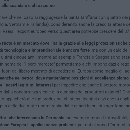
 allo scandalo e al razzismo
.
are che nel caso si raggiugesse la parità tariffaria con quattro dei 
 India, Vietnam e Tailandia), considerando anche la crescita attesa d
ali Paesi, l’export europeo verso quest’area potrebbe crescere del 37
e ruote è un mercato dove l’Italia grazie alle leggi protezionistiche 
ità tecnologica e imprenditoriale è ancora forte
, ma con un calo del
i ultimi cinque anni, mentre ad esempio Francia e Spagna sono sta
in nome del “libero mercato” permettiamo a chi impone dazi e rego
uori dal libero mercato di accedere all’Europa come meglio gli ag
eanche nei settori dove manteniamo posizioni di eccellenza siamo 
 i nostri legittimi interessi
per impedire che anche il settore motoc
to dalla concorrenza sleale e in dumping dei produttori asiatici? C
, io applicherò alle tue produzioni gli stessi identici dazi che tu appli
opea delle due ruote risorgerebbe dalle ceneri in cui sta sprofondan
ttori che interessano la Germania
-ad esempio moduli fotovoltaici, 
Unione Europea li applica senza problemi
, per noi ci sono i “commissa