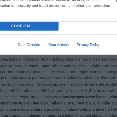
cation functionality and fraud prevention, and other user protection.
CONFIRM
i provvedimenti protezionistici svolsero la loro funzione, non solo
Data Deletion
Data Access
Privacy Policy
grando” nel reciproco vantaggio
. Ma oggi questo specifico mercato
ambiato: il settore è di nuovo in crisi in tutta europa e i tre maggio
ina, India e Indonesia (80,3% della produzione mondiale), mentre ne
oduttori europei hanno registrato un calo del 54%, in Italia ridotto s
a commerciale europea del settore due ruote registra un saldo negat
, per l’Italia ancora positivo per circa 1 miliardo, saldo che dura orm
incredibili successi nell’esportazione in europa da parte dei produtto
Cina +507%, Tailandia +490%; A parte gli Uusa – +101% dovuto al
 – si deve registrare che
l’esportazione europea verso i paesi asiati
ionistici in vigore: Cina 42%, Tailandia 60%, Vietnam 76%, India 1
a in asia si deve andare a produrle in India e Vietnam, dove fra l’al
 maggioranza
sia cinese, vietnamita o indiano, regola che se esiste