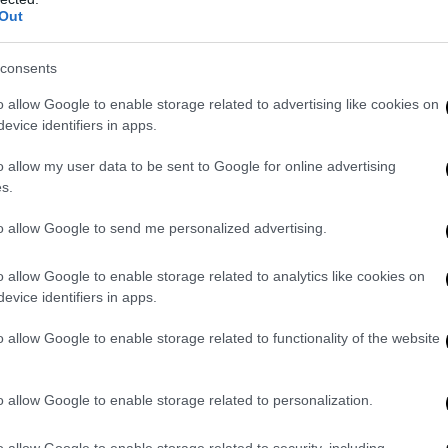
 resto della moto. Nel frattempo le case italiane ebbero il tempo di
Out
iena espansione, presentando nuovi modelli all’altezza di quelli gia
abilimento di Atessa è oggi il maggior stabilimento di produzione H
consents
i progettano e realizzano alcuni modelli di punta e l’intera gamma di 
o allow Google to enable storage related to advertising like cookies on
i (ora del gruppo Yamaha) fornisce i motori anche per altri marchi 
evice identifiers in apps.
ggiunto il traguardo dei 10 milioni di motori prodotti.
o allow my user data to be sent to Google for online advertising
e (Ducati, Guzzi, Aprilia etc) rappresentano ancora la prima industr
s.
llenza venduti in tutto il mondo, e l’industria delle parti staccate af
 mondiale.
Invece in Gran Bretagna dove imperava il liberismo tatch
to allow Google to send me personalized advertising.
mercato e alla sua famosa “mano invisibile”: tutti gli storici marchi 
h, BSA etc. fallirono e scomparvero dalla scena mondiale
, solo la 
o allow Google to enable storage related to analytics like cookies on
1988.
evice identifiers in apps.
o allow Google to enable storage related to functionality of the website
o allow Google to enable storage related to personalization.
o allow Google to enable storage related to security, including