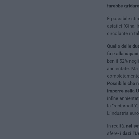
farebbe gridare
È possibile stim
asiatici (Cina,
circolante in t
Quello delle du
fa e alla capac
ben il 52% negl
annientate. Ma 
completamente f
Possibile che n
imporre nella Ue
infine annienta
la “reciprocità”
L’industria eur
In realtà,
nei se
sfere-
i dazi l’