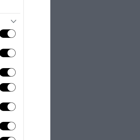
 adeguarsi, con
pponesi.
Fu un
onda fuori del
scooter. La
mondiali ed ha
ia europea
con
ter-market è la
eriano la sorte
inglesi come
Triumph fu