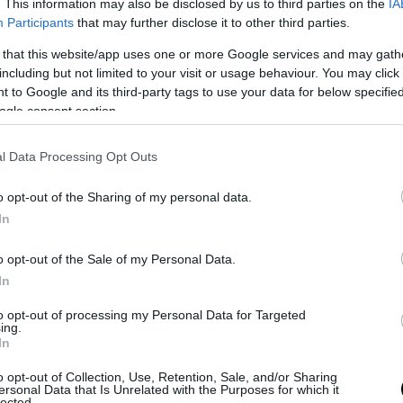
. This information may also be disclosed by us to third parties on the
IA
” quali l’aumento dell’IVA dal 18% al 38% per le moto oltre 500cc, e i
Participants
that may further disclose it to other third parties.
r le moto sotto i 350cc, per questa fascia si decise che almeno l’
prodotto in Italia.
 that this website/app uses one or more Google services and may gath
including but not limited to your visit or usage behaviour. You may click 
 to Google and its third-party tags to use your data for below specifi
ogle consent section.
l Data Processing Opt Outs
o opt-out of the Sharing of my personal data.
In
o opt-out of the Sale of my Personal Data.
In
to opt-out of processing my Personal Data for Targeted
ing.
to motociclistico italiano all’epoca valeva quanto tutto il mercat
In
 e Yamaha agirono di conseguenza: la Honda potenziando lo stabil
mportando dal Giappone i motori e costruendo in Italia tutto il resto
o opt-out of Collection, Use, Retention, Sale, and/or Sharing
ersonal Data that Is Unrelated with the Purposes for which it
o la “Motori Minarelli” (Bo)
e quindi costruendo il motore in Itali
lected.