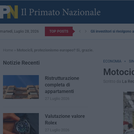
martedì, Luglio 28, 2026
TOP POSTS
Gli investitori si rivolgono
Home
»
Motocicli, protezionismo europeo? Sì, grazie.
ECONOMIA
SI
Notizie Recenti
Motocic
Ristrutturazione
Scritto da
La Re
completa di
appartamenti
27 Luglio 2026
Valutazione valore
Rolex
27 Luglio 2026