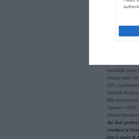
authenti
In sostanza
que
ma anche “inte
profondamente c
mondiali sono C
cinque anni i pr
52%. La bilanci
miliardi di euro
Ma registriamo 
Taiwan +100%, 
Harley-Davidson
dai dazi protez
vendere le Vesp
che il socio di