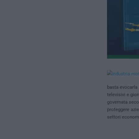
basta evocarla 
televisivi e gi
governata secon
proteggere azie
settori economi