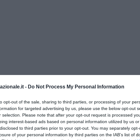
azionale.it -
Do Not Process My Personal Information
l’industria motociclistica giapponese lanciò la sua sfida a quella eu
oprattutto da quella italiana e più marginalmente da quella inglese
to opt-out of the sale, sharing to third parties, or processing of your per
i trattava di una concorrenza in dumping economico (il basso prez
formation for targeted advertising by us, please use the below opt-out s
ologica lanciata dalla Honda -all’epoca il maggior costruttore mondi
r selection. Please note that after your opt-out request is processed y
dei nuovi modelli Honda CB 750 Four e Honda CB 500, entrambe dot
eing interest-based ads based on personal information utilized by us or
iche e stilistiche (motore 4 cilindri, freni a disco etc) che surclas
disclosed to third parties prior to your opt-out. You may separately opt-
losure of your personal information by third parties on the IAB’s list of
zione europea.
In Italia furono presi immediatamente provvedimenti