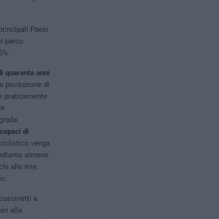
principali Paesi
el parco
5%.
di quaranta anni
la produzione di
te praticamente
le
grada.
capaci di
iclistico venga
hiediamo almeno
chi alle mie.
do.
cuscinetti a
ri alla