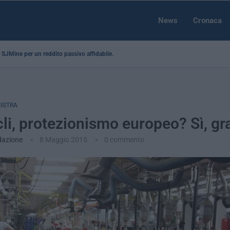
News
Cronaca
 a SJMine per un reddito passivo affidabile...
NISTRA
li, protezionismo europeo? Sì, gra
dazione
8 Maggio 2015
0 commento