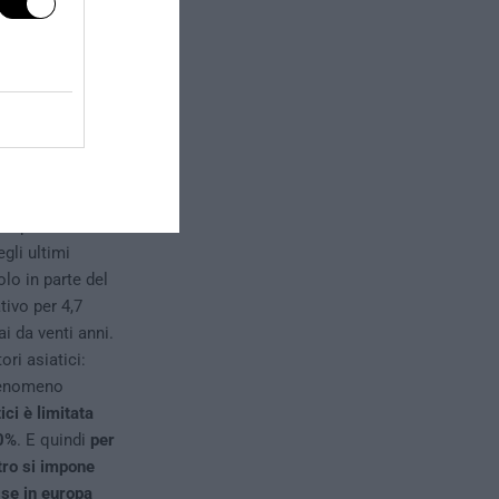
 “proteggendo”,
 è
ri produttori
gli ultimi
olo in parte del
ivo per 4,7
ai da venti anni.
ri asiatici:
 fenomeno
ci è limitata
00%
. E quindi
per
tro si impone
sse in europa