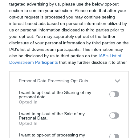
targeted advertising by us, please use the below opt-out
section to confirm your selection. Please note that after your
opt-out request is processed you may continue seeing
interest-based ads based on personal information utilized by
La Camera boccia il patentino antifascista per parlare a
us or personal information disclosed to third parties prior to
Montecitorio: palo clamoroso del Pd
your opt-out. You may separately opt-out of the further
disclosure of your personal information by third parties on the
5 Agosto 2026
IAB’s list of downstream participants. This information may
also be disclosed by us to third parties on the
IAB’s List of
Downstream Participants
that may further disclose it to other
third parties.
Please note that this website/app uses one or more Google
Personal Data Processing Opt Outs
services and may gather and store information including but
not limited to your visit or usage behaviour. You may click to
I want to opt-out of the Sharing of my
personal data.
grant or deny consent to Google and its third-party tags to
Opted In
use your data for below specified purposes in below Google
consent section.
I want to opt-out of the Sale of my
Personal Data.
Opted In
I want to opt-out of processing my