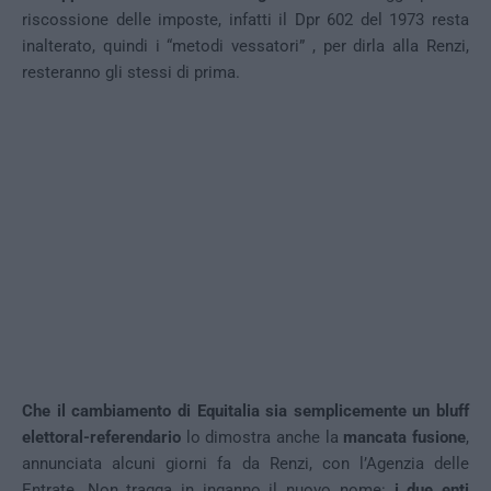
riscossione delle imposte, infatti il Dpr 602 del 1973 resta
inalterato, quindi i “metodi vessatori” , per dirla alla Renzi,
resteranno gli stessi di prima.
Che il cambiamento di Equitalia sia semplicemente un bluff
elettoral-referendario
lo dimostra anche la
mancata fusione
,
annunciata alcuni giorni fa da Renzi, con l’Agenzia delle
Entrate. Non tragga in inganno il nuovo nome:
i due enti