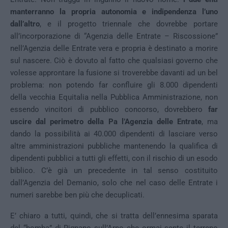
manterranno la propria autonomia e indipendenza l’uno
dall’altro
, e il progetto triennale che dovrebbe portare
all’incorporazione di “Agenzia delle Entrate – Riscossione”
nell’Agenzia delle Entrate vera e propria è destinato a morire
sul nascere. Ciò è dovuto al fatto che qualsiasi governo che
volesse approntare la fusione si troverebbe davanti ad un bel
problema: non potendo far confluire gli 8.000 dipendenti
della vecchia Equitalia nella Pubblica Amministrazione, non
essendo vincitori di pubblico concorso, dovrebbero
far
uscire dal perimetro della Pa l’Agenzia delle Entrate
, ma
dando la possibilità ai 40.000 dipendenti di lasciare verso
altre amministrazioni pubbliche mantenendo la qualifica di
dipendenti pubblici a tutti gli effetti, con il rischio di un esodo
biblico. C’è già un precedente in tal senso costituito
dall’Agenzia del Demanio, solo che nel caso delle Entrate i
numeri sarebbe ben più che decuplicati.
E’ chiaro a tutti, quindi, che si tratta dell’ennesima sparata
del “bomba” di Rignano sull’Arno che ormai sente il terreno