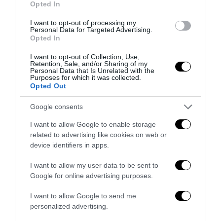
Opted In
proposta costruita intorno a ogni progetto
I want to opt-out of processing my
25 Luglio 2026
Personal Data for Targeted Advertising.
Opted In
I want to opt-out of Collection, Use,
Retention, Sale, and/or Sharing of my
Personal Data that Is Unrelated with the
Purposes for which it was collected.
Opted Out
Google consents
I want to allow Google to enable storage
related to advertising like cookies on web or
device identifiers in apps.
I want to allow my user data to be sent to
Google for online advertising purposes.
Piscine idromassaggio Gruppo San Marco:
I want to allow Google to send me
caratteristiche e criteri di scelta
personalized advertising.
24 Luglio 2026