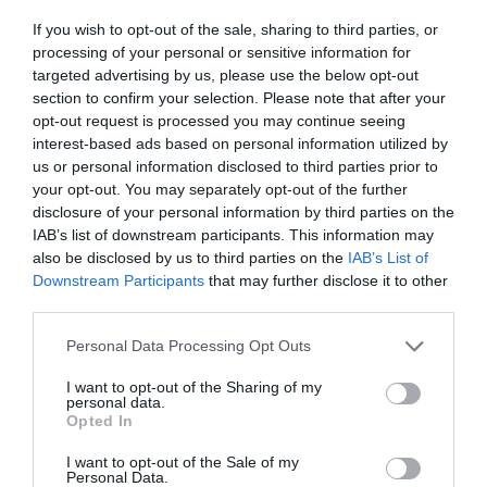
If you wish to opt-out of the sale, sharing to third parties, or
processing of your personal or sensitive information for
targeted advertising by us, please use the below opt-out
RFID e wearable tech: come la tecnologia sta
section to confirm your selection. Please note that after your
rivoluzionando la gestione degli eventi live
opt-out request is processed you may continue seeing
27 Luglio 2026
interest-based ads based on personal information utilized by
us or personal information disclosed to third parties prior to
your opt-out. You may separately opt-out of the further
disclosure of your personal information by third parties on the
IAB’s list of downstream participants. This information may
also be disclosed by us to third parties on the
IAB’s List of
Downstream Participants
that may further disclose it to other
third parties.
Please note that this website/app uses one or more Google
Personal Data Processing Opt Outs
services and may gather and store information including but
not limited to your visit or usage behaviour. You may click to
I want to opt-out of the Sharing of my
personal data.
grant or deny consent to Google and its third-party tags to
Opted In
use your data for below specified purposes in below Google
consent section.
I want to opt-out of the Sale of my
Personal Data.
Armony Floor: esperienza, organizzazione e una