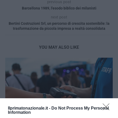
previous post
Barcellona 1989, l’esodo biblico dei milanisti
next post
Bertini Costruzioni Srl, un percorso di crescita sostenibile: la
trasformazione da piccola impresa a realtà consolidata
YOU MAY ALSO LIKE
Ilprimatonazionale.it -
Do Not Process My Personal
Information