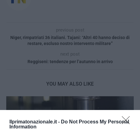
previous post
Niger, rimpatriati 36 italiani. Tajani: “Altri 40 hanno deciso di
restare, escluso nostro intervento militare”
next post
Reggiseni: tendenze per l’autunno in arrivo
YOU MAY ALSO LIKE
Ilprimatonazionale.it -
Do Not Process My Personal
Information