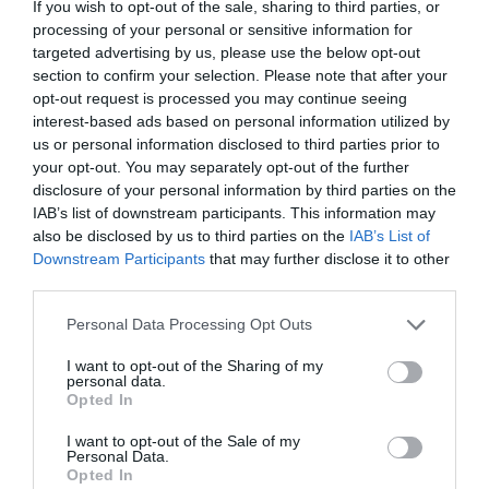
If you wish to opt-out of the sale, sharing to third parties, or
processing of your personal or sensitive information for
targeted advertising by us, please use the below opt-out
section to confirm your selection. Please note that after your
opt-out request is processed you may continue seeing
interest-based ads based on personal information utilized by
us or personal information disclosed to third parties prior to
your opt-out. You may separately opt-out of the further
Quando il rottame vale di più: il mercato delle soluzioni
disclosure of your personal information by third parties on the
per compattare gli scarti...
IAB’s list of downstream participants. This information may
3 Agosto 2026
also be disclosed by us to third parties on the
IAB’s List of
Downstream Participants
that may further disclose it to other
third parties.
Please note that this website/app uses one or more Google
Personal Data Processing Opt Outs
services and may gather and store information including but
not limited to your visit or usage behaviour. You may click to
I want to opt-out of the Sharing of my
personal data.
grant or deny consent to Google and its third-party tags to
Opted In
use your data for below specified purposes in below Google
consent section.
I want to opt-out of the Sale of my
Personal Data.
Opted In