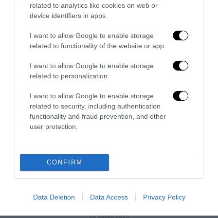
related to analytics like cookies on web or
RFID e wearable tech: come la tecnologia sta
device identifiers in apps.
rivoluzionando la gestione degli eventi live
27 Luglio 2026
I want to allow Google to enable storage
related to functionality of the website or app.
I want to allow Google to enable storage
related to personalization.
I want to allow Google to enable storage
related to security, including authentication
functionality and fraud prevention, and other
user protection.
CONFIRM
Armony Floor: esperienza, organizzazione e una
Data Deletion
Data Access
Privacy Policy
proposta costruita intorno a ogni progetto
25 Luglio 2026