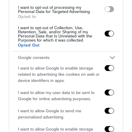
I want to opt-out of processing my
Personal Data for Targeted Advertising.
Opted In
Arriva SEO SERP, la suite italiana che scrive contenuti
I want to opt-out of Collection, Use,
Retention, Sale, and/or Sharing of my
analizzando i competitor di prima...
Personal Data that Is Unrelated with the
Purposes for which it was collected.
3 Agosto 2026
Opted Out
Google consents
I want to allow Google to enable storage
related to advertising like cookies on web or
device identifiers in apps.
I want to allow my user data to be sent to
Google for online advertising purposes.
I want to allow Google to send me
personalized advertising.
I want to allow Google to enable storage