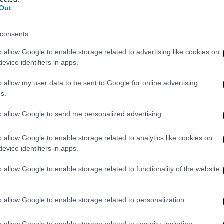
Out
consents
o allow Google to enable storage related to advertising like cookies on
evice identifiers in apps.
o allow my user data to be sent to Google for online advertising
s.
to allow Google to send me personalized advertising.
 sappiamo.
Anche se già il nostro Cavalier sembra pronto alla pugna
o allow Google to enable storage related to analytics like cookies on
 prime dichiarazioni rilasciate alla stampa dopo il passaggio di 
evice identifiers in apps.
fermato:
“E’ stato un passaggio di consegne non formale in cui ho ri
o allow Google to enable storage related to functionality of the website
ca Mogherini per il suo ruolo di Lady Pesc
. Abbiamo avuto un coll
circa tre ore sui dossier più urgenti. Si è parlato dei principali dossie
la Libia, e le tensioni Russia-Ucraina”.
o allow Google to enable storage related to personalization.
ere realistici nessuno può aspettarsi molto da un ministro degli est
o allow Google to enable storage related to security, including