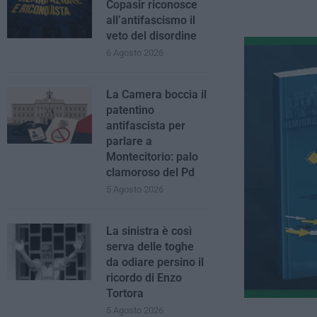
Copasir riconosce
all’antifascismo il
veto del disordine
6 Agosto 2026
La Camera boccia il
patentino
antifascista per
parlare a
Montecitorio: palo
clamoroso del Pd
5 Agosto 2026
La sinistra è così
serva delle toghe
da odiare persino il
ricordo di Enzo
Tortora
5 Agosto 2026