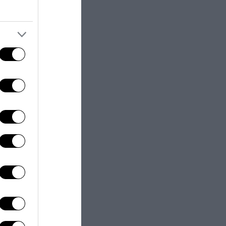
. Prendiamo
consegne.
nnovato gli
oquio
r: le crisi in
eri in un