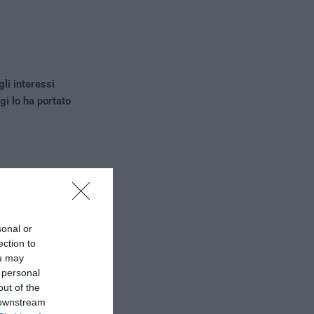
li interessi
gi lo ha portato
sonal or
ection to
ou may
 personal
out of the
 downstream