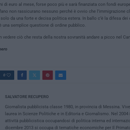
ni di euro al mese, forse poco più e sarà finanziata con fondi europe
fano non rassicurano nessuno perché è ovvio che l’immigrazione c
olo da una forte e decisa politica estera. In ballo c’è la difesa dei 
è una semplice questione di ordine pubblico.
 vedere ciò che resta della nostra sovranità andare a picco nel Cana
pero
0
SALVATORE RECUPERO
Giornalista pubblicista classe 1980, in provincia di Messina. Viv
laurea in Scienze Politiche e in Editoria e Giornalismo. Nel 2004 i
attività pubblicistica occupandosi di politica interna ed internazi
dicembre 2013 si occupa di tematiche economiche per Il Primat