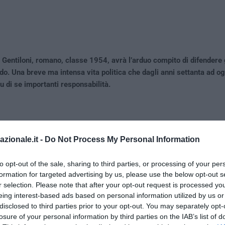
Gentiloni, romano, classe 1954, avrà l’arduo compito di difendere g
ndo. Una breve ma intensa vita politica che dagli anni settanta ad og
 di se importanti responsabilità.
azionale.it -
Do Not Process My Personal Information
to opt-out of the sale, sharing to third parties, or processing of your per
formation for targeted advertising by us, please use the below opt-out s
r selection. Please note that after your opt-out request is processed y
eing interest-based ads based on personal information utilized by us or
disclosed to third parties prior to your opt-out. You may separately opt-
losure of your personal information by third parties on the IAB’s list of