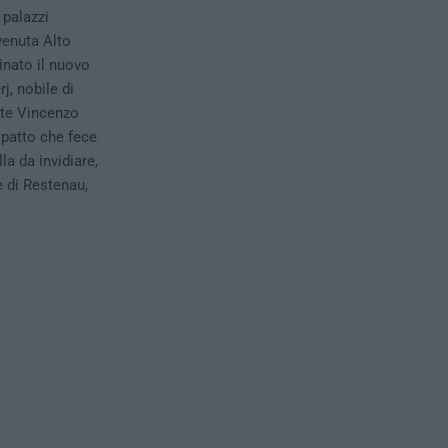
 palazzi
venuta Alto
inato il nuovo
rj, nobile di
nte Vincenzo
 patto che fece
la da invidiare,
e di Restenau,