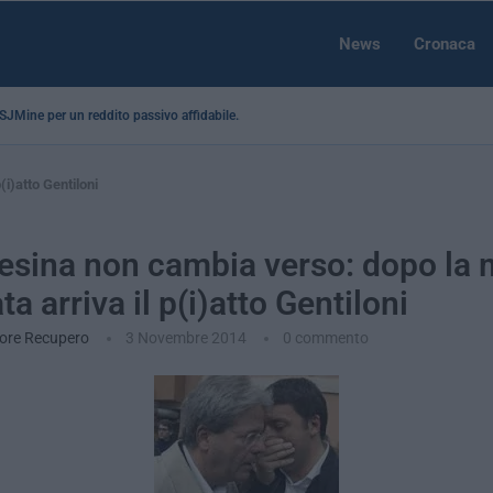
News
Cronaca
a SJMine per un reddito passivo affidabile...
(i)atto Gentiloni
esina non cambia verso: dopo la 
ta arriva il p(i)atto Gentiloni
ore Recupero
3 Novembre 2014
0 commento