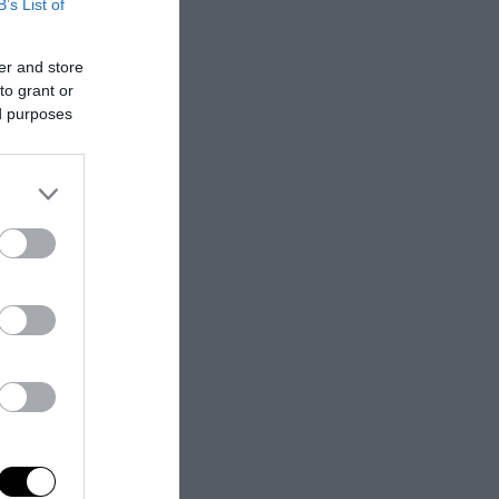
B’s List of
Proletaria. Da
ogia
, testata
er and store
ovanta fu
to grant or
ico fino al
ed purposes
istro della
ie al petto del
to neanche una
tare su molti
Stampa di Fabio
 un amico
mportante
mostrandosi un
orre e Salvatore
. Ma era una