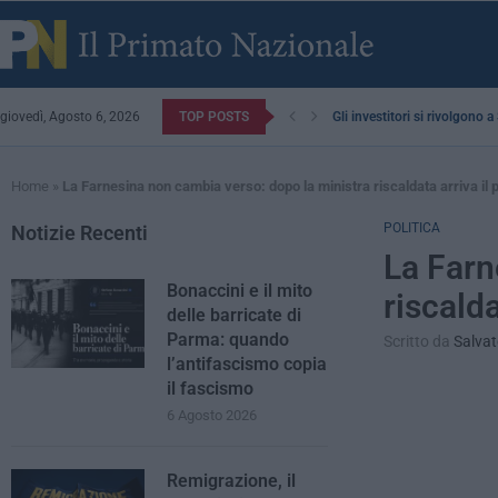
giovedì, Agosto 6, 2026
TOP POSTS
Gli investitori si rivolgono 
Home
»
La Farnesina non cambia verso: dopo la ministra riscaldata arriva il p
POLITICA
Notizie Recenti
La Farn
Bonaccini e il mito
riscalda
delle barricate di
Parma: quando
Scritto da
Salvat
l’antifascismo copia
il fascismo
6 Agosto 2026
Remigrazione, il