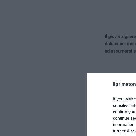
Il
giovin signore
italiani nel mo
ad assumersi su
Ilprimaton
If you wish 
sensitive in
confirm you
continue se
information 
further disc