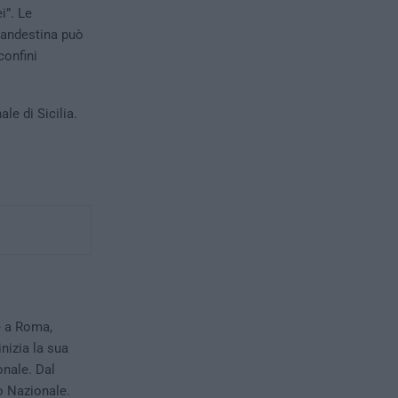
i”. Le
landestina può
confini
le di Sicilia.
e a Roma,
nizia la sua
onale. Dal
o Nazionale.