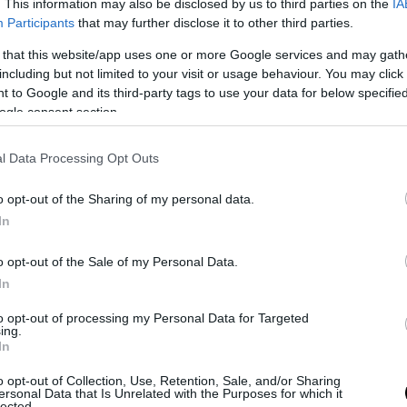
. This information may also be disclosed by us to third parties on the
IA
Participants
that may further disclose it to other third parties.
e fila di svariati movimenti giovanili fino a confluire in Democrazia 
o a radicale, e infine ecologista. Ha diretto il mensile
La Nuova
ecol
 that this website/app uses one or more Google services and may gath
iente, movimento ambientalista a cui è stato iscritto. Negli anni n
including but not limited to your visit or usage behaviour. You may click 
Sindaco di Roma Francesco Rutelli, suo mentore ed amico. Democrat
 to Google and its third-party tags to use your data for below specifi
ogle consent section.
 tra i promotori del PD. Per questo fu premiato con la nomina a Min
on l’ultimo Governo Prodi (2006-2008). Tante sono state le medagl
Rosso. Mancava solo la Farnesina.
l Data Processing Opt Outs
beo Roberto D’Agostino ha fatto notare che all’estero non ha mai fat
o opt-out of the Sharing of my personal data.
te cattiverie. In realtà, il nostro nobile Segretario di Stato può con
In
 soprattutto Oltreoceano. Come si può leggere in un articolo de La 
loni è un cultore della politica anglosassone e l’essere considerato
o opt-out of the Sale of my Personal Data.
egli Stati Uniti e in quella di Israele, ha rappresentato un viatico i
In
lio che lo ha portato alla Farnesina”. Da subito, però spiazza tutti 
to opt-out of processing my Personal Data for Targeted
ta. I primi due colloqui da ministro sono stati con Massimiliano Lat
ing.
In
vargli la
continuità dell’impegno del Governo.
Rimane una domanda
a promessa?
o opt-out of Collection, Use, Retention, Sale, and/or Sharing
ersonal Data that Is Unrelated with the Purposes for which it
lected.