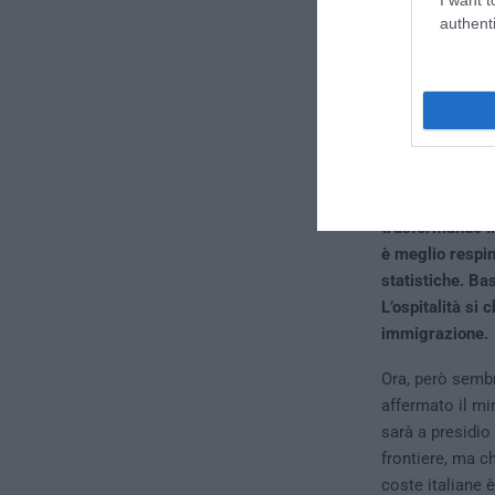
Paese a sovranit
authenti
stato Enrico Ma
suo esempio. Fo
Sarebbe necessa
Paesi che posso
disperazione. M
L’Operazione “M
trasformando il 
è meglio respin
statistiche. Ba
L’ospitalità si 
immigrazione.
Ora, però sembr
affermato il mi
sarà a presidio 
frontiere, ma c
coste italiane è