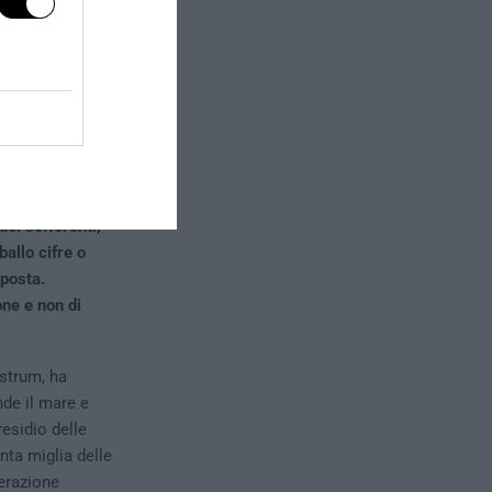
ostri confini è
suno seguirà il
neo.
doli verso i
da alla
salvi chi può.
ranti
dei sofferenti,
allo cifre o
mposta.
one e non di
strum, ha
nde il mare e
residio delle
nta miglia delle
perazione