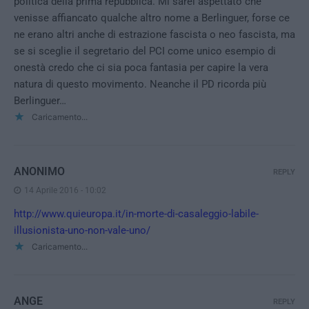
politica della prima repubblica. Mi sarei aspettato che
venisse affiancato qualche altro nome a Berlinguer, forse ce
ne erano altri anche di estrazione fascista o neo fascista, ma
se si sceglie il segretario del PCI come unico esempio di
onestà credo che ci sia poca fantasia per capire la vera
natura di questo movimento. Neanche il PD ricorda più
Berlinguer…
Caricamento...
ANONIMO
REPLY
14 Aprile 2016 - 10:02
http://www.quieuropa.it/in-morte-di-casaleggio-labile-
illusionista-uno-non-vale-uno/
Caricamento...
ANGE
REPLY