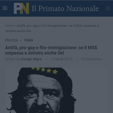
Home
»
Antifà, pro-gay e filo-immigrazione: se il M5S sorpassa a
sinistra anche Sel
POLITICA
PRIMA
Antifà, pro-gay e filo-immigrazione: se il M5S
sorpassa a sinistra anche Sel
Scritto da
Giorgio Nigra
13 Aprile 2016
15 comments