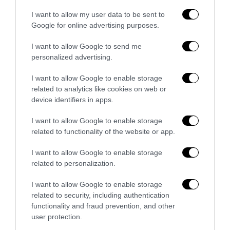
per cui era nato , peccato non possa votare Putin o Assad da
I want to allow my user data to be sent to
qui
Google for online advertising purposes.
Caricamento...
I want to allow Google to send me
personalized advertising.
IO
REPLY
I want to allow Google to enable storage
related to analytics like cookies on web or
13 Aprile 2016 - 1:46
device identifiers in apps.
una malattia mentale può essere un valore assoluto?
Caricamento...
I want to allow Google to enable storage
related to functionality of the website or app.
I want to allow Google to enable storage
HICHI
REPLY
related to personalization.
13 Aprile 2016 - 3:29
I want to allow Google to enable storage
Restano comunque meglio di chi parla ma poi finisce
related to security, including authentication
sempre a fare la bassa manovalanza del berlusca o del
functionality and fraud prevention, and other
confortevole e statico centro destra italiano.
user protection.
Caricamento...