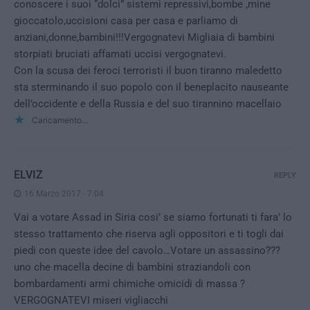
conoscere i suoi “dolci” sistemi repressivi,bombe ,mine
gioccatolo,uccisioni casa per casa e parliamo di
anziani,donne,bambini!!!Vergognatevi Migliaia di bambini
storpiati bruciati affamati uccisi vergognatevi.
Con la scusa dei feroci terroristi il buon tiranno maledetto
sta sterminando il suo popolo con il beneplacito nauseante
dell’occidente e della Russia e del suo tirannino macellaio
Caricamento...
ELVIZ
REPLY
16 Marzo 2017 - 7:04
Vai a votare Assad in Siria cosi’ se siamo fortunati ti fara’ lo
stesso trattamento che riserva agli oppositori e ti togli dai
piedi con queste idee del cavolo…Votare un assassino???
uno che macella decine di bambini straziandoli con
bombardamenti armi chimiche omicidi di massa ?
VERGOGNATEVI miseri vigliacchi