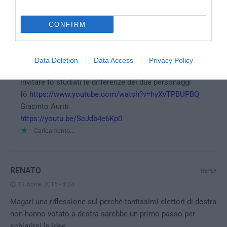
CONFIRM
ANONIMO
REPLY
13 Aprile 2016 - 11:35
Data Deletion
Data Access
Privacy Policy
Grillo lo seguivo quando parlava di signoraggio per poi
invitare fò studiati le differenze dei due personaggi
fò
https://www.youtube.com/watch?v=hyXvTPBUPBQ
Giacinto Auriti
https://youtu.be/ScJdb4e6Kp0
Caricamento...
RENATO
REPLY
13 Aprile 2016 - 4:04
Magari una riflessione sul perché tantissimi elettori di destra
non hanno votato a destra sarebbe un primo passo per
schiarirsi le idee.