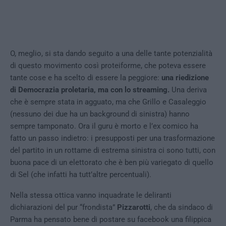
O, meglio, si sta dando seguito a una delle tante potenzialità
di questo movimento così proteiforme, che poteva essere
tante cose e ha scelto di essere la peggiore:
una riedizione
di Democrazia proletaria, ma con lo streaming.
Una deriva
che è sempre stata in agguato, ma che Grillo e Casaleggio
(nessuno dei due ha un background di sinistra) hanno
sempre tamponato. Ora il guru è morto e l’ex comico ha
fatto un passo indietro: i presupposti per una trasformazione
del partito in un rottame di estrema sinistra ci sono tutti, con
buona pace di un elettorato che è ben più variegato di quello
di Sel (che infatti ha tutt’altre percentuali).
Nella stessa ottica vanno inquadrate le deliranti
dichiarazioni del pur “frondista”
Pizzarotti
, che da sindaco di
Parma ha pensato bene di postare su facebook una filippica