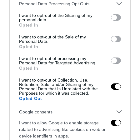
La Regione Campania “scippa” 140milioni di euro
Please note that this website/app uses one or more Google
Personal Data Processing Opt Outs
all’Irpinia: una “ficata” pazzesca
services and may gather and store information including but
not limited to your visit or usage behaviour. You may click to
I want to opt-out of the Sharing of my
30 Luglio 2026
personal data.
grant or deny consent to Google and its third-party tags to
Opted In
use your data for below specified purposes in below Google
consent section.
I want to opt-out of the Sale of my
Personal Data.
15 COMMENTS
Opted In
I want to opt-out of processing my
EMANUELE MASTRANGELO
REPLY
Personal Data for Targeted Advertising.
Opted In
13 Aprile 2016 - 11:21
I want to opt-out of Collection, Use,
Nella chiusa, non sarà “da oggi votare quelli del M5S” e non
Retention, Sale, and/or Sharing of my
“quelli di SeL”?
Personal Data that Is Unrelated with the
Purposes for which it was collected.
Caricamento...
Opted Out
Google consents
ANONIMO
REPLY
I want to allow Google to enable storage
13 Aprile 2016 - 1:00
related to advertising like cookies on web or
device identifiers in apps.
Non darò più il voto a questo movimento , ha perso i valori