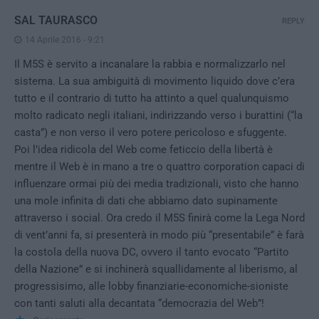
SAL TAURASCO
REPLY
14 Aprile 2016 - 9:21
Il M5S è servito a incanalare la rabbia e normalizzarlo nel
sistema. La sua ambiguità di movimento liquido dove c’era
tutto e il contrario di tutto ha attinto a quel qualunquismo
molto radicato negli italiani, indirizzando verso i burattini (“la
casta”) e non verso il vero potere pericoloso e sfuggente.
Poi l’idea ridicola del Web come feticcio della libertà è
mentre il Web è in mano a tre o quattro corporation capaci di
influenzare ormai più dei media tradizionali, visto che hanno
una mole infinita di dati che abbiamo dato supinamente
attraverso i social. Ora credo il M5S finirà come la Lega Nord
di vent’anni fa, si presenterà in modo più “presentabile” è farà
la costola della nuova DC, ovvero il tanto evocato “Partito
della Nazione” e si inchinerà squallidamente al liberismo, al
progressisimo, alle lobby finanziarie-economiche-sioniste
con tanti saluti alla decantata “democrazia del Web”!