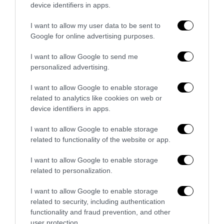
device identifiers in apps.
I want to allow my user data to be sent to
Google for online advertising purposes.
I want to allow Google to send me
personalized advertising.
I want to allow Google to enable storage
related to analytics like cookies on web or
device identifiers in apps.
I want to allow Google to enable storage
La Camera boccia il patentino antifascista per parlare a
related to functionality of the website or app.
Montecitorio: palo clamoroso del Pd
5 Agosto 2026
I want to allow Google to enable storage
related to personalization.
I want to allow Google to enable storage
related to security, including authentication
functionality and fraud prevention, and other
user protection.