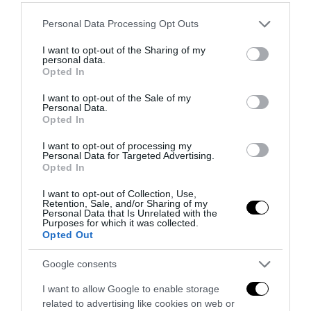
6 Agosto 2026
Please note that this website/app uses one or more Google
Personal Data Processing Opt Outs
services and may gather and store information including but
not limited to your visit or usage behaviour. You may click to
I want to opt-out of the Sharing of my
personal data.
grant or deny consent to Google and its third-party tags to
Opted In
use your data for below specified purposes in below Google
consent section.
I want to opt-out of the Sale of my
Personal Data.
Opted In
I want to opt-out of processing my
Personal Data for Targeted Advertising.
Opted In
I want to opt-out of Collection, Use,
Retention, Sale, and/or Sharing of my
Personal Data that Is Unrelated with the
Purposes for which it was collected.
Remigrazione, il Copasir riconosce all’antifascismo il
Opted Out
veto del disordine
Google consents
6 Agosto 2026
I want to allow Google to enable storage
related to advertising like cookies on web or