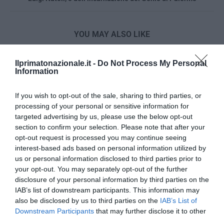
YOU MAY ALSO LIKE
Ilprimatonazionale.it -
Do Not Process My Personal
Information
If you wish to opt-out of the sale, sharing to third parties, or
processing of your personal or sensitive information for
targeted advertising by us, please use the below opt-out
section to confirm your selection. Please note that after your
opt-out request is processed you may continue seeing
interest-based ads based on personal information utilized by
us or personal information disclosed to third parties prior to
your opt-out. You may separately opt-out of the further
disclosure of your personal information by third parties on the
IAB’s list of downstream participants. This information may
also be disclosed by us to third parties on the
IAB’s List of
Bonaccini e il mito delle barricate di Parma: quando
Downstream Participants
that may further disclose it to other
l’antifascismo copia il fascismo
third parties.