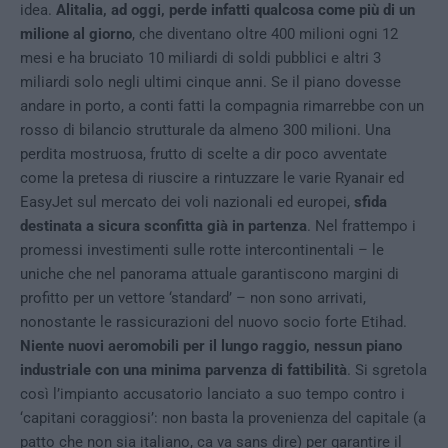
idea.
Alitalia, ad oggi, perde infatti qualcosa come più di un
milione al giorno
, che diventano oltre 400 milioni ogni 12
mesi e ha bruciato 10 miliardi di soldi pubblici e altri 3
miliardi solo negli ultimi cinque anni. Se il piano dovesse
andare in porto, a conti fatti la compagnia rimarrebbe con un
rosso di bilancio strutturale da almeno 300 milioni. Una
perdita mostruosa, frutto di scelte a dir poco avventate
come la pretesa di riuscire a rintuzzare le varie Ryanair ed
EasyJet sul mercato dei voli nazionali ed europei,
sfida
destinata a sicura sconfitta già in partenza
. Nel frattempo i
promessi investimenti sulle rotte intercontinentali – le
uniche che nel panorama attuale garantiscono margini di
profitto per un vettore ‘standard’ – non sono arrivati,
nonostante le rassicurazioni del nuovo socio forte Etihad.
Niente nuovi aeromobili per il lungo raggio, nessun piano
industriale con una minima parvenza di fattibilità
. Si sgretola
così l’impianto accusatorio lanciato a suo tempo contro i
‘capitani coraggiosi’: non basta la provenienza del capitale (a
patto che non sia italiano, ca va sans dire) per garantire il