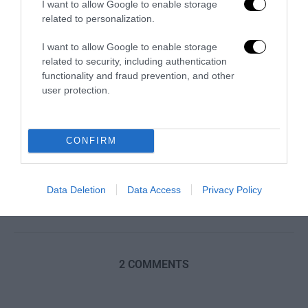
I want to allow Google to enable storage
related to personalization.
I want to allow Google to enable storage
related to security, including authentication
functionality and fraud prevention, and other
user protection.
CONFIRM
Sport, sacralità e bellezza: dai bronzi di Riace alla
censura televisiva
Data Deletion
Data Access
Privacy Policy
24 Luglio 2026
2 COMMENTS