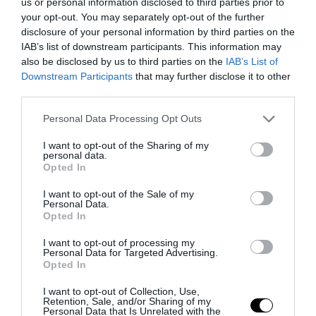
us or personal information disclosed to third parties prior to
Piacenza, niente lavoro per chi commemora Acca
your opt-out. You may separately opt-out of the further
Larenzia: la ritorsione ideologica della Prefettura
disclosure of your personal information by third parties on the
27 Luglio 2026
IAB’s list of downstream participants. This information may
also be disclosed by us to third parties on the
IAB’s List of
Downstream Participants
that may further disclose it to other
third parties.
Please note that this website/app uses one or more Google
Personal Data Processing Opt Outs
services and may gather and store information including but
not limited to your visit or usage behaviour. You may click to
I want to opt-out of the Sharing of my
personal data.
grant or deny consent to Google and its third-party tags to
Opted In
use your data for below specified purposes in below Google
consent section.
I want to opt-out of the Sale of my
Personal Data.
Opted In
I want to opt-out of processing my
Personal Data for Targeted Advertising.
Opted In
Berlino, l’islamismo colpisce il Pride: il perpetuo
fallimento dell’integrazione
I want to opt-out of Collection, Use,
Retention, Sale, and/or Sharing of my
27 Luglio 2026
Personal Data that Is Unrelated with the