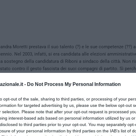
andra Moretti prestava il suo talento (?) e le sue competenze (??) al
ennio. Nel 2003, infatti, si era candidata alle elezioni amministrati
a sostegno della candidatura di Riboni a sindaco della città. Non risu
stato contro il gesto fascista dei suoi compagni di partito. Sì perch
parlamentare del Pd, morire per la patria è qualcosa di fascista.
azionale.it -
Do Not Process My Personal Information
to opt-out of the sale, sharing to third parties, or processing of your per
formation for targeted advertising by us, please use the below opt-out s
r selection. Please note that after your opt-out request is processed y
eing interest-based ads based on personal information utilized by us or
disclosed to third parties prior to your opt-out. You may separately opt-
losure of your personal information by third parties on the IAB’s list of