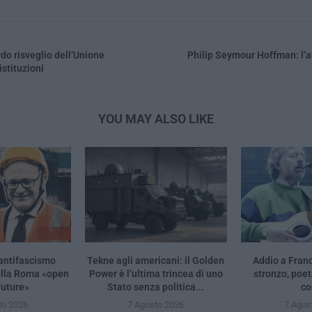
rdo risveglio dell’Unione
Philip Seymour Hoffman: l’a
istituzioni
YOU MAY ALSO LIKE
’antifascismo
Tekne agli americani: il Golden
Addio a Fran
lla Roma «open
Power è l’ultima trincea di uno
stronzo, poet
future»
Stato senza politica...
co
to 2026
7 Agosto 2026
7 Agos