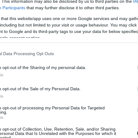
. This information may also be disclosed by us to third parties on the
IA
Participants
that may further disclose it to other third parties.
 that this website/app uses one or more Google services and may gath
including but not limited to your visit or usage behaviour. You may click 
 to Google and its third-party tags to use your data for below specifi
ha detto chiaramente qualche sera fa, a “Otto e Mezzo”, su La7, po
ogle consent section.
litologo vicino ai grillini. Queste le sue testuali parole:
l Data Processing Opt Outs
sione fascista dello Stato. Quando il professore cita la Resistenza o
rtigiani perché noi abbiamo avuto deputati del Movimento 5 Stelle
o opt-out of the Sharing of my personal data.
e ‘boia chi molla’ e ‘moriremo per la patria’, che sono frasi fasciste
In
riodo della Resistenza”.
o opt-out of the Sale of my Personal Data.
In
to opt-out of processing my Personal Data for Targeted
ing.
In
o opt-out of Collection, Use, Retention, Sale, and/or Sharing
ersonal Data that Is Unrelated with the Purposes for which it
lected.