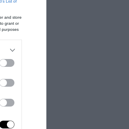
B’s List of
er and store
to grant or
ed purposes
lemizzando con
ffende la
 che hanno
 e non certo