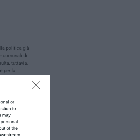
la politica già
ve comunali di
lta, tuttavia,
é per la
sonal or
ection to
ou may
 personal
out of the
 downstream