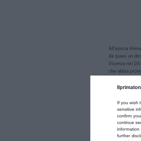
All’epoca Aless
da quasi un dec
Vicenza nei DS 
che abbia prote
vicentina, oggi 
Ilprimaton
If you wish 
sensitive in
confirm you
continue se
information 
further disc