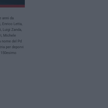
e anni da
, Enrico Letta,
, Luigi Zanda,
i, Michele
 a nome del Pd
tria per deporvi
l 150esimo