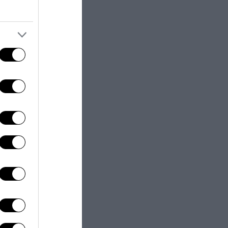
 facendo notare
al Risorgimento
i come meri
rte, più
tesso Bersani a
obiettivo hanno
o avuto un
ndolo e, pur tra
o questo è da
l’Italia
 resto lo stesso