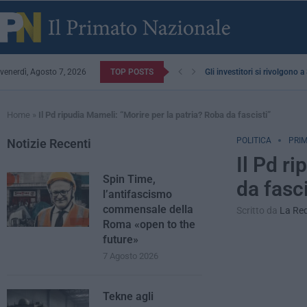
venerdì, Agosto 7, 2026
TOP POSTS
Gli investitori si rivolgono 
Home
»
Il Pd ripudia Mameli: “Morire per la patria? Roba da fascisti”
POLITICA
PRIM
Notizie Recenti
Il Pd r
Spin Time,
da fasci
l’antifascismo
commensale della
Scritto da
La Re
Roma «open to the
future»
7 Agosto 2026
Tekne agli