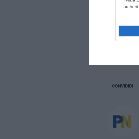
Mameli, caduto 
authenti
le spoglie mort
luogo interdetto
sentenza seco
Del resto, a riv
sorge il dubbio
Giorgio Nigra
CONVIDIDI