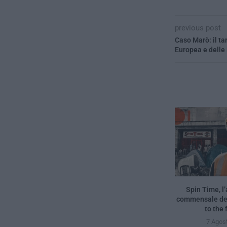
previous post
Caso Marò: il ta
Europea e delle 
Spin Time, l
commensale de
to the 
7 Agos