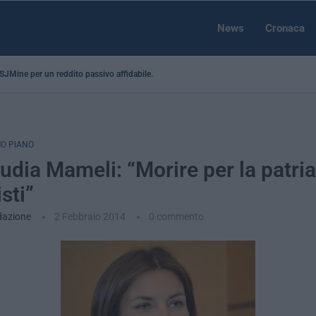
News
Cronaca
a SJMine per un reddito passivo affidabile...
O PIANO
ipudia Mameli: “Morire per la patri
sti”
dazione
2 Febbraio 2014
0 commento