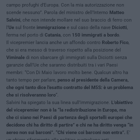
campo profughi d’Europa. Con la mia autorizzazione non
scende nessuno”. Parola del ministro dell’Interno
Matteo
Salvini
, che non intende mollare nel suo braccio di ferro con
l’
Ue
sul fronte
immigrazione
e sul caso della nave
Diciotti
,
ferma nel porto di
Catania
, con
150 immigrati a bordo
.
Il vicepremier lancia anche un affondo contro
Roberto Fico
,
che si era messo di traverso rispetto alla posizione del
Viminale
di non sbarcare gli immigrati sulla Diciotti senza
garanzie dall’Ue che saranno distribuiti tra i vari Paesi
membri: “Con Di Maio lavoro molto bene. Qualcun altro ha
tanto tempo per parlare,
penso al presidente della Camera,
che ogni tanto dice l’esatto contratto del M5S: è un problema
che si risolveranno loro
“.
Salvini ha spiegato la sua linea sull’immigrazione.
L’obiettivo
del vicepremier non è la “la redistribuzione in Europa, ma
che ci siano nei Paesi di partenza degli sportelli europei che
decidono chi ha diritto di partire” e chi ne ha diritto venga “in
aereo non sui barconi”. “Chi viene coi barconi non entra”.
E’