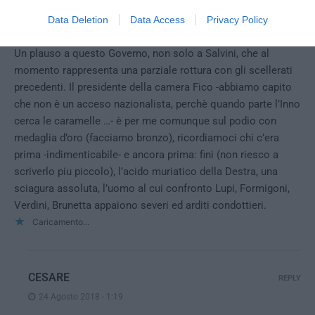
vaticano-pezzi di centro destra, hanno aperto una diga di
follia a cui sarà davvero difficile porre rimedio (non è cosi’
Data Deletion
Data Access
Privacy Policy
semplice riportare a casa loro le 700000 risorse).
Un plauso a questo Governo, non solo a Salvini, che al
momento rappresenta una parziale rottura con gli scellerati
precedenti. Il presidente della camera Fico -abbiamo capito
che non è un acceso nazionalista, perchè quando parte l’Inno
cerca le caramelle …- è per me comunque sul podio con
medaglia d’oro (facciamo bronzo), ricordiamoci chi c’era
prima -indimenticabile- e ancora prima: fini (non riesco a
scriverlo piu piccolo), l’acido muriatico della Destra, una
sciagura assoluta, l’uomo al cui confronto Lupi, Formigoni,
Verdini, Brunetta appaiono severi ed arditi condottieri.
Caricamento...
CESARE
REPLY
24 Agosto 2018 - 1:19