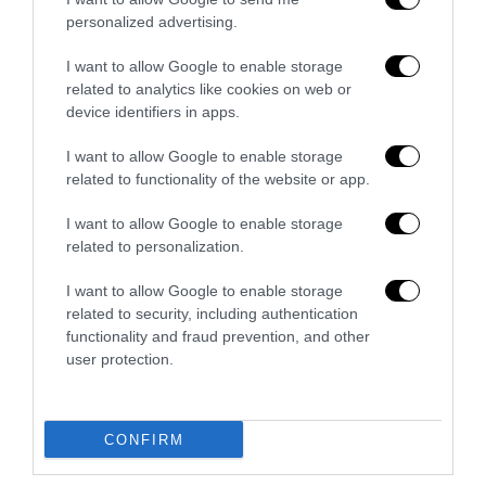
personalized advertising.
La Camera boccia il patentino antifascista per parlare a
Montecitorio: palo clamoroso del Pd
I want to allow Google to enable storage
related to analytics like cookies on web or
5 Agosto 2026
device identifiers in apps.
I want to allow Google to enable storage
related to functionality of the website or app.
7 COMMENTS
I want to allow Google to enable storage
GIORGIO
REPLY
related to personalization.
23 Agosto 2018 - 4:58
I want to allow Google to enable storage
La politica dei governi precedenti è stata irresponsabile e
related to security, including authentication
criminale, con la complicità delle organizzazioni cattoliche
functionality and fraud prevention, and other
ha fatto entrare in Italia centinaia di migliaia di clandestini: è
user protection.
un camion di benzina che alimenta illegalità, degrado,
schiavitu’ nei lavori piu’ umili e -anche un deficiente l’avrebbe
messo in conto- fa scoppiare l’intolleranza e la xenofobia. In
CONFIRM
anni in cui il Paese si è impoverito come mai dall’Unità, pd-