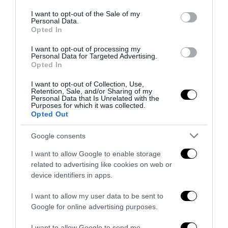
use your data for below specified purposes in below Google
consent section.
I want to opt-out of the Sale of my
Personal Data.
Opted In
I want to opt-out of processing my
Remigrazione, il Copasir riconosce all’antifascismo il
Personal Data for Targeted Advertising.
veto del disordine
Opted In
6 Agosto 2026
I want to opt-out of Collection, Use,
Retention, Sale, and/or Sharing of my
Personal Data that Is Unrelated with the
Purposes for which it was collected.
Opted Out
Google consents
I want to allow Google to enable storage
related to advertising like cookies on web or
device identifiers in apps.
I want to allow my user data to be sent to
Google for online advertising purposes.
I want to allow Google to send me