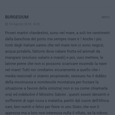
BURGESIUM
REPLY
24 Agosto 2018 - 8:45
Poveri martiri clandestini, sono nel mare, a soli tre centimetri
dalla banchina del porto ma sempre mare è ! Anche i più
tonti degli italiani sanno che nel mare non ci sono negozi,
acqua potabile, fattorie dove rubare frutta ed animali da
mangiare (escluso salami e maiali) e poi, vuoi mettere, le
latrine piene che non si possono scaricare essendo la nave
nel mare! Tutti noi crediamo sicuramente a quello che i
media nazionali ci stanno propinando, nessuno ha il dubbio
della mostruosa e vomitevole montatura per forzare la
situazione a favore della sinistra( non si sa come chiamarla
ora) ed indebolire il Ministro Salvini , questi esseri denutriti e
sofferenti di ogni cosa e malattia, partiti dal cuore dell’Africa
sani, ben nutriti e felici per finire in uno Stato che non li
apprezza ma a loro non interessa nulla il rifiuto, se la ridono