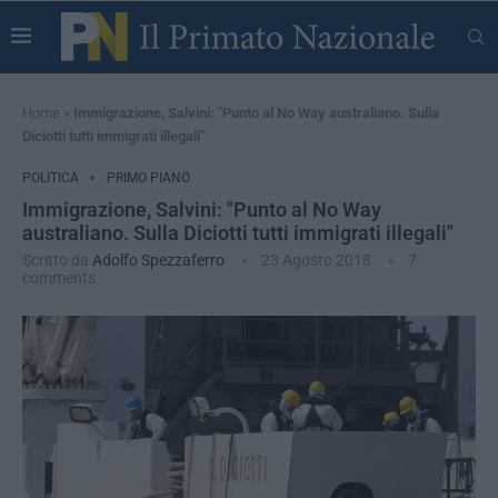
Home
»
Immigrazione, Salvini: "Punto al No Way australiano. Sulla
Diciotti tutti immigrati illegali"
POLITICA
PRIMO PIANO
Immigrazione, Salvini: "Punto al No Way
australiano. Sulla Diciotti tutti immigrati illegali"
Scritto da
Adolfo Spezzaferro
23 Agosto 2018
7
comments