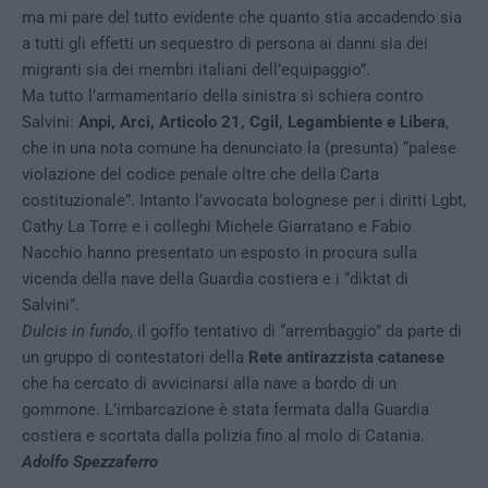
ma mi pare del tutto evidente che quanto stia accadendo sia
a tutti gli effetti un sequestro di persona ai danni sia dei
migranti sia dei membri italiani dell’equipaggio”.
Ma tutto l’armamentario della sinistra si schiera contro
Salvini:
Anpi, Arci, Articolo 21, Cgil, Legambiente e Libera
,
che in una nota comune ha denunciato la (presunta) “palese
violazione del codice penale oltre che della Carta
costituzionale”. Intanto l’avvocata bolognese per i diritti Lgbt,
Cathy La Torre e i colleghi Michele Giarratano e Fabio
Nacchio hanno presentato un esposto in procura sulla
vicenda della nave della Guardia costiera e i “diktat di
Salvini”.
Dulcis in fundo
, il goffo tentativo di “arrembaggio” da parte di
un gruppo di contestatori della
Rete antirazzista catanese
che ha cercato di avvicinarsi alla nave a bordo di un
gommone. L’imbarcazione è stata fermata dalla Guardia
costiera e scortata dalla polizia fino al molo di Catania.
Adolfo Spezzaferro