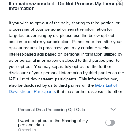
Ilprimatonazionale.it -
Do Not Process My Personal
Information
If you wish to opt-out of the sale, sharing to third parties, or
processing of your personal or sensitive information for
targeted advertising by us, please use the below opt-out
section to confirm your selection. Please note that after your
opt-out request is processed you may continue seeing
Bonaccini e il mito delle barricate di Parma: quando
interest-based ads based on personal information utilized by
l’antifascismo copia il fascismo
us or personal information disclosed to third parties prior to
your opt-out. You may separately opt-out of the further
6 Agosto 2026
disclosure of your personal information by third parties on the
IAB’s list of downstream participants. This information may
also be disclosed by us to third parties on the
IAB’s List of
Downstream Participants
that may further disclose it to other
third parties.
Please note that this website/app uses one or more Google
Personal Data Processing Opt Outs
services and may gather and store information including but
not limited to your visit or usage behaviour. You may click to
I want to opt-out of the Sharing of my
personal data.
grant or deny consent to Google and its third-party tags to
Opted In