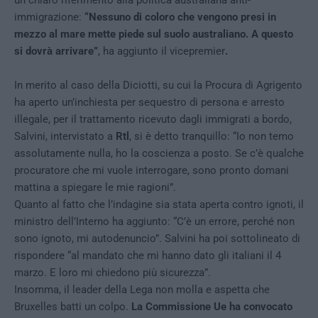
un chiaro riferimento alla politica australiana anti-
immigrazione:
“Nessuno di coloro che vengono presi in
mezzo al mare mette piede sul suolo australiano. A questo
si dovrà arrivare”
, ha aggiunto il vicepremier
.
In merito al caso della Diciotti, su cui la Procura di Agrigento
ha aperto un’inchiesta per sequestro di persona e arresto
illegale, per il trattamento ricevuto dagli immigrati a bordo,
Salvini, intervistato a
Rtl
, si è detto tranquillo: “Io non temo
assolutamente nulla, ho la coscienza a posto. Se c’è qualche
procuratore che mi vuole interrogare, sono pronto domani
mattina a spiegare le mie ragioni”.
Quanto al fatto che l’indagine sia stata aperta contro ignoti, il
ministro dell’Interno ha aggiunto: “C’è un errore, perché non
sono ignoto, mi autodenuncio”. Salvini ha poi sottolineato di
rispondere “al mandato che mi hanno dato gli italiani il 4
marzo. E loro mi chiedono più sicurezza”.
Insomma, il leader della Lega non molla e aspetta che
Bruxelles batti un colpo.
La Commissione Ue ha convocato