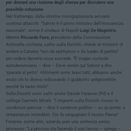
per domani una riunione degli sherpa per discutere una
possibile soluzione
.
Nel frattempo, dalla sinistra immigrazionista arrivano
continui attacchi: “Salvini è il primo ministro dell’insicurezza
nazionale”, scrive il sindaco di Napoli
Luigi De Magistris
.
Mentre
Riccardo Fava
, presidente della Commissione
Antimafia siciliana, salito sulla Diciotti, chiede al ministro di
andare a Catania “non da spettatore o da leader di partito”
per vedere davvero cosa succede. “È troppo comodo
autodenunciarsi – dice – Deve venire qui Salvini a dire
‘sparate al petto’. Altrimenti sono bravi tutti, abbiamo anche
avuto chi lo diceva indossando il giubbotto antiproiettile
perchè fa tanto titolo”.
Sulla Diciotti sono saliti anche Davide Faraone (Pd) e il
collega Carmelo Miceli. “I migranti sulla Diciotti vivono in
condizioni pietose – dice il senatore piddino – su un ponte, a
temperature incredibili. Ciò fa vergognare il nostro Paese”.
Faraone, come altri, azzarda pure una sentenza senza
processo: “La procura sta facendo il suo lavoro – spiega –