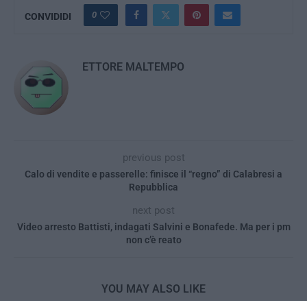
0
CONVIDIDI
ETTORE MALTEMPO
previous post
Calo di vendite e passerelle: finisce il “regno” di Calabresi a
Repubblica
next post
Video arresto Battisti, indagati Salvini e Bonafede. Ma per i pm
non c’è reato
YOU MAY ALSO LIKE