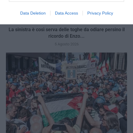
Data Deletion
Data Access
Privacy Policy
La sinistra è così serva delle toghe da odiare persino il
ricordo di Enzo...
5 Agosto 2026