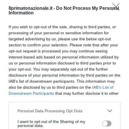
Ilprimatonazionale.it -
Do Not Process My Personal
Information
If you wish to opt-out of the sale, sharing to third parties, or
processing of your personal or sensitive information for
targeted advertising by us, please use the below opt-out
section to confirm your selection. Please note that after your
opt-out request is processed you may continue seeing
interest-based ads based on personal information utilized by
us or personal information disclosed to third parties prior to
your opt-out. You may separately opt-out of the further
disclosure of your personal information by third parties on the
IAB’s list of downstream participants. This information may
also be disclosed by us to third parties on the
IAB’s List of
Bonaccini e il mito delle barricate di Parma: quando
Downstream Participants
that may further disclose it to other
l’antifascismo copia il fascismo
third parties.
6 Agosto 2026
Please note that this website/app uses one or more Google
Personal Data Processing Opt Outs
services and may gather and store information including but
not limited to your visit or usage behaviour. You may click to
I want to opt-out of the Sharing of my
personal data.
grant or deny consent to Google and its third-party tags to