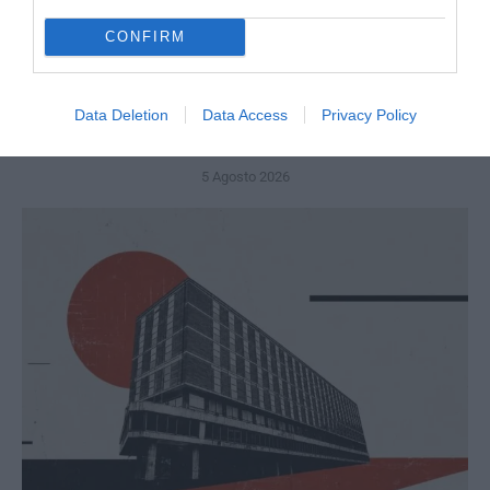
CONFIRM
Data Deletion
Data Access
Privacy Policy
L’Anpi divora se stessa: la fabbrica delle scomuniche
esplode su Israele
5 Agosto 2026