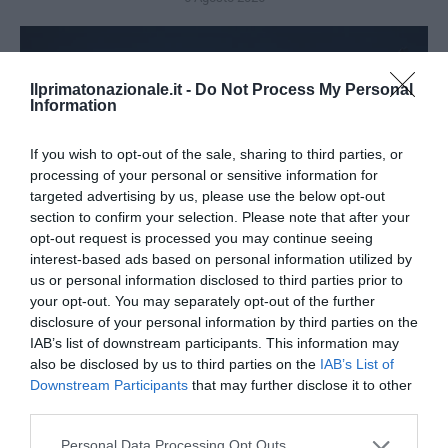
Ilprimatonazionale.it -
Do Not Process My Personal
Information
If you wish to opt-out of the sale, sharing to third parties, or
processing of your personal or sensitive information for
targeted advertising by us, please use the below opt-out
section to confirm your selection. Please note that after your
opt-out request is processed you may continue seeing
interest-based ads based on personal information utilized by
us or personal information disclosed to third parties prior to
your opt-out. You may separately opt-out of the further
disclosure of your personal information by third parties on the
Remigrazione, il Copasir riconosce all’antifascismo il
IAB’s list of downstream participants. This information may
veto del disordine
also be disclosed by us to third parties on the
IAB’s List of
6 Agosto 2026
Downstream Participants
that may further disclose it to other
third parties.
Please note that this website/app uses one or more Google
Personal Data Processing Opt Outs