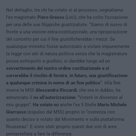
Nel dettaglio, tra chi ha votato sì al processo, segnaliamo
l’ex magistrato
Piero Grasso
(LeU), che ha colto l’occasione
per una delle sue filippiche giustizialiste. “Siamo di nuovo di
fronte a una visione extra-costituzionale, una riproposizione
del concetto per cui il fine giustificherebbe i mezzi. Se
qualunque ministro fosse autorizzato a violare impunemente
la legge con atti di natura politica senza che la magistratura
possa sottoporlo a giudizio, si darebbe luogo ad un
sovvertimento del nostro ordine costituzionale e si
correrebbe il rischio di fornire, in futuro, una giustificazione
a qualunque crimine in nome di un fine politico
“. Alla fine
invece la M5S
Alessandra Riccardi
, che era in dubbio, ha
annunciato il
no all’autorizzazione
: “Voterò in dissenso al
mio gruppo”.
Ha votato no
anche l’ex 5 Stelle
Mario Michele
Giarrusso
(espulso dal M5S) proprio in “coerenza con
quanto deciso e votato dal Movimento e sulla piattaforma
Rousseau”. E sono stati proprio questi due voti di area
pentastellata a fare la differenza.