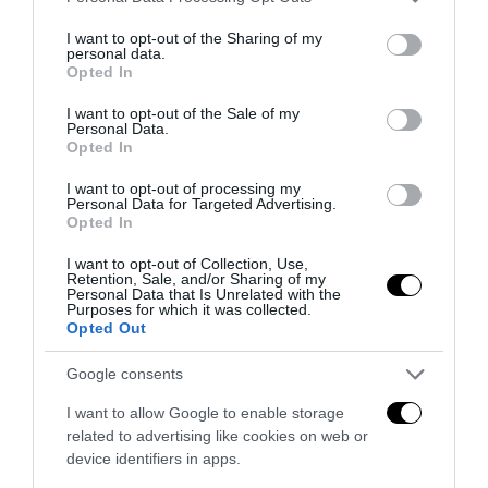
services and may gather and store information including but
not limited to your visit or usage behaviour. You may click to
I want to opt-out of the Sharing of my
personal data.
grant or deny consent to Google and its third-party tags to
Opted In
use your data for below specified purposes in below Google
consent section.
I want to opt-out of the Sale of my
Personal Data.
Opted In
I want to opt-out of processing my
Personal Data for Targeted Advertising.
Opted In
I want to opt-out of Collection, Use,
La Camera boccia il patentino antifascista per parlare a
Retention, Sale, and/or Sharing of my
Personal Data that Is Unrelated with the
Montecitorio: palo clamoroso del Pd
Purposes for which it was collected.
Opted Out
5 Agosto 2026
Google consents
I want to allow Google to enable storage
related to advertising like cookies on web or
device identifiers in apps.