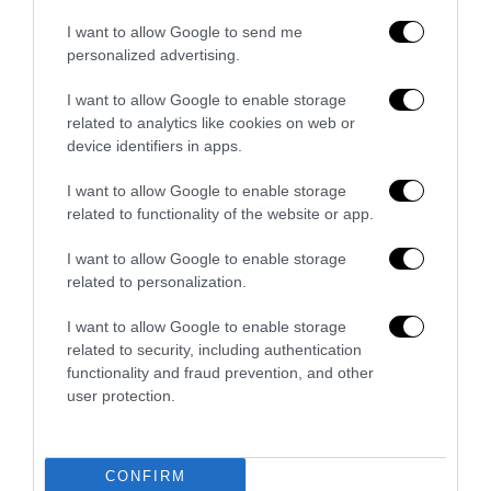
La sinistra è così serva delle toghe da odiare persino il
ricordo di Enzo...
I want to allow Google to send me
personalized advertising.
5 Agosto 2026
I want to allow Google to enable storage
related to analytics like cookies on web or
device identifiers in apps.
I want to allow Google to enable storage
related to functionality of the website or app.
I want to allow Google to enable storage
related to personalization.
I want to allow Google to enable storage
related to security, including authentication
functionality and fraud prevention, and other
user protection.
L’Anpi divora se stessa: la fabbrica delle scomuniche
esplode su Israele
5 Agosto 2026
CONFIRM