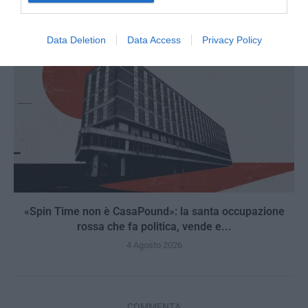
Data Deletion
Data Access
Privacy Policy
«Spin Time non è CasaPound»: la santa occupazione
rossa che fa politica, vende e...
4 Agosto 2026
COMMENTA