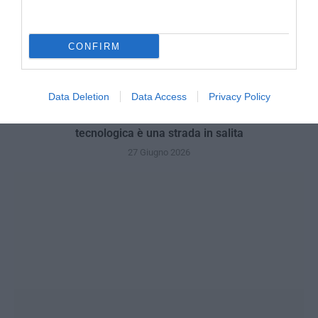
CONFIRM
Data Deletion
Data Access
Privacy Policy
Emma, l’AI italiana finita nel tritacarne: la sovranità
tecnologica è una strada in salita
27 Giugno 2026