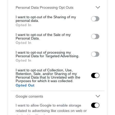
Please note that this website/app uses one or more Google
Personal Data Processing Opt Outs
services and may gather and store information including but
not limited to your visit or usage behaviour. You may click to
I want to opt-out of the Sharing of my
personal data.
grant or deny consent to Google and its third-party tags to
Opted In
use your data for below specified purposes in below Google
consent section.
I want to opt-out of the Sale of my
Personal Data.
Opted In
I want to opt-out of processing my
Personal Data for Targeted Advertising.
Opted In
I want to opt-out of Collection, Use,
Retention, Sale, and/or Sharing of my
Personal Data that Is Unrelated with the
L’Italia che torna bosco: il dato che complica la
Purposes for which it was collected.
narrazione verde sul clima
Opted Out
27 Giugno 2026
Google consents
I want to allow Google to enable storage
related to advertising like cookies on web or