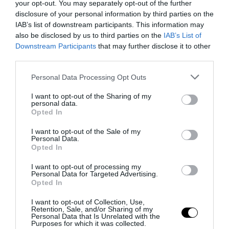
your opt-out. You may separately opt-out of the further
disclosure of your personal information by third parties on the
IAB’s list of downstream participants. This information may
also be disclosed by us to third parties on the
IAB’s List of
Tekne agli americani: il Golden Power è l’ultima trincea
Downstream Participants
that may further disclose it to other
di uno Stato senza politica...
third parties.
7 Agosto 2026
Please note that this website/app uses one or more Google
Personal Data Processing Opt Outs
services and may gather and store information including but
not limited to your visit or usage behaviour. You may click to
I want to opt-out of the Sharing of my
personal data.
grant or deny consent to Google and its third-party tags to
Opted In
use your data for below specified purposes in below Google
consent section.
I want to opt-out of the Sale of my
Personal Data.
Opted In
I want to opt-out of processing my
Personal Data for Targeted Advertising.
Opted In
I want to opt-out of Collection, Use,
Retention, Sale, and/or Sharing of my
Personal Data that Is Unrelated with the
Purposes for which it was collected.