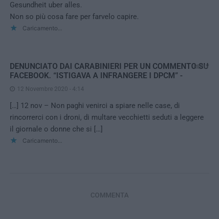
Gesundheit uber alles.
Non so più cosa fare per farvelo capire.
Caricamento...
DENUNCIATO DAI CARABINIERI PER UN COMMENTO SU
REPLY
FACEBOOK. “ISTIGAVA A INFRANGERE I DPCM” -
12 Novembre 2020 - 4:14
[…] 12 nov – Non paghi venirci a spiare nelle case, di
rincorrerci con i droni, di multare vecchietti seduti a leggere
il giornale o donne che si […]
Caricamento...
COMMENTA