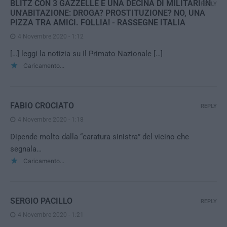
BLITZ CON 3 GAZZELLE E UNA DECINA DI MILITARI IN
REPLY
UN'ABITAZIONE: DROGA? PROSTITUZIONE? NO, UNA
PIZZA TRA AMICI. FOLLIA! - RASSEGNE ITALIA
4 Novembre 2020 - 1:12
[…] leggi la notizia su Il Primato Nazionale […]
Caricamento...
FABIO CROCIATO
REPLY
4 Novembre 2020 - 1:18
Dipende molto dalla “caratura sinistra” del vicino che
segnala…
Caricamento...
SERGIO PACILLO
REPLY
4 Novembre 2020 - 1:21