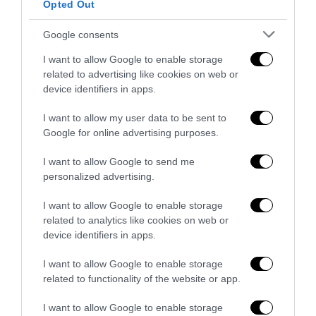
Addio a Francesco Guccini: stronzo, poeta e buffone di
Opted Out
corte
Google consents
7 Agosto 2026
I want to allow Google to enable storage
related to advertising like cookies on web or
device identifiers in apps.
I want to allow my user data to be sent to
Google for online advertising purposes.
I want to allow Google to send me
personalized advertising.
I want to allow Google to enable storage
related to analytics like cookies on web or
device identifiers in apps.
I want to allow Google to enable storage
Bonaccini e il mito delle barricate di Parma: quando
related to functionality of the website or app.
l’antifascismo copia il fascismo
6 Agosto 2026
I want to allow Google to enable storage