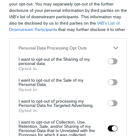
your opt-out. You may separately opt-out of the further
disclosure of your personal information by third parties on the
IAB’s list of downstream participants. This information may
also be disclosed by us to third parties on the
IAB’s List of
Downstream Participants
that may further disclose it to other
third parties.
Please note that this website/app uses one or more Google
Personal Data Processing Opt Outs
services and may gather and store information including but
Bonaccini e il mito delle barricate di Parma: quando
not limited to your visit or usage behaviour. You may click to
I want to opt-out of the Sharing of my
personal data.
l’antifascismo copia il fascismo
grant or deny consent to Google and its third-party tags to
Opted In
use your data for below specified purposes in below Google
6 Agosto 2026
consent section.
I want to opt-out of the Sale of my
Personal Data.
Opted In
I want to opt-out of processing my
Personal Data for Targeted Advertising.
Opted In
I want to opt-out of Collection, Use,
Retention, Sale, and/or Sharing of my
Personal Data that Is Unrelated with the
Purposes for which it was collected.