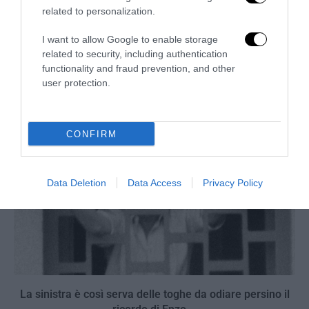
related to personalization.
La Camera boccia il patentino antifascista per parlare a
I want to allow Google to enable storage
Montecitorio: palo clamoroso del Pd
related to security, including authentication
functionality and fraud prevention, and other
5 Agosto 2026
user protection.
CONFIRM
Data Deletion
Data Access
Privacy Policy
La sinistra è così serva delle toghe da odiare persino il