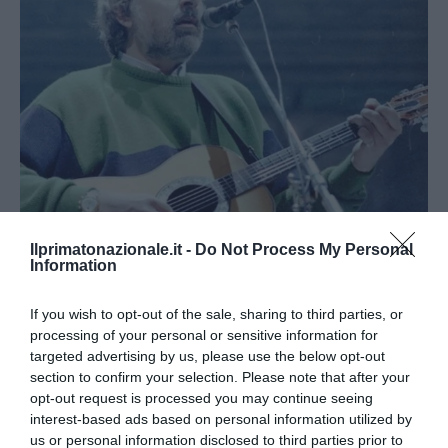
Ilprimatonazionale.it -
Do Not Process My Personal
Addio a Francesco Guccini: stronzo, poeta e buffone di
Information
corte
7 Agosto 2026
If you wish to opt-out of the sale, sharing to third parties, or
processing of your personal or sensitive information for
targeted advertising by us, please use the below opt-out
section to confirm your selection. Please note that after your
opt-out request is processed you may continue seeing
interest-based ads based on personal information utilized by
us or personal information disclosed to third parties prior to