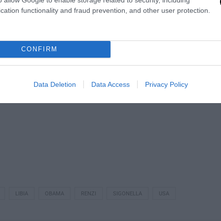
ri (tutti a carico del bilancio statunitense).
cation functionality and fraud prevention, and other user protection.
CONFIRM
Data Deletion
Data Access
Privacy Policy
LIBIA
OBAMA
RENZI
SIGONELLA
USA