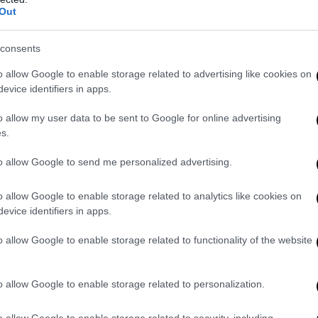
Out
consents
o allow Google to enable storage related to advertising like cookies on
evice identifiers in apps.
o allow my user data to be sent to Google for online advertising
bene alla difesa a parlare di “non-notizia”: “
Da anni gli Stati Uniti h
s.
on compiti di sorveglianza. Washington per adesso si è limitata a ch
 si rendessero necessarie missioni di protezione delle proprie truppe
to allow Google to send me personalized advertising.
 Usa in partenza da Sigonella venivano utilizzati solo per missioni di
ti. Ora avranno le armi. Ma solo per azioni “difensive”. Appunto, 
o allow Google to enable storage related to analytics like cookies on
ia, perché cadere dalle nuvole solo ora?
evice identifiers in apps.
igonella, infatti, diventerà presto la base gemella di
Ramstein
(Germa
o allow Google to enable storage related to functionality of the website
retto con il quartier generale di Creech in Nevada. E si trasformerà
ds and Facility, in
una specie di “telecomando” con cui guidare gli 
o allow Google to enable storage related to personalization.
eli di tutto il mondo
. L’infrastruttura militare, secondo il bando di ga
rso dal dipartimento della Marina americana di Napoli, costerà tra 
o allow Google to enable storage related to security, including