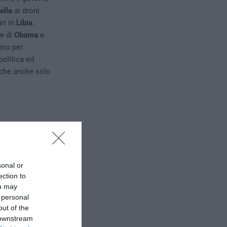
ella
ai droni
ri in
Libia
.
te di
Obama
e
ino per
politica ed
 che anche solo
sonal or
ection to
ou may
 personal
out of the
 downstream