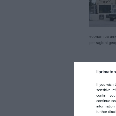
economica amer
per ragioni geo
Ilprimaton
If you wish 
sensitive in
confirm you
continue se
information 
further disc