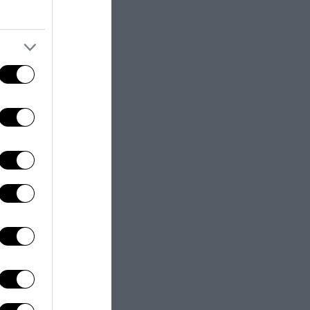
anno droni nella
iedere il via
 speciali”. Fino
 ricognizione,
siamo sempre
nia), in
, con l’Uas
attacchi dei
ra pubblicato il
i 10 e i 25