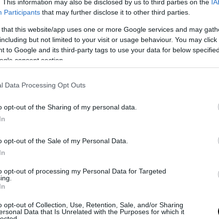
. This information may also be disclosed by us to third parties on the
IA
Participants
that may further disclose it to other third parties.
 that this website/app uses one or more Google services and may gath
é l’Italia “ripudia la guerra” (Costituzione dixit), quindi si limita a fo
including but not limited to your visit or usage behaviour. You may click 
gli altri. E fa un po’ ridere, in questo contesto di ennesima cessione
 to Google and its third-party tags to use your data for below specifi
ogle consent section.
dicola clausola di salvaguardia che ci siamo formalmente riservati, p
collare “
solo a scopo di difesa,
per proteggere eventuali operazioni
 Libia e nel Nord Africa contro l’Isis” e “ogni missione dovrà essere 
l Data Processing Opt Outs
e italiano, sulla base di una richiesta specifica degli Usa, e potrà
o opt-out of the Sharing of my personal data.
fossero i requisiti della legittima difesa”. Quindi, siamo noi ad “auto
In
stro padrone. E lo faremo solo se saranno raid “a scopo difensivo”
 Usa dovrebbero venire a “difendersi” a migliaia di chilometri da cas
o opt-out of the Sale of my Personal Data.
o immaginare i nostri comandi che puntano i piedi rispetto a una 
In
ciamo i seri, dai…
to opt-out of processing my Personal Data for Targeted
ing.
In
o opt-out of Collection, Use, Retention, Sale, and/or Sharing
ersonal Data that Is Unrelated with the Purposes for which it
lected.