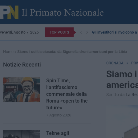
venerdì, Agosto 7, 2026
TOP POSTS
Gli investitori si rivolgono 
Home
»
Siamo i soliti sciuscià: da Sigonella droni americani per la Libia
CRONACA
PRI
Notizie Recenti
Siamo i 
Spin Time,
america
l’antifascismo
commensale della
Scritto da
La Re
Roma «open to the
future»
7 Agosto 2026
Tekne agli