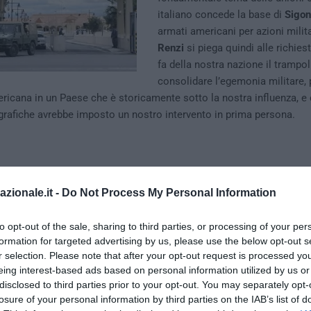
italiano concede la base di
Sigon
armati americani per azioni milita
Renzi
si piega quindi alle richies
fa della nostra nazione il trampol
consolidare l’egemonia militare, 
icana in un Paese che è storicamente sotto la nostra influenza, e
grafiche avrebbe imposto un nostro intervento in prima persona.
azionale.it -
Do Not Process My Personal Information
to opt-out of the sale, sharing to third parties, or processing of your per
formation for targeted advertising by us, please use the below opt-out s
r selection. Please note that after your opt-out request is processed y
eing interest-based ads based on personal information utilized by us or
disclosed to third parties prior to your opt-out. You may separately opt-
losure of your personal information by third parties on the IAB’s list of