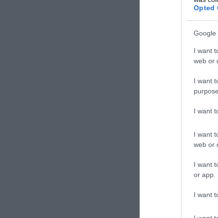
Opted 
Google 
I want t
web or d
I want t
Del resto fanno 
purpose
base siciliana
c
libera nel caso
I want 
ad oggi, i droni
quindi non arma
I want t
stati una colon
web or d
Ma c’è di più. S
I want t
or app.
collegamento di
Satcom Relay Pa
I want t
droni Usa nei ci
14 novembre sco
I want t