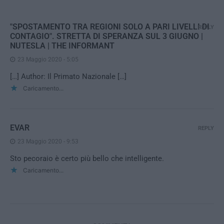
"SPOSTAMENTO TRA REGIONI SOLO A PARI LIVELLI DI
REPLY
CONTAGIO". STRETTA DI SPERANZA SUL 3 GIUGNO |
NUTESLA | THE INFORMANT
23 Maggio 2020 - 5:05
[…] Author: Il Primato Nazionale […]
Caricamento...
EVAR
REPLY
23 Maggio 2020 - 9:53
Sto pecoraio è certo più bello che intelligente.
Caricamento...