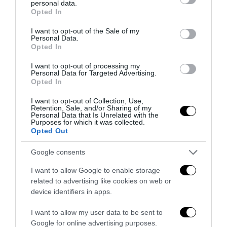
personal data.
grant or deny consent to Google and its third-party tags to
Opted In
use your data for below specified purposes in below Google
consent section.
Bonaccini e il mito delle barricate di Parma: quando
I want to opt-out of the Sale of my
Personal Data.
l’antifascismo copia il fascismo
Opted In
6 Agosto 2026
I want to opt-out of processing my
Personal Data for Targeted Advertising.
Opted In
I want to opt-out of Collection, Use,
Retention, Sale, and/or Sharing of my
Personal Data that Is Unrelated with the
Purposes for which it was collected.
Opted Out
Google consents
I want to allow Google to enable storage
related to advertising like cookies on web or
device identifiers in apps.
I want to allow my user data to be sent to
Remigrazione, il Copasir riconosce all’antifascismo il
Google for online advertising purposes.