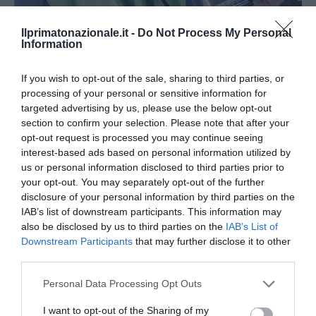
Ilprimatonazionale.it -
Do Not Process My Personal
Information
If you wish to opt-out of the sale, sharing to third parties, or
Addio a Francesco Guccini: stronzo, poeta e buffone di
processing of your personal or sensitive information for
corte
targeted advertising by us, please use the below opt-out
section to confirm your selection. Please note that after your
7 Agosto 2026
opt-out request is processed you may continue seeing
interest-based ads based on personal information utilized by
us or personal information disclosed to third parties prior to
your opt-out. You may separately opt-out of the further
disclosure of your personal information by third parties on the
IAB’s list of downstream participants. This information may
also be disclosed by us to third parties on the
IAB’s List of
Downstream Participants
that may further disclose it to other
third parties.
Please note that this website/app uses one or more Google
Personal Data Processing Opt Outs
services and may gather and store information including but
not limited to your visit or usage behaviour. You may click to
I want to opt-out of the Sharing of my