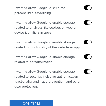
veto del disordine
I want to allow Google to send me
6 Agosto 2026
personalized advertising.
I want to allow Google to enable storage
related to analytics like cookies on web or
device identifiers in apps.
I want to allow Google to enable storage
related to functionality of the website or app.
I want to allow Google to enable storage
related to personalization.
I want to allow Google to enable storage
related to security, including authentication
functionality and fraud prevention, and other
La Camera boccia il patentino antifascista per parlare a
user protection.
Montecitorio: palo clamoroso del Pd
5 Agosto 2026
CONFIRM