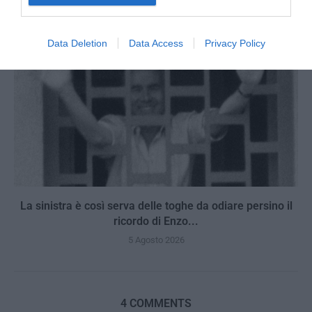
Data Deletion
Data Access
Privacy Policy
La sinistra è così serva delle toghe da odiare persino il
ricordo di Enzo...
5 Agosto 2026
4 COMMENTS