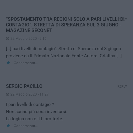
“SPOSTAMENTO TRA REGIONI SOLO A PARI LIVELLI DI
REPLY
CONTAGIO”. STRETTA DI SPERANZA SUL 3 GIUGNO -
MAGAZINE SECONET
22 Maggio 2020 - 9:16
[…] pari livelli di contagio”. Stretta di Speranza sul 3 giugno
proviene da Il Primato Nazionale.Fonte Autore: Cristina […]
Caricamento...
SERGIO PACILLO
REPLY
22 Maggio 2020 - 11:27
I pari livelli di contagio ?
Non sanno più cosa inventarsi.
La logica non è il l loro forte.
Caricamento...