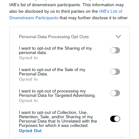
IAB’s list of downstream participants. This information may
also be disclosed by us to third parties on the
IAB’s List of
Downstream Participants
that may further disclose it to other
third parties.
Please note that this website/app uses one or more Google
Personal Data Processing Opt Outs
services and may gather and store information including but
not limited to your visit or usage behaviour. You may click to
I want to opt-out of the Sharing of my
personal data.
grant or deny consent to Google and its third-party tags to
Opted In
use your data for below specified purposes in below Google
Bonaccini e il mito delle barricate di Parma: quando
consent section.
I want to opt-out of the Sale of my
l’antifascismo copia il fascismo
Personal Data.
Opted In
6 Agosto 2026
I want to opt-out of processing my
Personal Data for Targeted Advertising.
Opted In
I want to opt-out of Collection, Use,
Retention, Sale, and/or Sharing of my
Personal Data that Is Unrelated with the
Purposes for which it was collected.
Opted Out