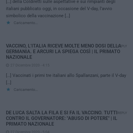
[…] della Coldiretti sulle aspettative e sui rimpianti degli
italiani pubblicato oggi, in occasione del V-day, l’avvio
simbolico della vaccinazione […]
Caricamento...
VACCINO, L'ITALIA RICEVE MOLTE MENO DOSI DELLA
REPLY
GERMANIA. E ARCURI LA SPIEGA COSÌ | IL PRIMATO
NAZIONALE
27 Dicembre 2020 - 4:15
[…] Vaccinati i primi tre italiani allo Spallanzani, parte il V-day
[…]
Caricamento...
DE LUCA SALTA LA FILA E SI FA IL VACCINO. TUTTI
REPLY
CONTRO IL GOVERNATORE: "ABUSO DI POTERE" | IL
PRIMATO NAZIONALE
27 Dicembre 2020 - 5:04