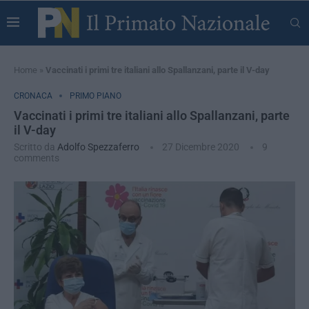
Home
»
Vaccinati i primi tre italiani allo Spallanzani, parte il V-day
CRONACA
PRIMO PIANO
Vaccinati i primi tre italiani allo Spallanzani, parte
il V-day
Scritto da
Adolfo Spezzaferro
27 Dicembre 2020
9
comments