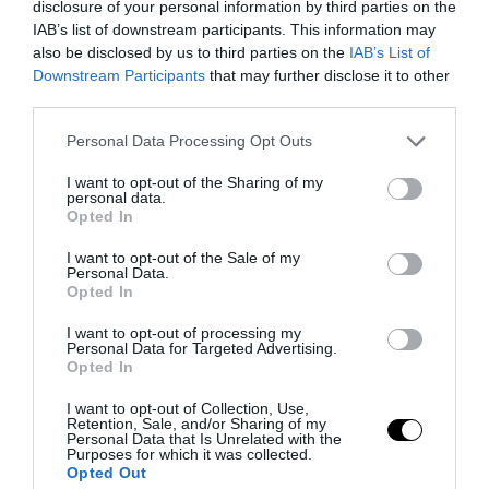
disclosure of your personal information by third parties on the
IAB’s list of downstream participants. This information may
also be disclosed by us to third parties on the
IAB’s List of
Downstream Participants
that may further disclose it to other
third parties.
Strage di Bologna, Borsellino e mafia-appalti: i segreti
Please note that this website/app uses one or more Google
Personal Data Processing Opt Outs
che lo Stato deve finalmente chiarire
services and may gather and store information including but
not limited to your visit or usage behaviour. You may click to
I want to opt-out of the Sharing of my
29 Luglio 2026
personal data.
grant or deny consent to Google and its third-party tags to
Opted In
use your data for below specified purposes in below Google
consent section.
I want to opt-out of the Sale of my
Personal Data.
Opted In
I want to opt-out of processing my
Personal Data for Targeted Advertising.
Opted In
I want to opt-out of Collection, Use,
Retention, Sale, and/or Sharing of my
Personal Data that Is Unrelated with the
Purposes for which it was collected.
Opted Out