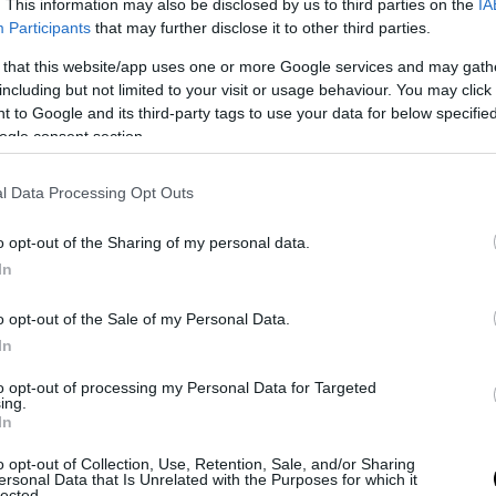
. This information may also be disclosed by us to third parties on the
IA
Participants
that may further disclose it to other third parties.
 that this website/app uses one or more Google services and may gath
including but not limited to your visit or usage behaviour. You may click 
 to Google and its third-party tags to use your data for below specifi
ogle consent section.
l Data Processing Opt Outs
o opt-out of the Sharing of my personal data.
In
ia, dunque, un’altra banca italiana rischia di trovarsi nell’occhio d
lta non ci sarà un decreto salvabanche. A meno che a Vicenza non 
o opt-out of the Sale of my Personal Data.
schi.
Eppure nel dicembre del 2014 il Cavalier Gianni Zonin president
In
tino così si rivolgeva agli azionisti in una storica missiva:
“Egregio 
 Banca Centrale Europea ci ha promosso in Europa fra i primi tredici 
to opt-out of processing my Personal Data for Targeted
ing.
taliani. (…) Dagli stress test a cui la Bce ha sottoposto i nostri bilan
In
anca
solida
e
fortemente patrimonializzata
e che tale resterebbe anch
o opt-out of Collection, Use, Retention, Sale, and/or Sharing
onomici ancora più avversi degli attuali”.
Nel 2015
il Cavalier vicen
ersonal Data that Is Unrelated with the Purposes for which it
l valore delle azioni della Bpvi è crollato del 90%. Miliardi di euro 
lected.