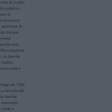
anche di credito
itto pubblico,
asse di
 Istituzioni
, anch’esse di
 da Giuliano
sistema
 banche sono
ifferenziazione
e.
Le banche
 inoltre,
commerciale e
 legge del 1936,
 La raccolta del
cole banche
o nazionale.
a (sede a