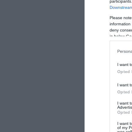
participants
Downstream 
Please note
information 
deny consent
in below Go
Persona
I want t
Opted 
Dopo Banca Etrur
Anche se stavo
I want t
cugino della Bo
Opted 
di credito vicen
settimana fa la
I want 
Advertis
gruppi bancari i
Opted 
risultati una b
I want t
scenari macroec
of my P
dimesso e oggi i
was col