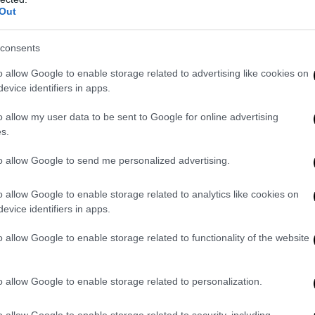
Out
amma che stanno vivendo gli azionisti della Banca Popolare di Vicenz
tino. Per molti osservatori la questione dovrebbe finire davanti ad un
a procura vicentina sta lavorando a due nuovi filoni dell’inchiesta sul
consents
che riguardano l’
associazione per delinquere
e il falso in bilancio. N
o allow Google to enable storage related to advertising like cookies on
tacolo agli organi di vigilanza, dunque, ipotesi per le quali sono sta
evice identifiers in apps.
ni Zonin e altri cinque manager. “Ci troviamo di fronte ad un’organi
 banca, all’interno della quale alcune persone avrebbero operato, co
o allow my user data to be sent to Google for online advertising
s.
en organizzata
, per mettere a segno un numero indefinito di reati”, h
po di Vicenza,
Antonino Cappelleri
.
to allow Google to send me personalized advertising.
o allow Google to enable storage related to analytics like cookies on
evice identifiers in apps.
o allow Google to enable storage related to functionality of the website
o allow Google to enable storage related to personalization.
o allow Google to enable storage related to security, including