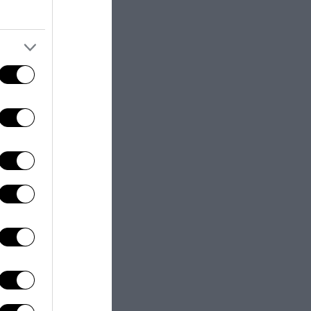
a e tutto il
 tribunale. In
 tracollo
on più solo
ti indagati l’ex
zzazione
n una
struttura
a spiegato il