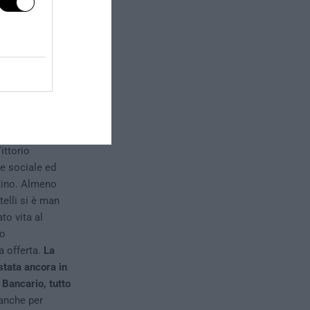
banchieri
e, che ha
troducendo la
a medio e lungo
rata
nno 1866
,
ittorio
ne sociale ed
ntino. Almeno
telli si è man
to vita al
to
a offerta.
La
stata ancora in
 Bancario, tutto
anche per