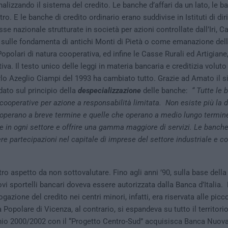
alizzando il sistema del credito. Le banche d’affari da un lato, le b
ltro. E le banche di credito ordinario erano suddivise in Istituti di dir
se nazionale strutturate in società per azioni controllate dall’Iri, C
sulle fondamenta di antichi Monti di Pietà o come emanazione delle
opolari di natura cooperativa, ed infine le Casse Rurali ed Artigiane
va. Il testo unico delle leggi in materia bancaria e creditizia voluto
lo Azeglio Ciampi del 1993 ha cambiato tutto. Grazie ad Amato il 
dato sul principio della
despecializzazione
delle banche:
“ Tutte le
 cooperative per azione a responsabilità limitata. Non esiste più la d
operano a breve termine e quelle che operano a medio lungo termin
 in ogni settore e offrire una gamma maggiore di servizi.
Le banche,
e partecipazioni nel capitale di imprese del settore industriale e 
ro aspetto da non sottovalutare. Fino agli anni ’90, sulla base della
ovi sportelli bancari doveva essere autorizzata dalla Banca d’Italia.
ogazione del credito nei centri minori, infatti, era riservata alle pic
 Popolare di Vicenza, al contrario, si espandeva su tutto il territori
ennio 2000/2002 con il “Progetto Centro-Sud” acquisisca Banca Nuov