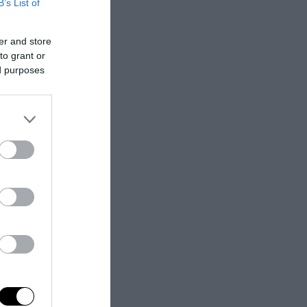
B’s List of
er and store
to grant or
ed purposes
el ciclone.
ci sia qualche
e dell’istituto
socio, qualche
più importanti
ci, siamo
e di fronte a
tino
si è
sono stati