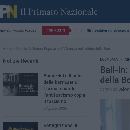
giovedì, Agosto 6, 2026
TOP POSTS
Gli investitori si rivolgono 
Home
»
Bail-in: la Banca Popolare di Vicenza nel mirino della Bce
ECONOMIA
SI
Notizie Recenti
Bail-in
Bonaccini e il mito
della B
delle barricate di
Parma: quando
Scritto da
Salvat
l’antifascismo copia
il fascismo
6 Agosto 2026
Remigrazione, il