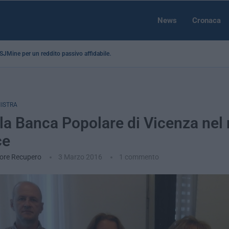
News
Cronaca
a SJMine per un reddito passivo affidabile...
NISTRA
: la Banca Popolare di Vicenza nel
ce
ore Recupero
3 Marzo 2016
1 commento