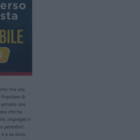
rno tira una
a Popolare di
 arrivata una
opea che ha
nti, impiegati e
no perentori:
è a un bivio: