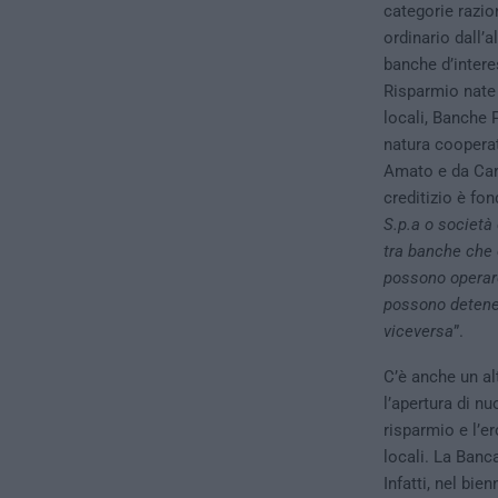
categorie razion
ordinario dall’a
banche d’interes
Risparmio nate 
locali, Banche P
natura cooperati
Amato e da Car
creditizio è fon
S.p.a o società
tra banche che 
possono operare
possono detener
viceversa
”.
C’è anche un alt
l’apertura di nu
risparmio e l’er
locali. La Banca
Infatti, nel bi