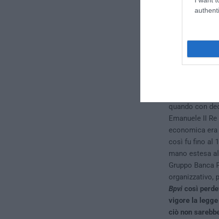
authenti
Sarebbe, però,
truffatori. In r
abolito anzitutt
nuova figura de
termine alle spe
obbligatoriamen
quando con decr
Emanuele II Re 
economica era q
così fu fino al 
mano estesa all’
Gruppo Banca Po
organizzativo, 
Bpvi
così perde
vigore la legge
ciò non sarebbe