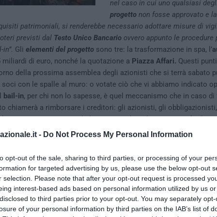
nel caso in cui uno qualsiasi deg
progetto
non fosse approvato e l
quisiti patrimoniali, si renderebbe necessario adottare misure di vigi
poteri previsti dal
Testo Unico Bancario
ovvero appunto le procedure p
l-in”.
Gli
elementi del progetto
sono tre: la trasformazione in spa, l’
a
5 miliardi di euro, nonché la quotazione a
Piazza Affari.
Questi punt
giorno della prossima assemblea degli azionisti che si terrà sabato 
soci con le spalle al muro: o votate ciò che vi abbiamo indicato op
Il
bail-in
, per chi non lo sapesse, è quel meccanismo che in caso di 
to chiamerà a rimborsare i creditori: gli azionisti, gli obbligazionisti,
a dei 100.000 euro. Secondo l’istituto guidato da
Mario Draghi:
“
L’ap
ti e tre gli elementi del progetto da parte dell’assemblea degli azioni
azionale.it -
Do Not Process My Personal Information
azione del piano, sono ritenuti della massima importanza dalla Bce a
rispetto dei requisiti patrimoniali secondo le modalità rappresentate 
to opt-out of the sale, sharing to third parties, or processing of your per
e”
.
formation for targeted advertising by us, please use the below opt-out s
r selection. Please note that after your opt-out request is processed y
eing interest-based ads based on personal information utilized by us or
disclosed to third parties prior to your opt-out. You may separately opt-
losure of your personal information by third parties on the IAB’s list of