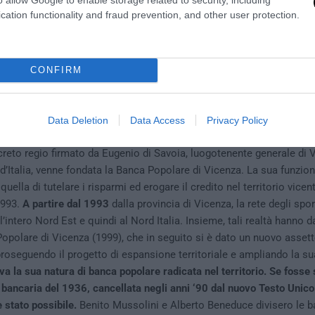
cation functionality and fraud prevention, and other user protection.
 troppo miope leggere questa vicenda come l’ennesimo episodio di 
ealtà la crisi dell’istituto vicentino è il frutto della deregolamentazion
CONFIRM
o la distinzione tra banche d’affari e banche di credito ordinario, in
lla “banca universale”. La banca oggi può fare di tutto: dal credito 
culazioni sul mercato finanziario, all’attività assicurativa, e struttu
Data Deletion
Data Access
Privacy Policy
te in società per azioni. Facciamo un passo indietro.
Correva l’a
eto regio firmato da Eugenio di Savoia, luogotenente generale di V
d’Italia, venne fondata la Banca Popolare di Vicenza. La sua funzio
uella di tutelare i risparmi ed erogare il credito nel territorio vice
1993.
A partire dal 1993
dalla provincia di Vicenza, la rete degli spor
intero Nord Est e quindi al Nord Italia. Insieme, tali realtà hanno da
polare di Vicenza (1999), che in seguito si è dato un nuovo asset
proseguendo il progetto di espansione territoriale e ampliando la su
va la sua natura di banca popolare radicata nel territorio. Se fosse 
 bancaria del 1936, cancellata negli anni ‘90 dal nuovo Testo Unico
 stato possibile.
Benito Mussolini e Alberto Beneduce divisero le b