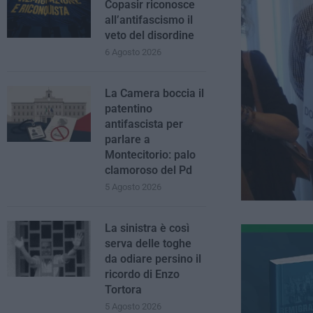
Copasir riconosce
all’antifascismo il
veto del disordine
6 Agosto 2026
La Camera boccia il
patentino
antifascista per
parlare a
Montecitorio: palo
clamoroso del Pd
5 Agosto 2026
La sinistra è così
serva delle toghe
da odiare persino il
ricordo di Enzo
Tortora
5 Agosto 2026