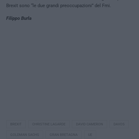
Brexit sono “le due grandi preoccupazioni” del Fmi.
Filippo Burla
BREXIT
CHRISTINE LAGARDE
DAVID CAMERON
DAVOS
GOLDMAN SACHS
GRAN BRETAGNA
UE