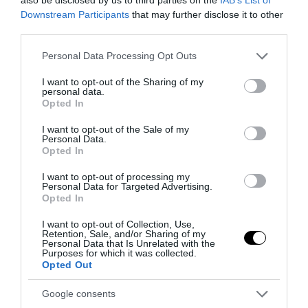
Downstream Participants
that may further disclose it to other
third parties.
La Camera boccia il patentino antifascista per parlare a
Montecitorio: palo clamoroso del Pd
Please note that this website/app uses one or more Google
Personal Data Processing Opt Outs
services and may gather and store information including but
5 Agosto 2026
not limited to your visit or usage behaviour. You may click to
I want to opt-out of the Sharing of my
personal data.
grant or deny consent to Google and its third-party tags to
Opted In
use your data for below specified purposes in below Google
consent section.
I want to opt-out of the Sale of my
Personal Data.
Opted In
I want to opt-out of processing my
Personal Data for Targeted Advertising.
Opted In
I want to opt-out of Collection, Use,
Retention, Sale, and/or Sharing of my
Personal Data that Is Unrelated with the
Purposes for which it was collected.
Opted Out
Google consents
L’immigrazione è l’ultimo rifugio degli incapaci: contro