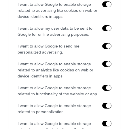
l’economia delle braccia
I want to allow Google to enable storage
27 Luglio 2026
related to advertising like cookies on web or
device identifiers in apps.
I want to allow my user data to be sent to
Google for online advertising purposes.
I want to allow Google to send me
personalized advertising.
I want to allow Google to enable storage
related to analytics like cookies on web or
device identifiers in apps.
I want to allow Google to enable storage
related to functionality of the website or app.
Il grande inganno dell’immigrazione: l’Italia ha bisogno
I want to allow Google to enable storage
di più idee, non di più braccia
related to personalization.
27 Luglio 2026
I want to allow Google to enable storage