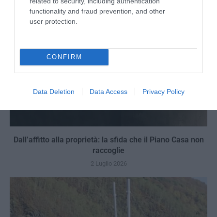
related to security, including authentication
functionality and fraud prevention, and other
user protection.
CONFIRM
Data Deletion
Data Access
Privacy Policy
Dall’affitto alla proprietà: la sfida che il Piano Casa non
raccoglie
2 Luglio 2026