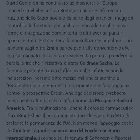
David Cameron ha continuato ad insistere: o l’Europa
concede quel che la Gran Bretagna chiede – riforme su
fruizione dello Stato sociale da parte degli stranieri, maggiori
controlli alle frontiere, possibilità di non aderire alle nuove
forme di integrazione comunitaria e altri svariati punti –
oppure, entro il 2017, si terrà la consultazione popolare. Uno
tsunami sugli oltre 2mila partecipanti alla convention e che
non ha mancato di suscitare reazioni. La prima a prendere la
parola, oltre che l’iniziativa, è stata
Goldman Sachs
. La
famosa e potente banca d’affari avrebbe infatti, secondo
indiscrezioni, versato oltre mezzo milione di sterline a
“Britain Stronger in Europe”, il movimento che fa campagna
contro la prospettiva Brexit. Analoga decisione avrebbero
preso anche altre banche d’affari come
Jp Morgan e Bank of
America
. Fra le multinazionali anche il colosso farmaceutico
GlaxoSmithKline, il cui amministratore delegato ha detto di
preferire la permanenza dell’Ue. Non manca l’appoggio anche
di
Christine Lagarde, numero uno del Fondo monetario
internazionale
, secondo cui la tenuta di Schengen e l’ipotesi