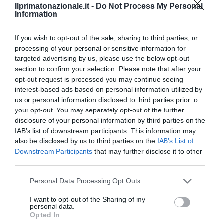
Ilprimatonazionale.it -
Do Not Process My Personal
Information
If you wish to opt-out of the sale, sharing to third parties, or
processing of your personal or sensitive information for
previous post
targeted advertising by us, please use the below opt-out
Ucciso a sangue freddo: soldati inglesi incastrati da un filmato
section to confirm your selection. Please note that after your
opt-out request is processed you may continue seeing
next post
interest-based ads based on personal information utilized by
Il Brunei introduce la Sharia
us or personal information disclosed to third parties prior to
your opt-out. You may separately opt-out of the further
disclosure of your personal information by third parties on the
YOU MAY ALSO LIKE
IAB’s list of downstream participants. This information may
also be disclosed by us to third parties on the
IAB’s List of
Downstream Participants
that may further disclose it to other
third parties.
Please note that this website/app uses one or more Google
Personal Data Processing Opt Outs
services and may gather and store information including but
not limited to your visit or usage behaviour. You may click to
I want to opt-out of the Sharing of my
personal data.
grant or deny consent to Google and its third-party tags to
Opted In
use your data for below specified purposes in below Google