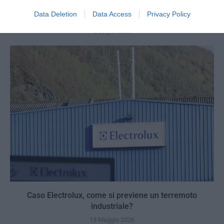
Dall’affitto alla proprietà: la sfida che il Piano Casa non
Data Deletion
Data Access
Privacy Policy
raccoglie
2 Luglio 2026
Caso Electrolux, come si previene un terremoto
industriale?
13 Maggio 2026