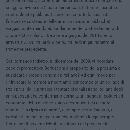
aumento nella Ue, contro un incremento medio europeo che
si aggira invece sui 2 punti percentuali. In termini assoluti il
nostro debito pubblico (la somma di tutte le passività
finanziarie sostenute dalle amministrazioni pubbliche)
viaggia confermando abbondantemente lo sfondamento di
quota 2.000 miliardi. Da aprile a giugno del 2013 siamo
arrivati a 2.076 miliardi, cioè 40 miliardi in più rispetto al
trimestre precedente.
Ora, tornando indietro, al dicembre del 2009, vi ricordate
cosa ci prometteva Berlusconi a proposito della presunta e
auspicata ripresa economica italiana? Ad ogni modo per
rinfrescare la memoria riportiamo per comodità un collage di
titoli presi dalle principali testate giornalistiche italiane degli
anni passati che confermano come tutti i soggetti politici ed
economici della nazione siano accomunati da un solo
mantra: “
La ripresa ci sarà!
“, è sempre dietro l’angolo, a
portata di mano, ma per qualche ragione sfugge sempre.
Certo, per il governo Monti la colpa fu del precedente