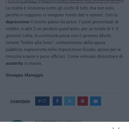
La realtà è viceversa sotto gli occhi di tutti, ma non solo,
perchè in supporto ci vengono forniti dati e numeri. Con la
depressione
il nostro paese ha perso 7 punti percentuali di
reddito, e altri 2 ne perderà quest’anno, per un totale di 9. Il
governo Letta, in continuità piena con il governo Monti,
rimane “fedele alla linea”: contenimento della spesa
pubblica, regressività nella imposizione fiscale, azioni per la
crescita scarse e poco efficaci. Come volevasi dimostrare di
austerity
si muore.
Giuseppe Maneggio
0
CONVIDIDI
GIUSEPPE MANEGGIO