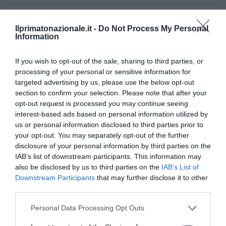
0
CONVIDIDI
Ilprimatonazionale.it -
Do Not Process My Personal
Information
SALVATORE RECUPERO
If you wish to opt-out of the sale, sharing to third parties, or
processing of your personal or sensitive information for
Giornalista pubblicista classe 1980, in
targeted advertising by us, please use the below opt-out
provincia di Messina. Vive a Roma, laurea in
section to confirm your selection. Please note that after your
Scienze Politiche e in Editoria e Giornalismo. Nel 2004 inizia
opt-out request is processed you may continue seeing
la sua attività pubblicistica occupandosi di politica interna
interest-based ads based on personal information utilized by
ed internazionale. Dal dicembre 2013 si occupa di tematiche
us or personal information disclosed to third parties prior to
economiche per Il Primato Nazionale.
your opt-out. You may separately opt-out of the further
disclosure of your personal information by third parties on the
IAB’s list of downstream participants. This information may
also be disclosed by us to third parties on the
IAB’s List of
Downstream Participants
that may further disclose it to other
previous post
third parties.
Coronavirus, superati i 195mila infetti. Ancora 415 morti, calano
ancora i pazienti in intensiva
Please note that this website/app uses one or more Google
Personal Data Processing Opt Outs
services and may gather and store information including but
next post