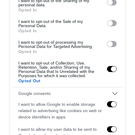
not limited to your visit or usage behaviour. You may click to
I want to opt-out of the Sharing of my
Il periodo di quarantena spinge gli italiani ad utilizzare internet
personal data.
grant or deny consent to Google and its third-party tags to
Opted In
use your data for below specified purposes in below Google
consent section.
I want to opt-out of the Sale of my
YOU MAY ALSO LIKE
Personal Data.
Opted In
I want to opt-out of processing my
Personal Data for Targeted Advertising.
Opted In
I want to opt-out of Collection, Use,
Retention, Sale, and/or Sharing of my
Personal Data that Is Unrelated with the
Purposes for which it was collected.
Opted Out
Google consents
I want to allow Google to enable storage
related to advertising like cookies on web or
device identifiers in apps.
No Tav, l’eterno riciclaggio della «resistenza»: anatomia
I want to allow my user data to be sent to
di una violenza sempre giustificata