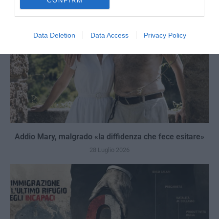
CONFIRM
Data Deletion
Data Access
Privacy Policy
Addio Mary, malgrado «la diffidenza che fece esitare»
28 Luglio 2026