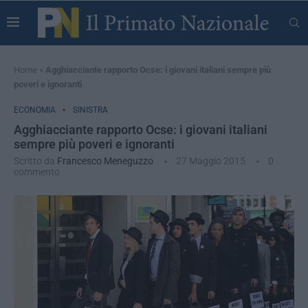
Home
»
Agghiacciante rapporto Ocse: i giovani italiani sempre più
poveri e ignoranti
ECONOMIA
SINISTRA
Agghiacciante rapporto Ocse: i giovani italiani
sempre più poveri e ignoranti
Scritto da
Francesco Meneguzzo
27 Maggio 2015
0
commento