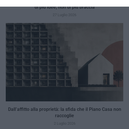
Il grande inganno dell’immigrazione: l’Italia ha bisogno
di più idee, non di più braccia
27 Luglio 2026
Dall’affitto alla proprietà: la sfida che il Piano Casa non
raccoglie
2 Luglio 2026