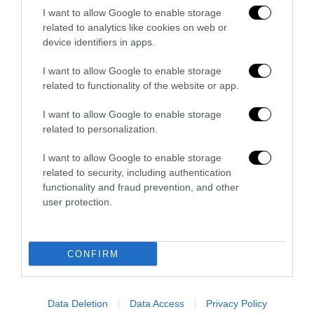
I want to allow Google to enable storage
related to analytics like cookies on web or
device identifiers in apps.
L’immigrazione è l’ultimo rifugio degli incapaci: contro
l’economia delle braccia
I want to allow Google to enable storage
related to functionality of the website or app.
27 Luglio 2026
I want to allow Google to enable storage
related to personalization.
I want to allow Google to enable storage
related to security, including authentication
functionality and fraud prevention, and other
user protection.
CONFIRM
Data Deletion
Data Access
Privacy Policy