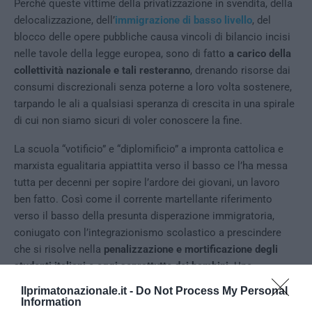
Perché queste vittime della privatizzazione in svendita, della
delocalizzazione, dell’
immigrazione di basso livello
, del
blocco delle opere pubbliche causa vincoli di bilancio incisi
nelle tavole della legge europea, sono di fatto
a carico della
collettività nazionale e tali resteranno
, drenando risorse dai
consumi discrezionali senza poterne a loro volta sostenere,
tarpando le ali a qualsiasi speranza di crescita in una spirale
di cui non siamo sicuri di voler conoscere la fine.
La scuola “votificio” e “diplomificio” a impronta cattolica e
marxista egualitaria appiattita verso il basso ce l’ha messa
tutta per decenni per sopire l’ardore dei giovani, un lavoro
ben fatto. Così come il corrente martellante riferimento
verso il basso della presunta disperazione immigratoria,
coniugato con l’integrazionismo scolastico a prescindere
che si risolve nella
penalizzazione e mortificazione degli
studenti italiani e oggi soprattutto dei bambini
. Una
visione criminale del futuro della Nazione.
Ilprimatonazionale.it -
Do Not Process My Personal
Information
Sarà però il caso che coloro che hanno creato il problema e