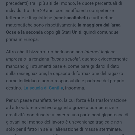
precedenti) tra i più alti del mondo, le quote percentuali di
individui tra 16 e 29 anni con insufficienti competenze
letterarie e linguistiche (
semi-analfabeti
) e aritmetico-
matematiche sono rispettivamente
la maggiore dell’area
Ocse e la seconda
dopo gli Stati Uniti, quindi comunque
prima in Europa.
Altro che il bizzarro trio berlusconiano
internet-inglese-
impresa
o la renziana “
buona scuola
”, quando evidentemente
mancano gli strumenti base e, come pare gridarci il dato
sulla rassegnazione, la capacità di formazione del ragazzo
come individuo e uomo responsabile e padrone del proprio
destino.
La scuola di Gentile
, insomma.
Per un paese manifatturiero, la cui forza è la trasformazione
ad alto valore inventivo aggiunto grazie a competenze e
creatività, non riuscire a inserire una parte così gigantesca di
giovani nel mondo del lavoro è un’evenienza tragica e non
solo per il fatto in se’ e l’alienazione di masse sterminate.