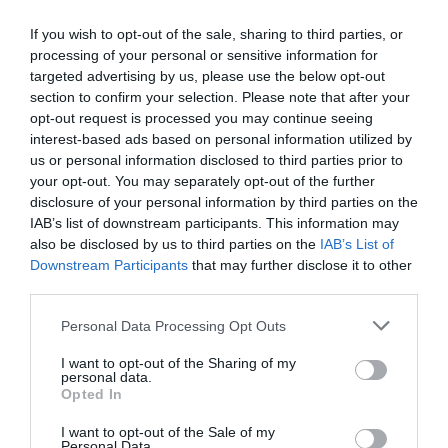
che ancora siedono sugli scranni di potere più alti o –
If you wish to opt-out of the sale, sharing to third parties, or
ascoltati –
pontificano su tutto dopo averci infilati nel tunnel
,
processing of your personal or sensitive information for
non sottovalutino l’ira del mite perché questa potrebbe
targeted advertising by us, please use the below opt-out
essere terribile, quando il mite si accorgerà di non avere
section to confirm your selection. Please note that after your
davvero più niente da perdere.
opt-out request is processed you may continue seeing
interest-based ads based on personal information utilized by
Francesco Meneguzzo
us or personal information disclosed to third parties prior to
your opt-out. You may separately opt-out of the further
disclosure of your personal information by third parties on the
IAB’s list of downstream participants. This information may
also be disclosed by us to third parties on the
IAB’s List of
0
CONVIDIDI
Downstream Participants
that may further disclose it to other
third parties.
Please note that this website/app uses one or more Google
FRANCESCO MENEGUZZO
Personal Data Processing Opt Outs
services and may gather and store information including but
not limited to your visit or usage behaviour. You may click to
I want to opt-out of the Sharing of my
personal data.
grant or deny consent to Google and its third-party tags to
Opted In
use your data for below specified purposes in below Google
consent section.
I want to opt-out of the Sale of my
Personal Data.