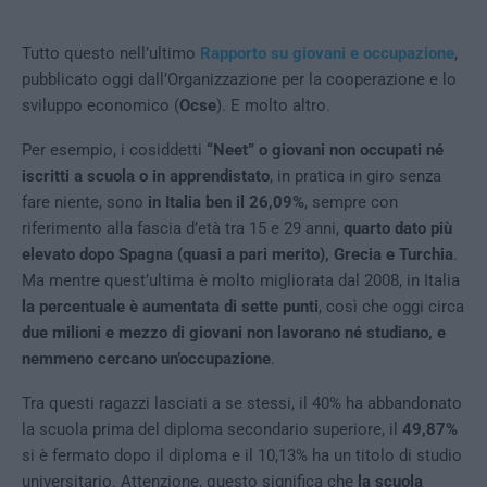
Tutto questo nell’ultimo
Rapporto su giovani e occupazione
,
pubblicato oggi dall’Organizzazione per la cooperazione e lo
sviluppo economico (
Ocse
). E molto altro.
Per esempio, i cosiddetti
“Neet” o giovani non occupati né
iscritti a scuola o in apprendistato
, in pratica in giro senza
fare niente, sono
in Italia ben il 26,09%
, sempre con
riferimento alla fascia d’età tra 15 e 29 anni,
quarto dato più
elevato dopo Spagna (quasi a pari merito), Grecia e Turchia
.
Ma mentre quest’ultima è molto migliorata dal 2008, in Italia
la percentuale è aumentata di sette punti
, così che oggi circa
due milioni e mezzo di giovani non lavorano né studiano, e
nemmeno cercano un’occupazione
.
Tra questi ragazzi lasciati a se stessi, il 40% ha abbandonato
la scuola prima del diploma secondario superiore, il
49,87%
si è fermato dopo il diploma e il 10,13% ha un titolo di studio
universitario. Attenzione, questo significa che
la scuola