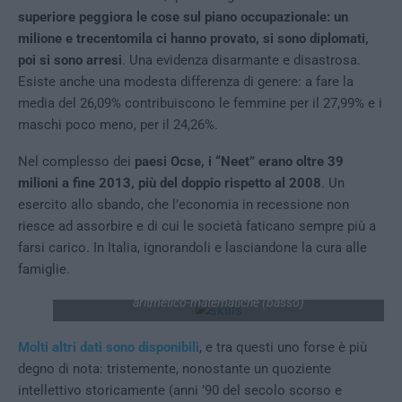
superiore peggiora le cose sul piano occupazionale: un
milione e trecentomila ci hanno provato, si sono diplomati,
poi si sono arresi
. Una evidenza disarmante e disastrosa.
Esiste anche una modesta differenza di genere: a fare la
media del 26,09% contribuiscono le femmine per il 27,99% e i
maschi poco meno, per il 24,26%.
Nel complesso dei
paesi Ocse, i “Neet” erano oltre 39
milioni a fine 2013, più del doppio rispetto al 2008
. Un
esercito allo sbando, che l’economia in recessione non
riesce ad assorbire e di cui le società faticano sempre più a
farsi carico. In Italia, ignorandoli e lasciandone la cura alle
famiglie.
Scarsità di competenze linguistico-letterarie (alto) e
aritmetico-matematiche (basso)
Molti altri dati sono disponibili
, e tra questi uno forse è più
degno di nota: tristemente, nonostante un quoziente
intellettivo storicamente (anni ’90 del secolo scorso e