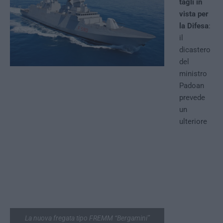
tagli in
vista per
la Difesa
:
il
dicastero
del
ministro
Padoan
prevede
un
ulteriore
La nuova fregata tipo FREMM “Bergamini”