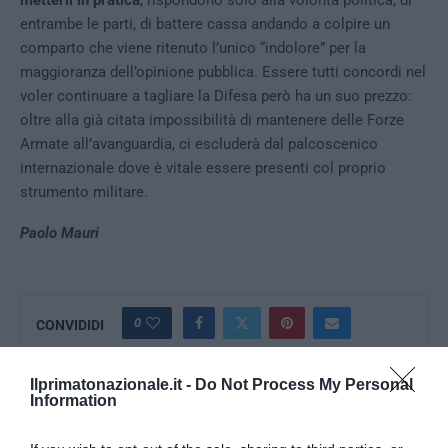
metterli in pratica
, rispondono solo alla volontà politica, di
entrambe le parti, di battere cassa andando a colpire un
comparto che viene ritenuto l’unico “indolore” per la
maggioranza dell’opinione pubblica. Essere tutti concordi nel
voler continuare a tagliare la Difesa però ha un suo prezzo:
oltre alla già citata impossibilità di mantenere delle Forze
Armate all’avanguardia, ci escluderà dal palcoscenico
internazionale dove è vitale essere presenti col proprio
strumento militare.
Paolo Mauri
0
CONVIDIDI
Ilprimatonazionale.it -
Do Not Process My Personal
PAOLO MAURI
Information