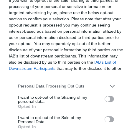
If you wish to opt-out of the sale, sharing to third parties, or
processing of your personal or sensitive information for
targeted advertising by us, please use the below opt-out
section to confirm your selection. Please note that after your
previous post
opt-out request is processed you may continue seeing
interest-based ads based on personal information utilized by
I Tornado italiani bombarderanno l’Isis in Iraq
us or personal information disclosed to third parties prior to
next post
your opt-out. You may separately opt-out of the further
Kosovo: una partita ancora aperta che si gioca in Europa
disclosure of your personal information by third parties on the
IAB’s list of downstream participants. This information may
also be disclosed by us to third parties on the
IAB’s List of
Downstream Participants
that may further disclose it to other
YOU MAY ALSO LIKE
third parties.
Please note that this website/app uses one or more Google
Personal Data Processing Opt Outs
services and may gather and store information including but
not limited to your visit or usage behaviour. You may click to
I want to opt-out of the Sharing of my
personal data.
grant or deny consent to Google and its third-party tags to
Opted In
use your data for below specified purposes in below Google
consent section.
I want to opt-out of the Sale of my
Personal Data.
Opted In