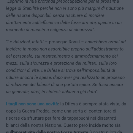
“Esprimo la mia profonda preoccupazione per la prossima
legge di Stabilità perché non vi sono più margini di riduzione
delle risorse disponibili senza rischiare di incidere
direttamente sull’efficienza delle forze armate, specie in un
momento di massima esigenza di sicurezza”
.
“Le riduzioni, infatti –
prosegue Rossi
– andrebbero ormai ad
incidere in modo non assorbibile proprio sull’addestramento
del personale, sul mantenimento e ammodernamento dei
mezzi, sulla sicurezza e protezione dei militari, sulle loro
condizioni di vita. La Difesa si trova nell’impossibilità di
ridurre ancora le spese, dopo aver già realizzato un processo
di riduzione dei bilanci di una portata epica. Se fossi ancora
un generale, direi, in sintesi: abbiamo già dato”
.
I tagli non sono una novità
: la Difesa è sempre stata vista, da
dopo la Guerra Fredda, come una sorta di contenitore di
risorse da sfruttare per fare da tappabuchi nei disastrati
bilanci della nostra Nazione. Questo però
incide molto
sia
sull’operatività delle nostre Forze Armat
e (i nostri piloti da