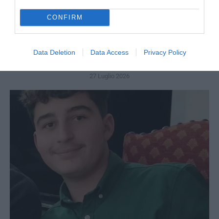
CONFIRM
Berlino, l’islamismo colpisce il Pride: il perpetuo
Data Deletion
Data Access
Privacy Policy
fallimento dell’integrazione
27 Luglio 2026