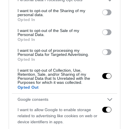
services and may gather and store information including but
not limited to your visit or usage behaviour. You may click to
I want to opt-out of the Sharing of my
personal data.
grant or deny consent to Google and its third-party tags to
Opted In
use your data for below specified purposes in below Google
consent section.
I want to opt-out of the Sale of my
Personal Data.
Opted In
I want to opt-out of processing my
Personal Data for Targeted Advertising.
Opted In
I want to opt-out of Collection, Use,
Il grande inganno dell’immigrazione: l’Italia ha bisogno
Retention, Sale, and/or Sharing of my
di più idee, non di più braccia
Personal Data that Is Unrelated with the
Purposes for which it was collected.
27 Luglio 2026
Opted Out
Google consents
I want to allow Google to enable storage
related to advertising like cookies on web or
device identifiers in apps.