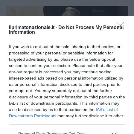
Ilprimatonazionale.it -
Do Not Process My Personal
Information
If you wish to opt-out of the sale, sharing to third parties, or
processing of your personal or sensitive information for
targeted advertising by us, please use the below opt-out
section to confirm your selection. Please note that after your
opt-out request is processed you may continue seeing
interest-based ads based on personal information utilized by
us or personal information disclosed to third parties prior to
your opt-out. You may separately opt-out of the further
L’immigrazione è l’ultimo rifugio degli incapaci: contro
disclosure of your personal information by third parties on the
l’economia delle braccia
IAB’s list of downstream participants. This information may
also be disclosed by us to third parties on the
IAB’s List of
27 Luglio 2026
Downstream Participants
that may further disclose it to other
third parties.
Please note that this website/app uses one or more Google
Personal Data Processing Opt Outs