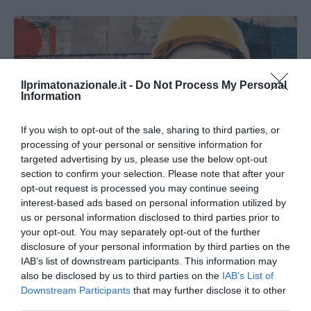
Ilprimatonazionale.it -
Do Not Process My Personal
Information
If you wish to opt-out of the sale, sharing to third parties, or
processing of your personal or sensitive information for
targeted advertising by us, please use the below opt-out
section to confirm your selection. Please note that after your
opt-out request is processed you may continue seeing
interest-based ads based on personal information utilized by
us or personal information disclosed to third parties prior to
Spin Time, l’antifascismo commensale della Roma
your opt-out. You may separately opt-out of the further
«open to the future»
disclosure of your personal information by third parties on the
7 Agosto 2026
IAB’s list of downstream participants. This information may
also be disclosed by us to third parties on the
IAB’s List of
Downstream Participants
that may further disclose it to other
third parties.