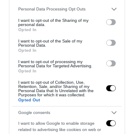
Please note that this website/app uses one or more Google
Personal Data Processing Opt Outs
services and may gather and store information including but
not limited to your visit or usage behaviour. You may click to
I want to opt-out of the Sharing of my
personal data.
grant or deny consent to Google and its third-party tags to
Opted In
use your data for below specified purposes in below Google
consent section.
I want to opt-out of the Sale of my
Personal Data.
Opted In
I want to opt-out of processing my
Personal Data for Targeted Advertising.
Opted In
Tekne agli americani: il Golden Power è l’ultima trincea
di uno Stato senza politica...
I want to opt-out of Collection, Use,
Retention, Sale, and/or Sharing of my
7 Agosto 2026
Personal Data that Is Unrelated with the
Purposes for which it was collected.
Opted Out
Google consents
I want to allow Google to enable storage
related to advertising like cookies on web or