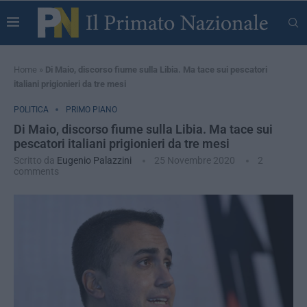
Home
»
Di Maio, discorso fiume sulla Libia. Ma tace sui pescatori
italiani prigionieri da tre mesi
POLITICA
PRIMO PIANO
Di Maio, discorso fiume sulla Libia. Ma tace sui
pescatori italiani prigionieri da tre mesi
Scritto da
Eugenio Palazzini
25 Novembre 2020
2
comments