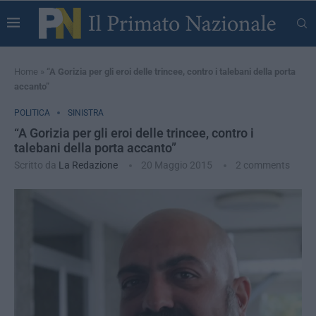
Home
»
“A Gorizia per gli eroi delle trincee, contro i talebani della porta
accanto”
POLITICA
SINISTRA
“A Gorizia per gli eroi delle trincee, contro i
talebani della porta accanto”
Scritto da
La Redazione
20 Maggio 2015
2 comments