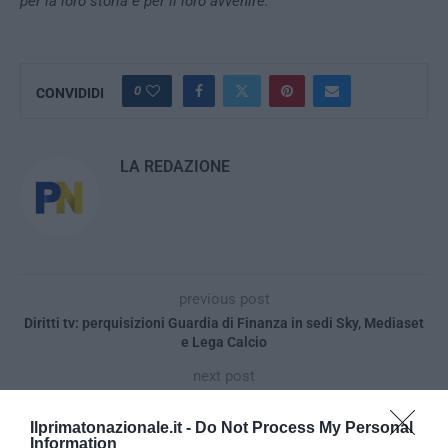
per la loro storia e per il loro avvenire.
0
CONVIDIDI
LA REDAZIONE
previous post
Diritti tv: perquisizioni Guardia di Finanza in sedi Sky, Mediaset
e Lega Calcio
next post
L’idea geniale della Moretti (Pd): “I profughi? A casa dei
pensionati”
Ilprimatonazionale.it -
Do Not Process My Personal
Information