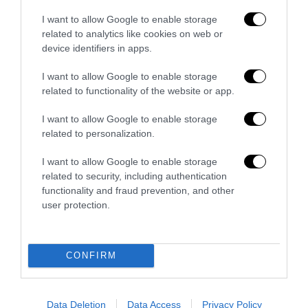
I want to allow Google to enable storage
related to analytics like cookies on web or
device identifiers in apps.
I want to allow Google to enable storage
related to functionality of the website or app.
I want to allow Google to enable storage
related to personalization.
I want to allow Google to enable storage
La Camera boccia il patentino antifascista per parlare a
related to security, including authentication
Montecitorio: palo clamoroso del Pd
functionality and fraud prevention, and other
5 Agosto 2026
user protection.
CONFIRM
Data Deletion
Data Access
Privacy Policy