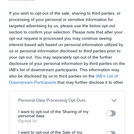
YOU MAY ALSO LIKE
If you wish to opt-out of the sale, sharing to third parties, or
processing of your personal or sensitive information for
targeted advertising by us, please use the below opt-out
section to confirm your selection. Please note that after your
opt-out request is processed you may continue seeing
interest-based ads based on personal information utilized by
us or personal information disclosed to third parties prior to
your opt-out. You may separately opt-out of the further
disclosure of your personal information by third parties on the
IAB’s list of downstream participants. This information may
also be disclosed by us to third parties on the
IAB’s List of
Downstream Participants
that may further disclose it to other
third parties.
Please note that this website/app uses one or more Google
Personal Data Processing Opt Outs
services and may gather and store information including but
not limited to your visit or usage behaviour. You may click to
I want to opt-out of the Sharing of my
Bonaccini e il mito delle barricate di Parma: quando
personal data.
grant or deny consent to Google and its third-party tags to
l’antifascismo copia il fascismo
Opted In
use your data for below specified purposes in below Google
6 Agosto 2026
consent section.
I want to opt-out of the Sale of my