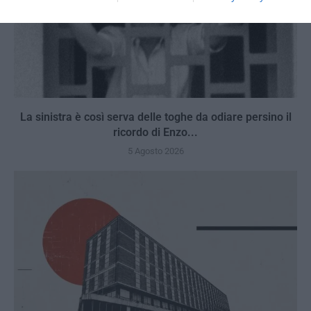
La sinistra è così serva delle toghe da odiare persino il
ricordo di Enzo...
5 Agosto 2026