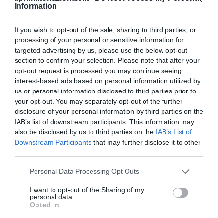
Information
If you wish to opt-out of the sale, sharing to third parties, or
processing of your personal or sensitive information for
targeted advertising by us, please use the below opt-out
section to confirm your selection. Please note that after your
opt-out request is processed you may continue seeing
interest-based ads based on personal information utilized by
us or personal information disclosed to third parties prior to
your opt-out. You may separately opt-out of the further
disclosure of your personal information by third parties on the
IAB’s list of downstream participants. This information may
also be disclosed by us to third parties on the
IAB’s List of
Downstream Participants
that may further disclose it to other
Bonaccini e il mito delle barricate di Parma: quando
third parties.
l’antifascismo copia il fascismo
Please note that this website/app uses one or more Google
6 Agosto 2026
Personal Data Processing Opt Outs
services and may gather and store information including but
not limited to your visit or usage behaviour. You may click to
I want to opt-out of the Sharing of my
personal data.
grant or deny consent to Google and its third-party tags to
Opted In
use your data for below specified purposes in below Google