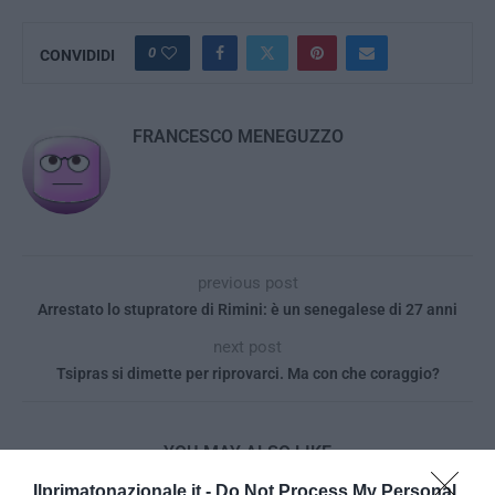
0
CONVIDIDI
FRANCESCO MENEGUZZO
previous post
Arrestato lo stupratore di Rimini: è un senegalese di 27 anni
next post
Tsipras si dimette per riprovarci. Ma con che coraggio?
YOU MAY ALSO LIKE
Ilprimatonazionale.it -
Do Not Process My Personal