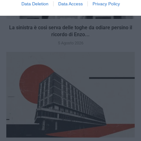
Data Deletion
Data Access
Privacy Policy
La sinistra è così serva delle toghe da odiare persino il
ricordo di Enzo...
5 Agosto 2026