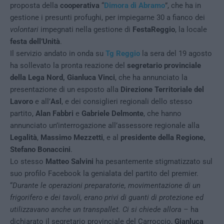
proposta della
cooperativa
“
Dimora di Abramo
”, che ha in
gestione i presunti profughi, per impiegarne 30 a fianco dei
volontari
impegnati nella gestione di
FestaReggio
, la locale
festa dell’Unità
.
Il servizio andato in onda su
Tg Reggio
la sera del 19 agosto
ha sollevato la pronta reazione del
segretario provinciale
della Lega Nord, Gianluca Vinci
, che ha annunciato la
presentazione di un esposto alla
Direzione Territoriale del
Lavoro
e all’
Asl
, e dei consiglieri regionali dello stesso
partito,
Alan Fabbri
e
Gabriele Delmonte
, che hanno
annunciato un’interrogazione all’assessore regionale alla
Legalità
,
Massimo Mezzetti
, e al
presidente della Regione,
Stefano Bonaccini
.
Lo stesso
Matteo Salvini
ha pesantemente stigmatizzato sul
suo profilo Facebook la genialata del partito del premier.
“
Durante le operazioni preparatorie, movimentazione di un
frigorifero e dei tavoli, erano privi di guanti di protezione ed
utilizzavano anche un transpallet. Ci si chiede allora
– ha
dichiarato il segretario provinciale del Carroccio,
Gianluca