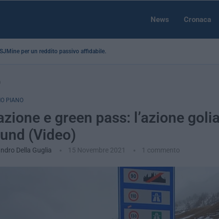
News
Cronaca
a SJMine per un reddito passivo affidabile...
)
O PIANO
zione e green pass: l’azione golia
und (Video)
ndro Della Guglia
15 Novembre 2021
1 commento