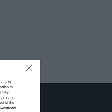
sonal or
ection to
ou may
 personal
out of the
 downstream