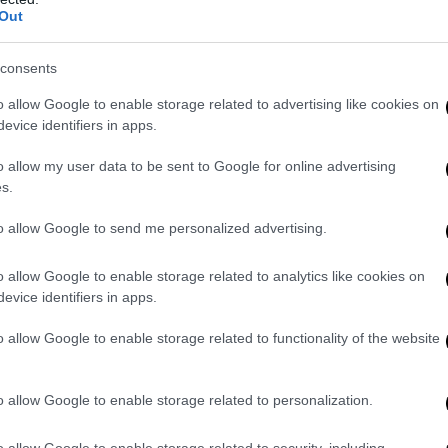
Out
consents
o allow Google to enable storage related to advertising like cookies on
evice identifiers in apps.
o allow my user data to be sent to Google for online advertising
s.
to allow Google to send me personalized advertising.
o allow Google to enable storage related to analytics like cookies on
evice identifiers in apps.
o allow Google to enable storage related to functionality of the website
ne e green pass, CasaPound: “Situazione ridi
o allow Google to enable storage related to personalization.
le”
o allow Google to enable storage related to security, including