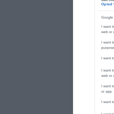
Opted 
Google 
I want t
web or d
I want t
purpose
I want 
I want t
web or d
I want t
or app.
Immigrazio
I want t
paradossa
I want t