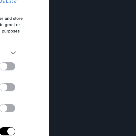
B’s List of
er and store
to grant or
ed purposes