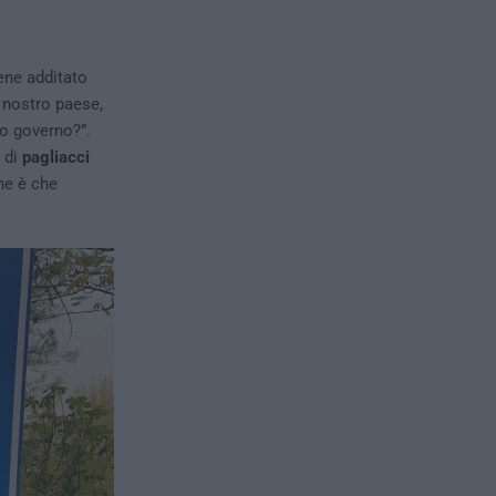
ene additato
 nostro paese,
to governo?”.
o di
pagliacci
ne è che