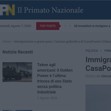
venerdì, Agosto 7, 2026
TOP POSTS
Gli investitori si rivolgono 
Home
»
Immigrazione e green pass: l’azione goliardica di CasaPound (Video
POLITICA
PRIM
Notizie Recenti
Immigra
Tekne agli
CasaPo
americani: il Golden
Power è l’ultima
Scritto da
Alessa
trincea di uno Stato
senza politica
industriale
7 Agosto 2026