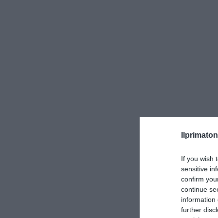
Ilprimaton
If you wish 
sensitive in
confirm you
continue se
information 
further disc