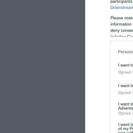
participants
Downstream 
Please note
information 
deny consent
in below Go
Persona
I want t
Opted 
I want t
Opted 
I want 
Advertis
Opted 
I want t
of my P
was col