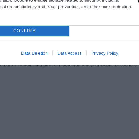
cation functionality and fraud prevention, and other user protection.
dini italiani viene chiesto il green pass per svolgere attività essenz
rsi negli ambulatori medici,
le nostre frontiere vengono varcate ogn
migrati
, senza nessun tipo di controllo”, si legge nella nota del mo
CONFIRM
id e gli obblighi imposti dal governo Draghi valgono solo per gli itali
mo di fronte a
una situazione ridicola e paradossale
: chi contribuisce
il proprio lavoro e le proprie tasse, deve subire continue misure rest
Data Deletion
Data Access
Privacy Policy
ase sanitaria. Chi, invece, varca illegalmente i confini della nostr
urbato e rifiutare tamponi e misure sanitarie, senza che nessuno si 