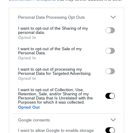
third parties.
Please note that this website/app uses one or more Google
Personal Data Processing Opt Outs
services and may gather and store information including but
not limited to your visit or usage behaviour. You may click to
I want to opt-out of the Sharing of my
personal data.
grant or deny consent to Google and its third-party tags to
Opted In
use your data for below specified purposes in below Google
consent section.
I want to opt-out of the Sale of my
Personal Data.
Opted In
I want to opt-out of processing my
Personal Data for Targeted Advertising.
Opted In
L’Anpi divora se stessa: la fabbrica delle scomuniche
I want to opt-out of Collection, Use,
esplode su Israele
Retention, Sale, and/or Sharing of my
Personal Data that Is Unrelated with the
5 Agosto 2026
Purposes for which it was collected.
Opted Out
Google consents
I want to allow Google to enable storage