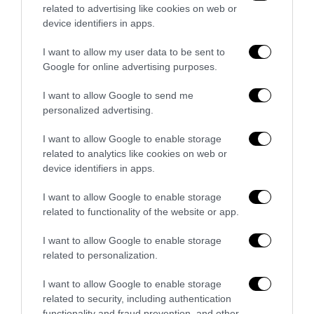
related to advertising like cookies on web or
device identifiers in apps.
I want to allow my user data to be sent to
Google for online advertising purposes.
I want to allow Google to send me
personalized advertising.
I want to allow Google to enable storage
«Spin Time non è CasaPound»: la santa occupazione
related to analytics like cookies on web or
rossa che fa politica, vende e...
device identifiers in apps.
4 Agosto 2026
I want to allow Google to enable storage
related to functionality of the website or app.
I want to allow Google to enable storage
11 COMMENTS
related to personalization.
LUCIO
REPLY
I want to allow Google to enable storage
related to security, including authentication
30 Aprile 2020 - 5:48
functionality and fraud prevention, and other