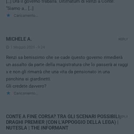
[…] Ora il governo traballa. Ultimatum di Renzi a Conte:
“Siamo a… […]
Caricamento...
MICHELE A.
REPLY
1 Maggio 2020 - 9:24
Renzi sa benissimo che se cade questo governo rimedierà
un assalto da parte della magistratura che lo passerà ai raggi
x e non gli rimarrà che una vita da pensionato in una
panchina ai giardinetti.
Gli credete davvero?
Caricamento...
CONTE A FINE CORSA? TRA GLI SCENARI POSSIBILI,
REPLY
DRAGHI PREMIER (CON L'APPOGGIO DELLA LEGA) |
NUTESLA | THE INFORMANT