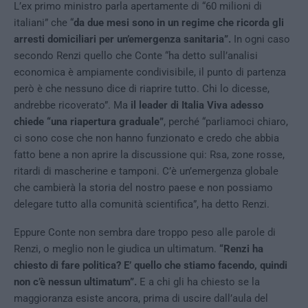
L’ex primo ministro parla apertamente di “60 milioni di
italiani” che “
da due mesi sono in un regime che ricorda gli
arresti domiciliari per un’emergenza sanitaria”.
In ogni caso
secondo Renzi quello che Conte “ha detto sull’analisi
economica è ampiamente condivisibile, il punto di partenza
però è che nessuno dice di riaprire tutto. Chi lo dicesse,
andrebbe ricoverato”. Ma
il leader di Italia Viva adesso
chiede “una riapertura graduale”
, perché “parliamoci chiaro,
ci sono cose che non hanno funzionato e credo che abbia
fatto bene a non aprire la discussione qui: Rsa, zone rosse,
ritardi di mascherine e tamponi. C’è un’emergenza globale
che cambierà la storia del nostro paese e non possiamo
delegare tutto alla comunità scientifica”, ha detto Renzi.
Eppure Conte non sembra dare troppo peso alle parole di
Renzi, o meglio non le giudica un ultimatum.
“Renzi ha
chiesto di fare politica? E’ quello che stiamo facendo, quindi
non c’è nessun ultimatum”.
E a chi gli ha chiesto se la
maggioranza esiste ancora, prima di uscire dall’aula del