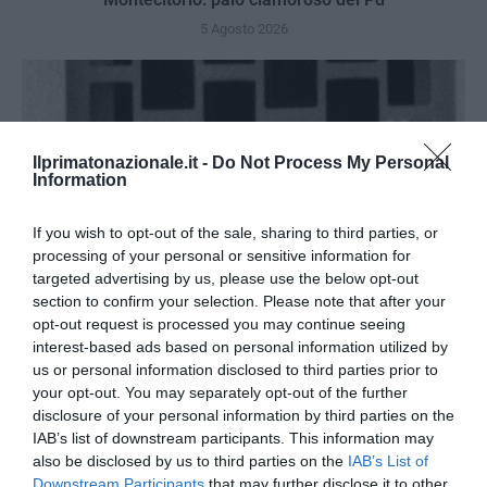
5 Agosto 2026
Ilprimatonazionale.it -
Do Not Process My Personal
Information
If you wish to opt-out of the sale, sharing to third parties, or
processing of your personal or sensitive information for
targeted advertising by us, please use the below opt-out
section to confirm your selection. Please note that after your
opt-out request is processed you may continue seeing
interest-based ads based on personal information utilized by
us or personal information disclosed to third parties prior to
La sinistra è così serva delle toghe da odiare persino il
your opt-out. You may separately opt-out of the further
ricordo di Enzo...
disclosure of your personal information by third parties on the
IAB’s list of downstream participants. This information may
5 Agosto 2026
also be disclosed by us to third parties on the
IAB’s List of
Downstream Participants
that may further disclose it to other