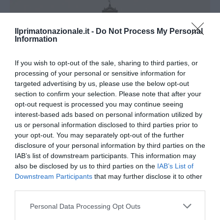
Ilprimatonazionale.it -
Do Not Process My Personal
Information
If you wish to opt-out of the sale, sharing to third parties, or
processing of your personal or sensitive information for
targeted advertising by us, please use the below opt-out
section to confirm your selection. Please note that after your
opt-out request is processed you may continue seeing
interest-based ads based on personal information utilized by
us or personal information disclosed to third parties prior to
your opt-out. You may separately opt-out of the further
La Camera boccia il patentino antifascista per parlare a
disclosure of your personal information by third parties on the
Montecitorio: palo clamoroso del Pd
IAB’s list of downstream participants. This information may
also be disclosed by us to third parties on the
IAB’s List of
5 Agosto 2026
Downstream Participants
that may further disclose it to other
third parties.
Please note that this website/app uses one or more Google
Personal Data Processing Opt Outs
services and may gather and store information including but