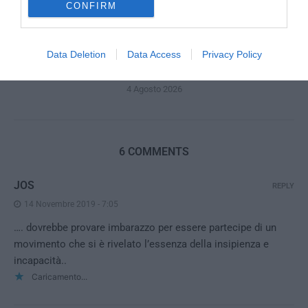
CONFIRM
«Spin Time non è CasaPound»: la santa occupazione
Data Deletion
Data Access
Privacy Policy
rossa che fa politica, vende e...
4 Agosto 2026
6 COMMENTS
JOS
REPLY
14 Novembre 2019 - 7:05
…. dovrebbe provare imbarazzo per essere partecipe di un
movimento che si è rivelato l’essenza della insipienza e
incapacità..
Caricamento...