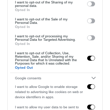
not limited to your visit or usage behaviour. You may click to
I want to opt-out of the Sharing of my
personal data.
grant or deny consent to Google and its third-party tags to
Opted In
use your data for below specified purposes in below Google
consent section.
I want to opt-out of the Sale of my
Personal Data.
Opted In
I want to opt-out of processing my
Personal Data for Targeted Advertising.
Opted In
I want to opt-out of Collection, Use,
La sinistra è così serva delle toghe da odiare persino il
Retention, Sale, and/or Sharing of my
ricordo di Enzo...
Personal Data that Is Unrelated with the
Purposes for which it was collected.
5 Agosto 2026
Opted Out
Google consents
I want to allow Google to enable storage
related to advertising like cookies on web or
device identifiers in apps.
I want to allow my user data to be sent to