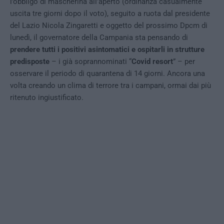
l’obbligo di mascherina all’aperto (ordinanza casualmente
uscita tre giorni dopo il voto), seguito a ruota dal presidente
del Lazio Nicola Zingaretti e oggetto del prossimo Dpcm di
lunedì, il governatore della Campania sta pensando di
prendere tutti i positivi asintomatici e ospitarli in strutture
predisposte
– i già soprannominati “
Covid resort
” – per
osservare il periodo di quarantena di 14 giorni. Ancora una
volta creando un clima di terrore tra i campani, ormai dai più
ritenuto ingiustificato.