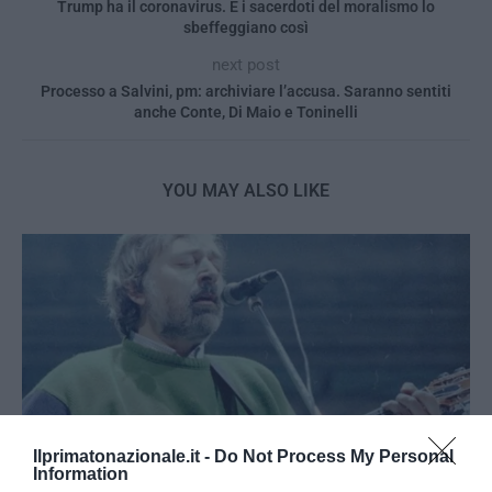
Trump ha il coronavirus. E i sacerdoti del moralismo lo
sbeffeggiano così
next post
Processo a Salvini, pm: archiviare l’accusa. Saranno sentiti
anche Conte, Di Maio e Toninelli
YOU MAY ALSO LIKE
Ilprimatonazionale.it -
Do Not Process My Personal
Information