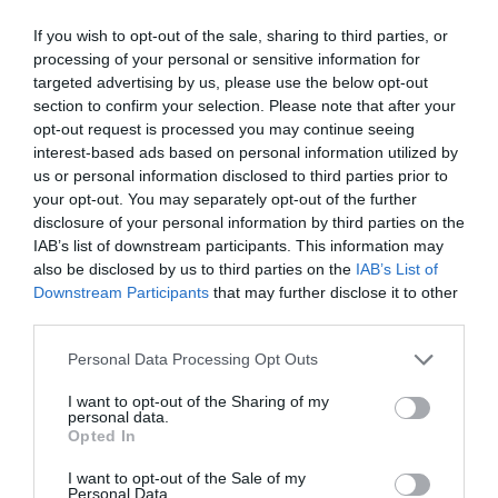
If you wish to opt-out of the sale, sharing to third parties, or
processing of your personal or sensitive information for
Addio a Francesco Guccini: stronzo, poeta e buffone di
targeted advertising by us, please use the below opt-out
corte
section to confirm your selection. Please note that after your
7 Agosto 2026
opt-out request is processed you may continue seeing
interest-based ads based on personal information utilized by
us or personal information disclosed to third parties prior to
your opt-out. You may separately opt-out of the further
disclosure of your personal information by third parties on the
IAB’s list of downstream participants. This information may
also be disclosed by us to third parties on the
IAB’s List of
Downstream Participants
that may further disclose it to other
third parties.
Please note that this website/app uses one or more Google
Personal Data Processing Opt Outs
services and may gather and store information including but
not limited to your visit or usage behaviour. You may click to
I want to opt-out of the Sharing of my
personal data.
grant or deny consent to Google and its third-party tags to
Opted In
use your data for below specified purposes in below Google
consent section.
I want to opt-out of the Sale of my
Bonaccini e il mito delle barricate di Parma: quando
Personal Data.