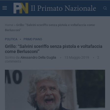
Home
»
Grillo: “Salvini sceriffo senza pistola e voltafaccia come
Berlusconi”
POLITICA
PRIMO PIANO
Grillo: “Salvini sceriffo senza pistola e voltafaccia
come Berlusconi”
Scritto da
Alessandro Della Guglia
13 Maggio 2019
2
comments