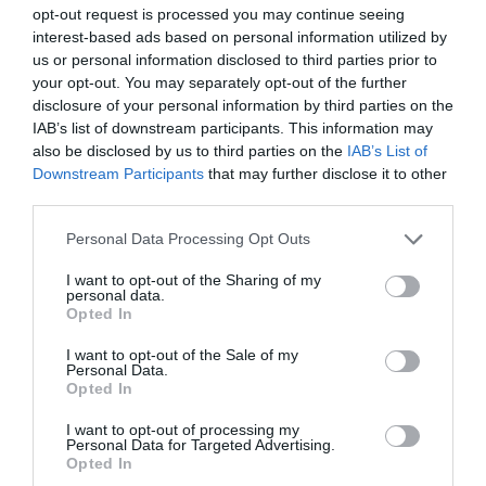
Tekne agli americani: il Golden Power è l’ultima trincea
opt-out request is processed you may continue seeing
di uno Stato senza politica...
interest-based ads based on personal information utilized by
us or personal information disclosed to third parties prior to
7 Agosto 2026
your opt-out. You may separately opt-out of the further
disclosure of your personal information by third parties on the
IAB’s list of downstream participants. This information may
also be disclosed by us to third parties on the
IAB’s List of
Downstream Participants
that may further disclose it to other
third parties.
Please note that this website/app uses one or more Google
Personal Data Processing Opt Outs
services and may gather and store information including but
not limited to your visit or usage behaviour. You may click to
I want to opt-out of the Sharing of my
personal data.
grant or deny consent to Google and its third-party tags to
Opted In
use your data for below specified purposes in below Google
consent section.
I want to opt-out of the Sale of my
Personal Data.
Opted In
Addio a Francesco Guccini: stronzo, poeta e buffone di
I want to opt-out of processing my
corte
Personal Data for Targeted Advertising.
Opted In
7 Agosto 2026