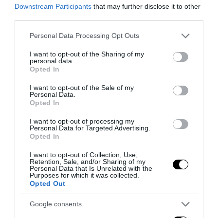
Downstream Participants
that may further disclose it to other
third parties.
Ristrutturazione completa di appartamenti
Please note that this website/app uses one or more Google
Personal Data Processing Opt Outs
27 Luglio 2026
services and may gather and store information including but
not limited to your visit or usage behaviour. You may click to
I want to opt-out of the Sharing of my
personal data.
grant or deny consent to Google and its third-party tags to
Opted In
use your data for below specified purposes in below Google
consent section.
I want to opt-out of the Sale of my
Personal Data.
Opted In
I want to opt-out of processing my
Personal Data for Targeted Advertising.
Opted In
I want to opt-out of Collection, Use,
Retention, Sale, and/or Sharing of my
Personal Data that Is Unrelated with the
Purposes for which it was collected.
Opted Out
Valutazione valore Rolex
Google consents
27 Luglio 2026