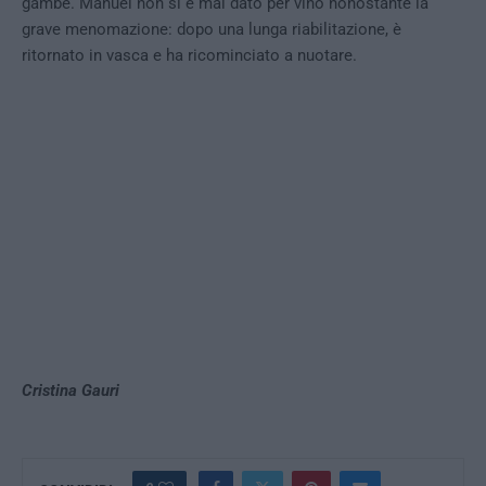
gambe. Manuel non si è mai dato per vino nonostante la
grave menomazione: dopo una lunga riabilitazione, è
ritornato in vasca e ha ricominciato a nuotare.
Cristina Gauri