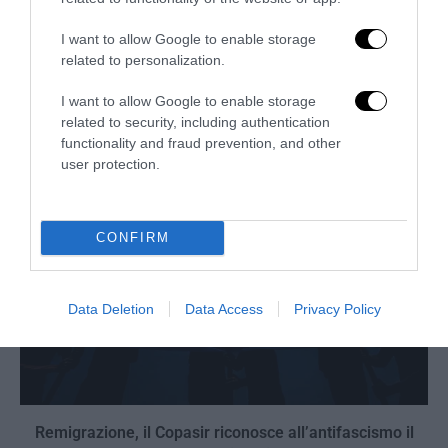
I want to allow Google to enable storage
Bonaccini e il mito delle barricate di Parma: quando
related to personalization.
l’antifascismo copia il fascismo
I want to allow Google to enable storage
6 Agosto 2026
related to security, including authentication
functionality and fraud prevention, and other
user protection.
CONFIRM
Data Deletion
Data Access
Privacy Policy
Remigrazione, il Copasir riconosce all’antifascismo il