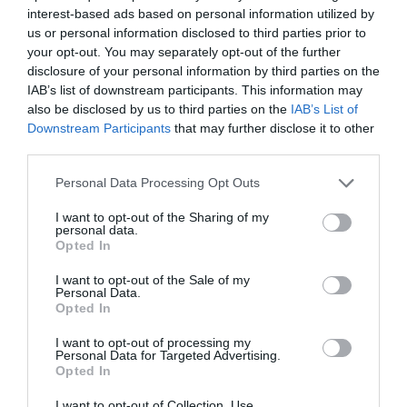
interest-based ads based on personal information utilized by
us or personal information disclosed to third parties prior to
your opt-out. You may separately opt-out of the further
disclosure of your personal information by third parties on the
IAB’s list of downstream participants. This information may
also be disclosed by us to third parties on the
IAB’s List of
Downstream Participants
that may further disclose it to other
third parties.
Tekne agli americani: il Golden Power è l’ultima trincea
Please note that this website/app uses one or more Google
Personal Data Processing Opt Outs
services and may gather and store information including but
di uno Stato senza politica...
not limited to your visit or usage behaviour. You may click to
I want to opt-out of the Sharing of my
7 Agosto 2026
personal data.
grant or deny consent to Google and its third-party tags to
Opted In
use your data for below specified purposes in below Google
consent section.
I want to opt-out of the Sale of my
Personal Data.
Opted In
I want to opt-out of processing my
Personal Data for Targeted Advertising.
Opted In
I want to opt-out of Collection, Use,