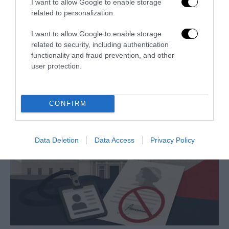
I want to allow Google to enable storage
related to personalization.
I want to allow Google to enable storage
related to security, including authentication
Remigrazione, il Copasir riconosce all’antifascismo il
functionality and fraud prevention, and other
veto del disordine
user protection.
6 Agosto 2026
CONFIRM
Data Deletion
Data Access
Privacy Policy