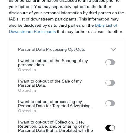
us or personal information disclosed to third parties prior to
your opt-out. You may separately opt-out of the further
disclosure of your personal information by third parties on the
IAB’s list of downstream participants. This information may
also be disclosed by us to third parties on the
IAB’s List of
Downstream Participants
that may further disclose it to other
third parties.
Please note that this website/app uses one or more Google
Personal Data Processing Opt Outs
services and may gather and store information including but
not limited to your visit or usage behaviour. You may click to
I want to opt-out of the Sharing of my
personal data.
grant or deny consent to Google and its third-party tags to
Addio a Francesco Guccini: stronzo, poeta e buffone di
Opted In
use your data for below specified purposes in below Google
corte
consent section.
I want to opt-out of the Sale of my
7 Agosto 2026
Personal Data.
Opted In
I want to opt-out of processing my
Personal Data for Targeted Advertising.
Opted In
I want to opt-out of Collection, Use,
Retention, Sale, and/or Sharing of my
Personal Data that Is Unrelated with the