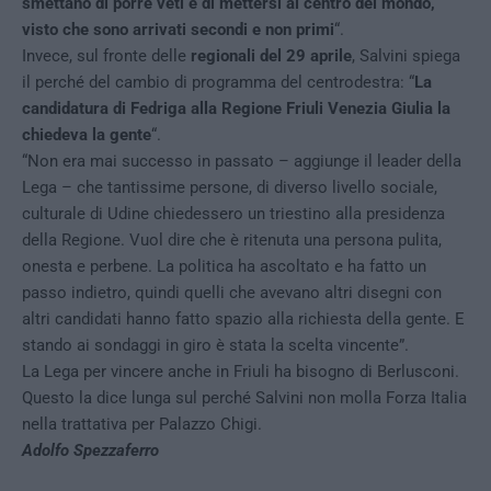
smettano di porre veti e di mettersi al centro del mondo,
visto che sono arrivati secondi e non primi
“.
Invece, sul fronte delle
regionali del 29 aprile
, Salvini spiega
il perché del cambio di programma del centrodestra: “
La
candidatura di Fedriga alla Regione Friuli Venezia Giulia la
chiedeva la gente
“.
“Non era mai successo in passato – aggiunge il leader della
Lega – che tantissime persone, di diverso livello sociale,
culturale di Udine chiedessero un triestino alla presidenza
della Regione. Vuol dire che è ritenuta una persona pulita,
onesta e perbene. La politica ha ascoltato e ha fatto un
passo indietro, quindi quelli che avevano altri disegni con
altri candidati hanno fatto spazio alla richiesta della gente. E
stando ai sondaggi in giro è stata la scelta vincente”.
La Lega per vincere anche in Friuli ha bisogno di Berlusconi.
Questo la dice lunga sul perché Salvini non molla Forza Italia
nella trattativa per Palazzo Chigi.
Adolfo Spezzaferro