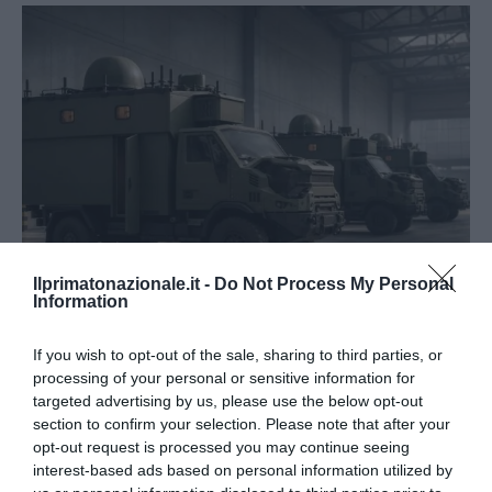
Ilprimatonazionale.it -
Do Not Process My Personal
Information
Tekne agli americani: il Golden Power è l’ultima trincea
If you wish to opt-out of the sale, sharing to third parties, or
di uno Stato senza politica...
processing of your personal or sensitive information for
7 Agosto 2026
targeted advertising by us, please use the below opt-out
section to confirm your selection. Please note that after your
opt-out request is processed you may continue seeing
interest-based ads based on personal information utilized by