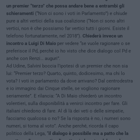
un premier “terzo” che possa andare bene a entrambi gli
schieramenti
(“Non ci sono i voti in Parlamento”) e chiude
pure a altri vertici della sua coalizione (“Non ci sono altri
vertici, non è che possiamo far vertici tutti i giorni. Esiste il
telefono fortunatamente, nel 2018”).
Chiederà invece un
incontro a Luigi Di Maio
per vedere “se vuole ragionare o se
preferisce il Pd, perché io ho visto che dice dialogo col Pd e
anche con Renzi… auguri”.
Ad Udine, Salvini boccia l’ipotesi di un premier che non sia
lui: “Premier terzo? Quarto, quinto, dodicesimo, ma chi lo
vota? I voti in parlamento da dove arrivano? Dal centrodestra
e io immagino dai Cinque stelle, se vogliono ragionare
seriamente”. E rilancia: “A Di Maio chiederò un incontro
volentieri, sulla disponibilità a venirci incontro per fare. Gli
italiani chiedono di fare. Al di là dei veti o delle simpatie,
facciamo qualcosa o no? Se la risposta è no, i numeri sono
numeri, si torna al voto”. Anche perché, ricorda il capo
politico della Lega, “
il dialogo è possibile ma a patto che la