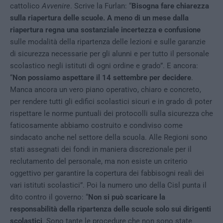
cattolico
Avvenire
. Scrive la Furlan: “
Bisogna fare chiarezza
sulla riapertura delle scuole. A meno di un mese dalla
riapertura regna una sostanziale incertezza e confusione
sulle modalità della ripartenza delle lezioni e sulle garanzie
di sicurezza necessarie per gli alunni e per tutto il personale
scolastico negli istituti di ogni ordine e grado”. E ancora:
“
Non possiamo aspettare il 14 settembre per decidere
.
Manca ancora un vero piano operativo, chiaro e concreto,
per rendere tutti gli edifici scolastici sicuri e in grado di poter
rispettare le norme puntuali dei protocolli sulla sicurezza che
faticosamente abbiamo costruito e condiviso come
sindacato anche nel settore della scuola. Alle Regioni sono
stati assegnati dei fondi in maniera discrezionale per il
reclutamento del personale, ma non esiste un criterio
oggettivo per garantire la copertura dei fabbisogni reali dei
vari istituti scolastici”. Poi la numero uno della Cisl punta il
dito contro il governo: “
Non si può scaricare la
responsabilità della ripartenza delle scuole solo sui dirigenti
scolastici
. Sono tante le procedure che non sono state