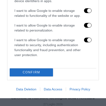
device identifiers in apps.
Il grande inganno dell’immigrazione: l’Italia ha bisogno
di più idee, non di più braccia
I want to allow Google to enable storage
27 Luglio 2026
related to functionality of the website or app.
I want to allow Google to enable storage
related to personalization.
I want to allow Google to enable storage
related to security, including authentication
functionality and fraud prevention, and other
user protection.
CONFIRM
Data Deletion
Data Access
Privacy Policy
Piacenza, niente lavoro per chi commemora Acca
Larenzia: la ritorsione ideologica della Prefettura
27 Luglio 2026