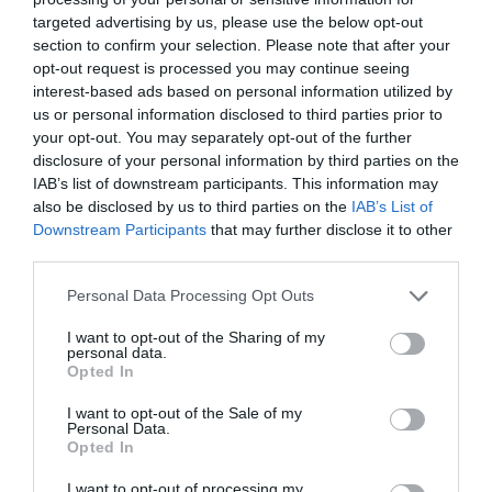
previous post
targeted advertising by us, please use the below opt-out
Caronia, ricerche finite ma giallo irrisolto. Oggi l’esame del Dna
section to confirm your selection. Please note that after your
per i resti del piccolo Gioele
opt-out request is processed you may continue seeing
next post
interest-based ads based on personal information utilized by
us or personal information disclosed to third parties prior to
La dura vita degli immigrati: un tuffo in allegria prima dello
sbarco in Sardegna (Video)
your opt-out. You may separately opt-out of the further
disclosure of your personal information by third parties on the
IAB’s list of downstream participants. This information may
also be disclosed by us to third parties on the
IAB’s List of
YOU MAY ALSO LIKE
Downstream Participants
that may further disclose it to other
third parties.
Please note that this website/app uses one or more Google
Personal Data Processing Opt Outs
services and may gather and store information including but
not limited to your visit or usage behaviour. You may click to
I want to opt-out of the Sharing of my
personal data.
grant or deny consent to Google and its third-party tags to
Opted In
use your data for below specified purposes in below Google
consent section.
I want to opt-out of the Sale of my
Personal Data.
Opted In
I want to opt-out of processing my