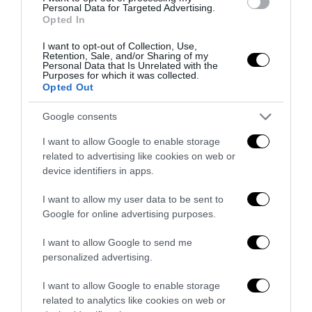
Personal Data for Targeted Advertising.
Opted In
I want to opt-out of Collection, Use,
Retention, Sale, and/or Sharing of my
L’immigrazione è l’ultimo rifugio degli incapaci: contro
Personal Data that Is Unrelated with the
l’economia delle braccia
Purposes for which it was collected.
Opted Out
27 Luglio 2026
Google consents
I want to allow Google to enable storage
related to advertising like cookies on web or
device identifiers in apps.
I want to allow my user data to be sent to
Google for online advertising purposes.
I want to allow Google to send me
personalized advertising.
I want to allow Google to enable storage
related to analytics like cookies on web or