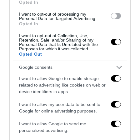
Opted In
Tekne agli americani: il Golden Power è l’ultima trincea
I want to opt-out of processing my
Personal Data for Targeted Advertising.
di uno Stato senza politica...
Opted In
7 Agosto 2026
I want to opt-out of Collection, Use,
Retention, Sale, and/or Sharing of my
Personal Data that Is Unrelated with the
Purposes for which it was collected.
Opted Out
Google consents
I want to allow Google to enable storage
related to advertising like cookies on web or
device identifiers in apps.
I want to allow my user data to be sent to
Google for online advertising purposes.
I want to allow Google to send me
personalized advertising.
Addio a Francesco Guccini: stronzo, poeta e buffone di
corte