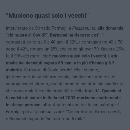
“Muoiono quasi solo i vecchi”
Intervistato da Corrado Formigli a
Piazzapulita,
alla domanda
“chi muore di Covid?”, Bernabei ha risposto così:
“I
contagiati sono tra 0 e 40 anni il 32%, i contagiati tra 40 e 70
sono il 42%, rimane un 25% che sono gli over 70. Questo 25%
fa il 90% dei morti, cioè
muoiono quasi solo i vecchi
.
L’età
media dei deceduti supera 80 anni e in più c’hanno già 3
malattie.
Si muore di Covid perché c’hai diabete,
ipertensione, insufficienza renale, fibrillazione atriale e lo
scompenso di circolo, queste sono le malattie più candidate,
che sono malattie della cronicità e della fragilità.
Quando ci
fu ondata di calore in Italia nel 2003 morivano esattamente
le stesse persone
: ultraottantenni con le stesse patologie”.
Formigli prova a puntualizzare: “Ne morirono di meno però”,
e Bernabei risponde “ne morirono 5 mila”.