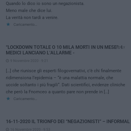
Quando lo dico io sono un negazionista.
Meno male che dice lui.
La verità non tardi a venire.
Caricamento...
“LOCKDOWN TOTALE O 10 MILA MORTI IN UN MESE”. I
REPLY
MEDICI LANCIANO L’ALLARME -
9 Novembre 2020 - 9:21
[…] che riunisce gli esperti filogovernativi, c’è chi finalmente
ridimensiona l’epidemia – “è una malattia normale, che
uccide soltanto i più fragili“. Dati scientifici, evidenze cliniche
che però la Fnomceo a quanto pare non prende in […]
Caricamento...
16-11-2020 IL TRIONFO DEI “NEGAZIONISTI” – INFORMAL
16 Novembre 2020 - 9:53