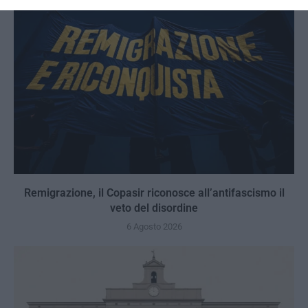
Remigrazione, il Copasir riconosce all’antifascismo il
veto del disordine
6 Agosto 2026