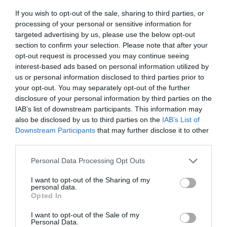
If you wish to opt-out of the sale, sharing to third parties, or
processing of your personal or sensitive information for
targeted advertising by us, please use the below opt-out
section to confirm your selection. Please note that after your
opt-out request is processed you may continue seeing
Spin Time, l’antifascismo commensale della Roma
interest-based ads based on personal information utilized by
«open to the future»
us or personal information disclosed to third parties prior to
7 Agosto 2026
your opt-out. You may separately opt-out of the further
disclosure of your personal information by third parties on the
IAB’s list of downstream participants. This information may
also be disclosed by us to third parties on the
IAB’s List of
Downstream Participants
that may further disclose it to other
third parties.
Please note that this website/app uses one or more Google
Personal Data Processing Opt Outs
services and may gather and store information including but
not limited to your visit or usage behaviour. You may click to
I want to opt-out of the Sharing of my
personal data.
grant or deny consent to Google and its third-party tags to
Opted In
use your data for below specified purposes in below Google
consent section.
I want to opt-out of the Sale of my
Personal Data.