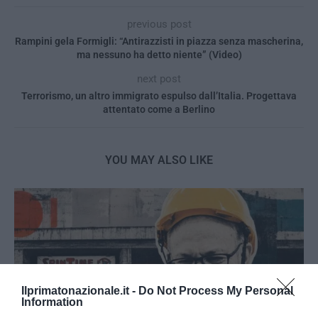
previous post
Rampini gela Formigli: “Antirazzisti in piazza senza mascherina,
ma nessuno ha detto niente” (Video)
next post
Terrorismo, un altro immigrato espulso dall’Italia. Progettava
attentato come a Berlino
YOU MAY ALSO LIKE
Ilprimatonazionale.it -
Do Not Process My Personal
Information