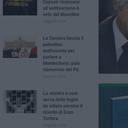
Copasir riconosce
all’antifascismo il
veto del disordine
6 Agosto 2026
La Camera boccia il
patentino
antifascista per
parlare a
Montecitorio: palo
clamoroso del Pd
5 Agosto 2026
La sinistra è così
serva delle toghe
da odiare persino il
ricordo di Enzo
Tortora
5 Agosto 2026