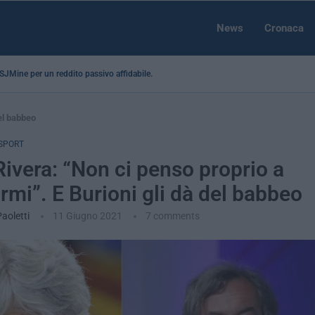
News
Cronaca
a SJMine per un reddito passivo affidabile...
del babbeo
SPORT
Rivera: “Non ci penso proprio a
rmi”. E Burioni gli dà del babbeo
Paoletti
11 Giugno 2021
7 comments