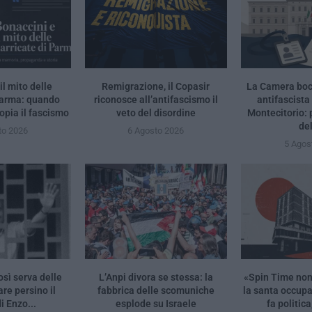
il mito delle
Remigrazione, il Copasir
La Camera bocc
Parma: quando
riconosce all’antifascismo il
antifascista
opia il fascismo
veto del disordine
Montecitorio:
de
to 2026
6 Agosto 2026
5 Agos
osì serva delle
L’Anpi divora se stessa: la
«Spin Time no
re persino il
fabbrica delle scomuniche
la santa occup
i Enzo...
esplode su Israele
fa politica