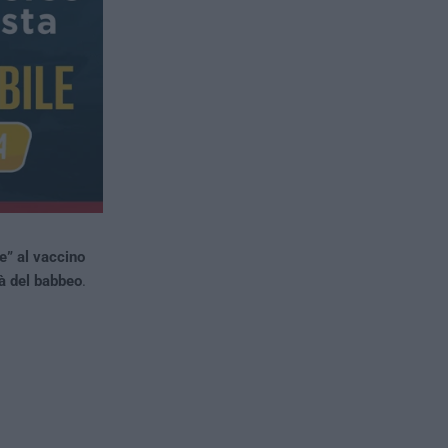
e” al vaccino
dà del babbeo
.