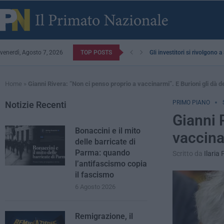
venerdì, Agosto 7, 2026
TOP POSTS
Gli investitori si rivolgono 
Home
»
Gianni Rivera: “Non ci penso proprio a vaccinarmi”. E Burioni gli dà 
PRIMO PIANO
Notizie Recenti
Gianni 
Bonaccini e il mito
vaccina
delle barricate di
Parma: quando
Scritto da
Ilaria 
l’antifascismo copia
il fascismo
6 Agosto 2026
Remigrazione, il