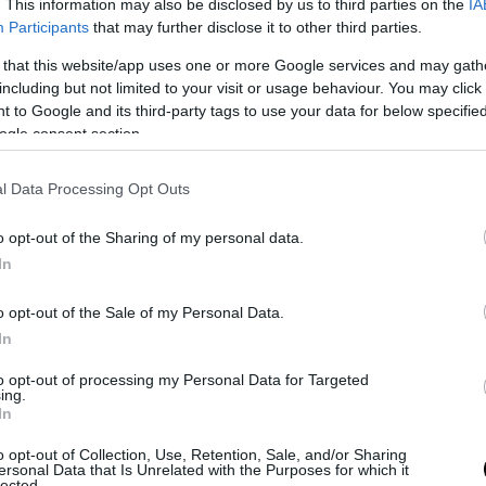
. This information may also be disclosed by us to third parties on the
IA
Participants
that may further disclose it to other third parties.
 that this website/app uses one or more Google services and may gath
including but not limited to your visit or usage behaviour. You may click 
 to Google and its third-party tags to use your data for below specifi
ogle consent section.
l Data Processing Opt Outs
n perde mai l’occasione di tacere
o opt-out of the Sharing of my personal data.
In
parole di Rivera hanno immediatamente fatto il giro del web e com
ò portare un minimo di popolarità, ci si è lanciato Roberto Burion
o opt-out of the Sale of my Personal Data.
stessa ammissione, c’ha azzeccato poco e niente e che anche sui va
In
ell’acqua
): “
Campioni nello sport, ma babbei nella vita”, ha scritto s
to opt-out of processing my Personal Data for Targeted
ando a quanto gli sportivi potrebbero fare per il bene comune”, c
ing.
In
i vanno bene come influencer Fedez e la Ferragni?
Non si parla abb
 della fine della povera Camilla Canepa?
No, per Burioni avere dei 
o opt-out of Collection, Use, Retention, Sale, and/or Sharing
oprio legittimo diritto è da “babbei”.
Ma meglio babbei che Burioni
ersonal Data that Is Unrelated with the Purposes for which it
lected.