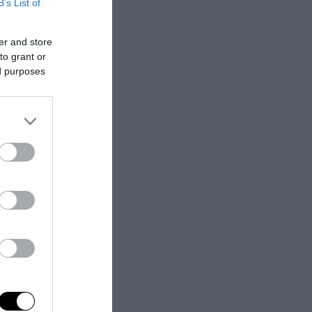
B’s List of
er and store
to grant or
ed purposes
e ogni
i
(uno che col
ccini ha fatto
u Twitter
. “Che
ommenta ancora
astanza del
dubbi o
 …