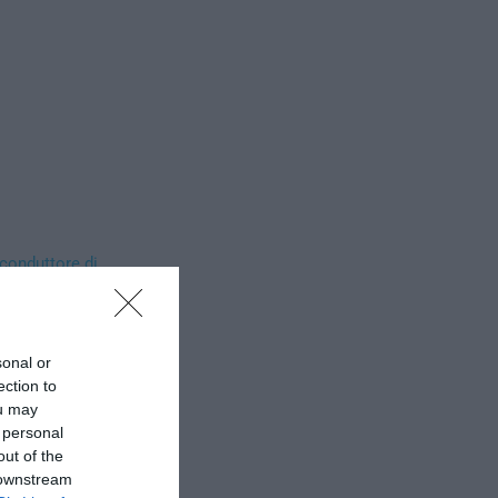
 conduttore di
o, non ci penso
to serenamente:
a sapere. E
sonal or
ioni stupite
ection to
uillissimo”.
ou may
 personal
out of the
 downstream