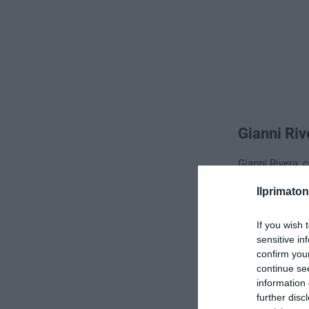
Gianni Riv
Gianni Rivera, 
Porta a Porta
ha
Ilprimaton
proprio
“. Quand
“Perché ho dell
If you wish 
alcuni virologi 
sensitive in
attorno a lui –
confirm you
continue se
information 
further disc