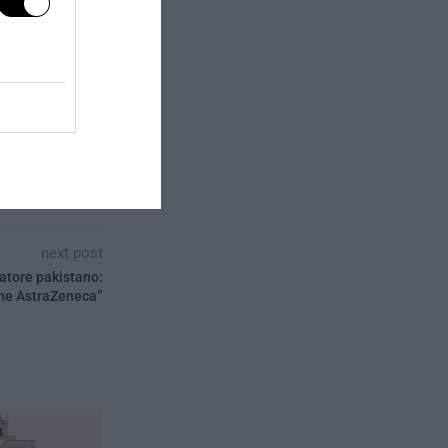
oma tra la
ma anche e
i americani come
ra", giornalista
tume passi
next post
atore pakistano:
me AstraZeneca”