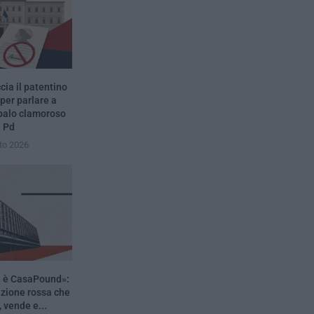
ia il patentino
 per parlare a
 palo clamoroso
l Pd
to 2026
n è CasaPound»:
azione rossa che
, vende e...