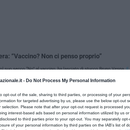
era: “Vaccino? Non ci penso proprio”
col suo secco “No” al vaccino, ha lasciato di stucco Bruno Vespa.
Il
 chiesto al campione:
“Ti sei vaccinato?”, alché lui ha replicato: “
N
azionale.it -
Do Not Process My Personal Information
o Vespa ha chiesto il motivo di questa decisione, Rivera ha rispos
e notizie negative, qualcosa già si sente. Qualcosa si sa o si viene 
to opt-out of the sale, sharing to third parties, or processing of your per
dicono proprio di evitare”. “Io – continua Rivera, incurante delle reaz
formation for targeted advertising by us, please use the below opt-out s
 ho fatto il tampone stamattina ed è risultato negativo, io sono tranq
r selection. Please note that after your opt-out request is processed y
eing interest-based ads based on personal information utilized by us or
disclosed to third parties prior to your opt-out. You may separately opt-
losure of your personal information by third parties on the IAB’s list of