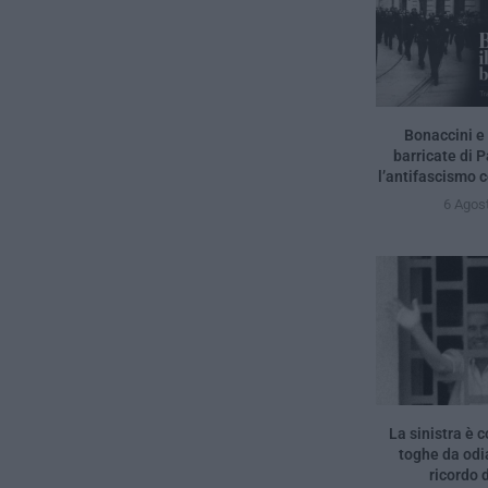
Bonaccini e 
barricate di 
l’antifascismo c
6 Agos
La sinistra è c
toghe da odia
ricordo d