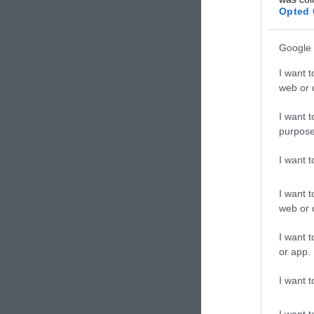
Opted 
Ilaria Paoletti
Google 
I want t
web or d
I want t
purpose
I want 
I want t
web or d
I want t
or app.
CONVIDIDI
I want t
I want t