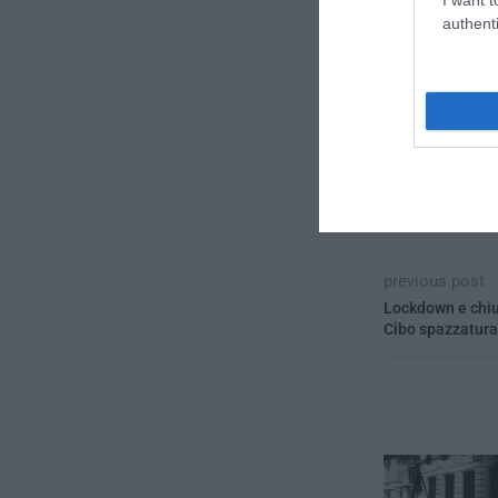
authenti
previous post
Lockdown e chiu
Cibo spazzatura,