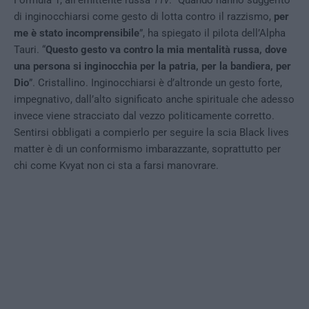
Formula 1, all’emittente russa
1Tv
. “Quando hanno suggerito
di inginocchiarsi come gesto di lotta contro il razzismo,
per
me è stato incomprensibile
”, ha spiegato il pilota dell’Alpha
Tauri. “
Questo gesto va contro la mia mentalità russa, dove
una persona si inginocchia per la patria, per la bandiera, per
Dio
”. Cristallino. Inginocchiarsi è d’altronde un gesto forte,
impegnativo, dall’alto significato anche spirituale che adesso
invece viene stracciato dal vezzo politicamente corretto.
Sentirsi obbligati a compierlo per seguire la scia Black lives
matter è di un conformismo imbarazzante, soprattutto per
chi come Kvyat non ci sta a farsi manovrare.