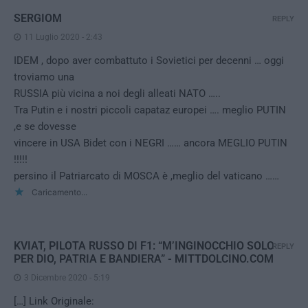
SERGIOM
REPLY
11 Luglio 2020 - 2:43
IDEM , dopo aver combattuto i Sovietici per decenni … oggi
troviamo una
RUSSIA più vicina a noi degli alleati NATO …..
Tra Putin e i nostri piccoli capataz europei …. meglio PUTIN
,e se dovesse
vincere in USA Bidet con i NEGRI …… ancora MEGLIO PUTIN
!!!!!
persino il Patriarcato di MOSCA è ,meglio del vaticano ……
Caricamento...
KVIAT, PILOTA RUSSO DI F1: “M’INGINOCCHIO SOLO
REPLY
PER DIO, PATRIA E BANDIERA” - MITTDOLCINO.COM
3 Dicembre 2020 - 5:19
[…] Link Originale: