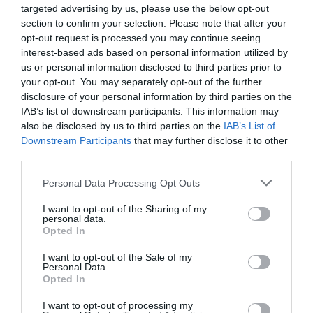
targeted advertising by us, please use the below opt-out
5 Agosto 2026
section to confirm your selection. Please note that after your
opt-out request is processed you may continue seeing
interest-based ads based on personal information utilized by
us or personal information disclosed to third parties prior to
your opt-out. You may separately opt-out of the further
disclosure of your personal information by third parties on the
IAB’s list of downstream participants. This information may
also be disclosed by us to third parties on the
IAB’s List of
Downstream Participants
that may further disclose it to other
third parties.
Please note that this website/app uses one or more Google
Personal Data Processing Opt Outs
services and may gather and store information including but
not limited to your visit or usage behaviour. You may click to
I want to opt-out of the Sharing of my
personal data.
grant or deny consent to Google and its third-party tags to
Opted In
use your data for below specified purposes in below Google
La sinistra è così serva delle toghe da odiare persino il
consent section.
I want to opt-out of the Sale of my
ricordo di Enzo...
Personal Data.
Opted In
5 Agosto 2026
I want to opt-out of processing my