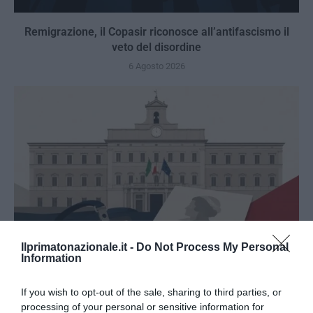
Remigrazione, il Copasir riconosce all’antifascismo il
veto del disordine
6 Agosto 2026
Ilprimatonazionale.it -
Do Not Process My Personal
Information
If you wish to opt-out of the sale, sharing to third parties, or
La Camera boccia il patentino antifascista per parlare a
processing of your personal or sensitive information for
Montecitorio: palo clamoroso del Pd