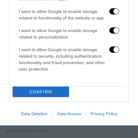
I want to allow Google to enable storage
related to functionality of the website or app.
I want to allow Google to enable storage
related to personalization.
I want to allow Google to enable storage
related to security, including authentication
functionality and fraud prevention, and other
«Spin Time non è CasaPound»: la santa occupazione
user protection.
rossa che fa politica, vende e...
4 Agosto 2026
CONFIRM
5 COMMENTS
Data Deletion
Data Access
Privacy Policy
SERGIO PACILLO
REPLY
10 Luglio 2020 - 12:19