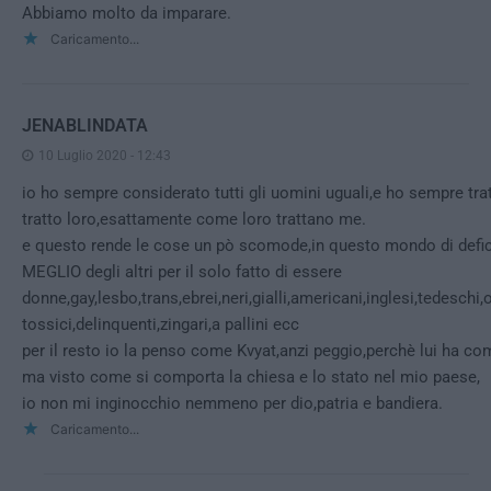
Abbiamo molto da imparare.
Caricamento...
JENABLINDATA
10 Luglio 2020 - 12:43
io ho sempre considerato tutti gli uomini uguali,e ho sempre tratta
tratto loro,esattamente come loro trattano me.
e questo rende le cose un pò scomode,in questo mondo di defici
MEGLIO degli altri per il solo fatto di essere
donne,gay,lesbo,trans,ebrei,neri,gialli,americani,inglesi,tedeschi,o
tossici,delinquenti,zingari,a pallini ecc
per il resto io la penso come Kvyat,anzi peggio,perchè lui ha c
ma visto come si comporta la chiesa e lo stato nel mio paese,
io non mi inginocchio nemmeno per dio,patria e bandiera.
Caricamento...