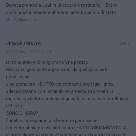
Doveva prenderla …pulirsi il cuculo e restituirla…. Bravo
comunque a resistere al martellante frocismo di stato
Caricamento...
JENABLINDATA
REPLY
23 Gennaio 2023 - 11:19
io sono ateo e di religioni non ne pratico.
MA non digerisco le imposizioni,da qualsiasi parte
provengano:
e se prima ero NEUTRO nei confronti degli lgbt+qnpz,
adesso stanno cominciando veramente a rompermi i
maroni,con le loro pretese di genuflessioni alla loro religione
del kulo.
SONO CHIARO?
finitela di stressarci con le vostre parti basse:
noi etero abbiamo una vita nostra e NON ABBIAMO VOGLIA,
di stare dietro a tutte le vostre menate esistenzial-sessuali.