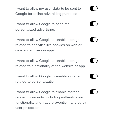
Montecitorio: palo clamoroso del Pd
5 Agosto 2026
I want to allow my user data to be sent to
Google for online advertising purposes.
I want to allow Google to send me
personalized advertising.
I want to allow Google to enable storage
related to analytics like cookies on web or
device identifiers in apps.
I want to allow Google to enable storage
related to functionality of the website or app.
I want to allow Google to enable storage
related to personalization.
La sinistra è così serva delle toghe da odiare persino il
I want to allow Google to enable storage
ricordo di Enzo...
related to security, including authentication
5 Agosto 2026
functionality and fraud prevention, and other
user protection.