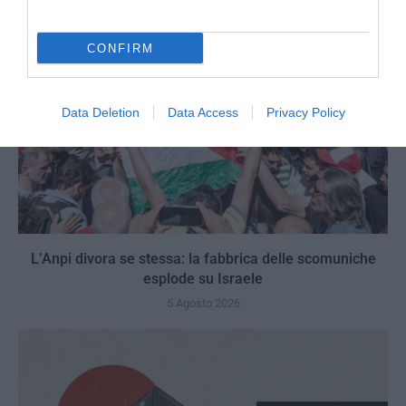
CONFIRM
Data Deletion
Data Access
Privacy Policy
L’Anpi divora se stessa: la fabbrica delle scomuniche
esplode su Israele
5 Agosto 2026