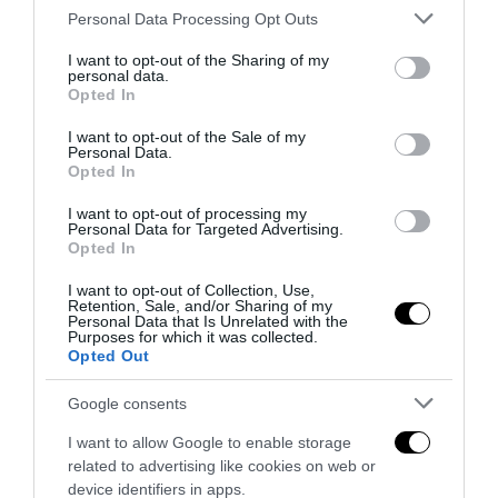
Please note that this website/app uses one or more Google
Personal Data Processing Opt Outs
services and may gather and store information including but
Remigrazione, il Copasir riconosce all’antifascismo il
not limited to your visit or usage behaviour. You may click to
I want to opt-out of the Sharing of my
personal data.
veto del disordine
grant or deny consent to Google and its third-party tags to
Opted In
use your data for below specified purposes in below Google
6 Agosto 2026
consent section.
I want to opt-out of the Sale of my
Personal Data.
Opted In
I want to opt-out of processing my
Personal Data for Targeted Advertising.
Opted In
I want to opt-out of Collection, Use,
Retention, Sale, and/or Sharing of my
Personal Data that Is Unrelated with the
Purposes for which it was collected.
Opted Out
Google consents
I want to allow Google to enable storage
related to advertising like cookies on web or
La Camera boccia il patentino antifascista per parlare a
device identifiers in apps.