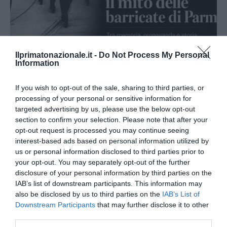
Ilprimatonazionale.it -
Do Not Process My Personal
Bonaccini e il mito delle barricate di Parma: quando
Information
l’antifascismo copia il fascismo
6 Agosto 2026
If you wish to opt-out of the sale, sharing to third parties, or
processing of your personal or sensitive information for
targeted advertising by us, please use the below opt-out
section to confirm your selection. Please note that after your
opt-out request is processed you may continue seeing
interest-based ads based on personal information utilized by
us or personal information disclosed to third parties prior to
your opt-out. You may separately opt-out of the further
disclosure of your personal information by third parties on the
IAB’s list of downstream participants. This information may
also be disclosed by us to third parties on the
IAB’s List of
Downstream Participants
that may further disclose it to other
third parties.