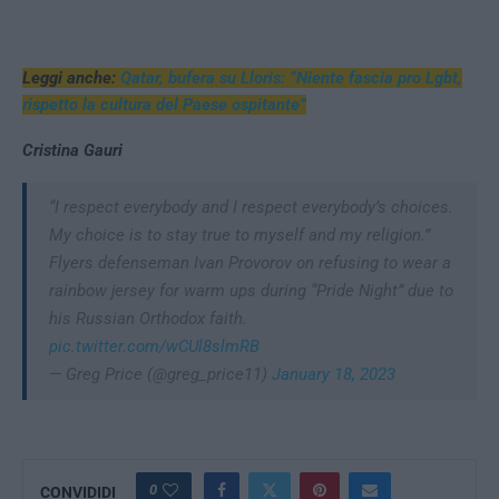
Leggi anche:
Qatar, bufera su Lloris: “Niente fascia pro Lgbt,
rispetto la cultura del Paese ospitante”
Cristina Gauri
“I respect everybody and I respect everybody’s choices.
My choice is to stay true to myself and my religion.”
Flyers defenseman Ivan Provorov on refusing to wear a
rainbow jersey for warm ups during “Pride Night” due to
his Russian Orthodox faith.
pic.twitter.com/wCUl8slmRB
— Greg Price (@greg_price11)
January 18, 2023
0
CONVIDIDI